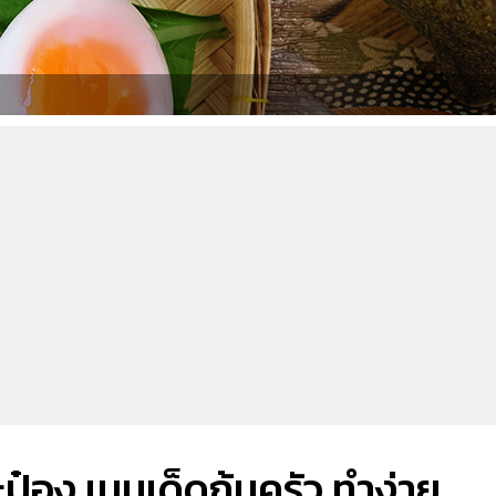
๋อง เมนูเด็ดก้นครัว ทำง่าย