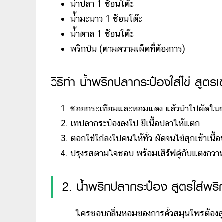
น้ำปลา 1 ช้อนโต๊ะ
น้ำมะนาว 1 ช้อนโต๊ะ
น้ำตาล 1 ช้อนโต๊ะ
พริกป่น (ตามความเผ็ดที่ต้องการ)
วิธีทำ น้ำพริกปลากระป๋องใส่ไข่ สูตรเ
ซอยกระเทียมและหอมแดง แล้วนำไปผัดใน
เทปลากระป๋องลงไป ยีเนื้อปลาให้แตก
ตอกไข่ไก่ลงไปคนให้ทั่ว ผัดจนไข่สุกเข้าเนื้
ปรุงรสตามใจชอบ พร้อมเสิร์ฟคู่กับแตงกวาหร
2. น้ำพริกปลากระป๋อง สูตรใส่พริ
ใครชอบกลิ่นหอมของการคั่วสมุนไพรต้องสูตรนี