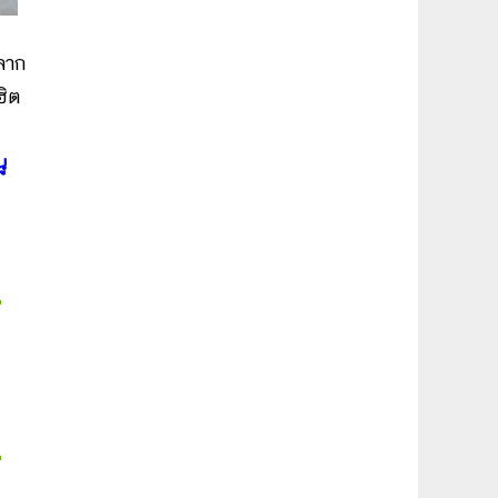
หลาก
ฮิต
ู