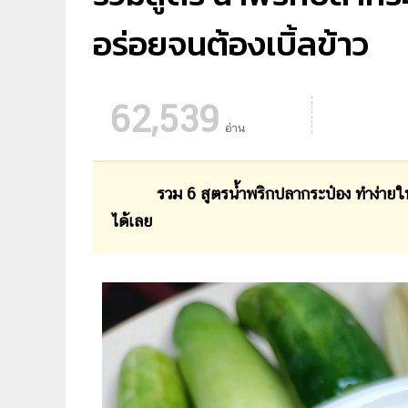
อร่อยจนต้องเบิ้ลข้าว
62,539
อ่าน
รวม 6 สูตรน้ำพริกปลากระป๋อง ทำง่ายในเวลา
ได้เลย