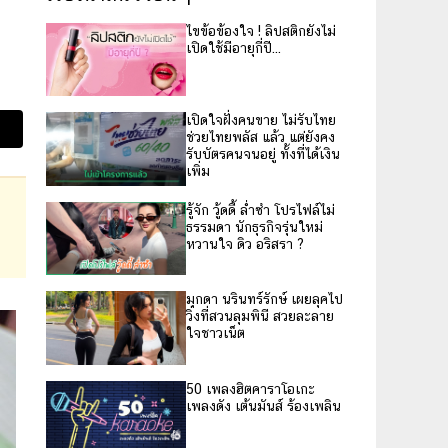
ไขข้อข้องใจ ! ลิปสติกยังไม่
เปิดใช้มีอายุกี่ปี...
เปิดใจฝั่งคนขาย ไม่รับไทย
ช่วยไทยพลัส แล้ว แต่ยังคง
รับบัตรคนจนอยู่ ทั้งที่ได้เงิน
เพิ่ม
รู้จัก วู้ดดี้ ล่ำซำ โปรไฟล์ไม่
ธรรมดา นักธุรกิจรุ่นใหม่
หวานใจ ดิว อริสรา ?
มุกดา นรินทร์รักษ์ เผยลุคไป
วิ่งที่สวนลุมพินี สวยละลาย
ใจชาวเน็ต
50 เพลงฮิตคาราโอเกะ
เพลงดัง เต้นมันส์ ร้องเพลิน