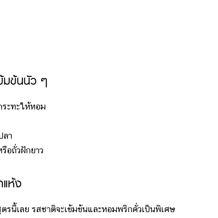
ข้มข้นนัว ๆ
กระทะให้หอม
อปลา
ือถั่วฝักยาว
กแห้ง
้เลย รสชาติจะเข้มข้นและหอมพริกคั่วเป็นพิเศษ