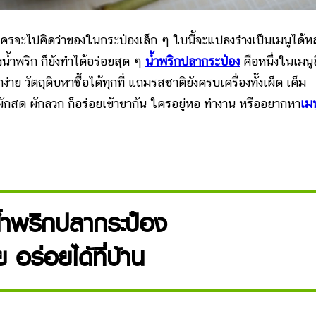
 ใครจะไปคิดว่าของในกระป๋องเล็ก ๆ ใบนี้จะแปลงร่างเป็นเมนูได้
งน้ำพริก ก็ยังทำได้อร่อยสุด ๆ
น้ำพริกปลากระป๋อง
คือหนึ่งในเมนู
่าย วัตถุดิบหาซื้อได้ทุกที่ แถมรสชาติยังครบเครื่องทั้งเผ็ด เค็ม
ับผักสด ผักลวก ก็อร่อยเข้าขากัน ใครอยู่หอ ทำงาน หรืออยากหา
เมน
้ำพริกปลากระป๋อง
ย อร่อยได้ที่บ้าน