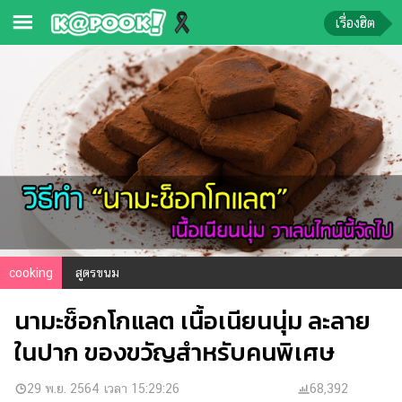
เรื่องฮิต
ข่าว-
ความ
รู้
ข่าว
ข่าว
บันเทิง
ตรวจ
cooking
สูตรขนม
หวย
นามะช็อกโกแลต เนื้อเนียนนุ่ม ละลาย
ผล
บอล
ในปาก ของขวัญสำหรับคนพิเศษ
สด
การ
29 พ.ย. 2564 เวลา 15:29:26
68,392