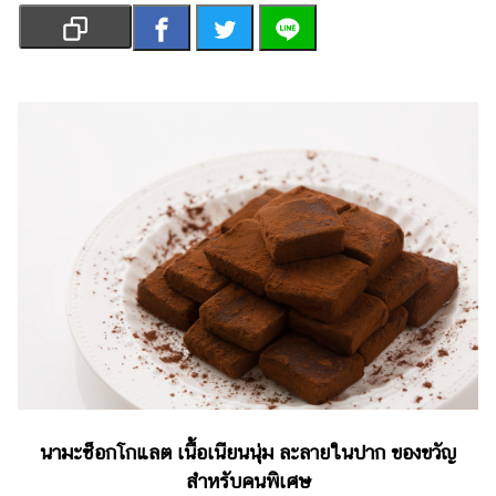
เงิน
การ
ศึกษา
บันเทิง
รูปภาพ
ดู
หนัง
Music
Station
ละคร
บันเทิง
เกาหลี
นามะช็อกโกแลต เนื้อเนียนนุ่ม ละลายในปาก ของขวัญ
ไลฟ์
สำหรับคนพิเศษ