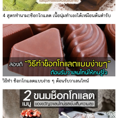
4 สูตรทำนามะช็อกโกแลต เนื้อนุ่มทำเองได้เหมือนต้นตำรับ
วิธีทำ ช็อกโกแลตแบบง่าย ๆ ต้อนรับวาเลนไทน์