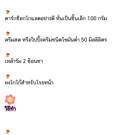
รถยนต์
ดาร์กช็อกโกแลตอย่างดี หั่นเป็นชิ้นเล็ก 100 กรัม
บ้าน
และ
การ
ครีมสด หรือวิปปิ้งครีมชนิดไขมันต่ำ 50 มิลลิลิตร
ตกแต่ง
มือ
ถือ
เหล้ารัม 2 ช้อนชา
ราคา
ทอง
ผงโกโก้สำหรับโรยหน้า
ราคา
น้ำมัน
วา
วิธีทำ
ไร
ตี้