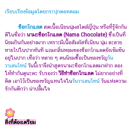
ไตล์
เรียบเรียงข้อมูลโดยกระปุกดอทคอม
ดูด
วง
ช็อกโกแลต
สดเนื้อเนียนนุ่มสไตล์ญี่ปุ่น หรือที่รู้จักกัน
ผู้
ดีในชื่อว่า
นามะช็อกโกแลต (Nama Chocolate)
ซึ่งเป็นที่
หญิง
นิยมกินกันอย่างมาก เพราะมีเนื้อสัมผัสที่เนียน นุ่ม ละลาย
หายไปในปากทันที แถมกลิ่นหอมของช็อกโกแลตยังเข้มข้น
ผู้ชาย
อยู่ในปาก เชื่อว่า หลาย ๆ คนนิยมซื้อเป็นของขวัญ
วัน
สุขภาพ
วาเลนไทน์
วันนี้เราจึงนำสูตรนามะช็อกโกแลตมาฝาก ลอง
ให้ทำกันดูนะคะ รับรองว่า
วิธีทำ
ช็อกโกแลต
ไม่ยากอย่างที่
ท่อง
เที่ยว
คิด เอาไว้เป็นของขวัญแทนใจใน
วันวาเลนไทน์
วันแห่งความ
รักกันดีกว่า น่าปลื้มใจ
สูตร
อาหาร
ง่ายๆ
ช้อป
สิ่งที่ต้องเตรียม
ปิ้ง