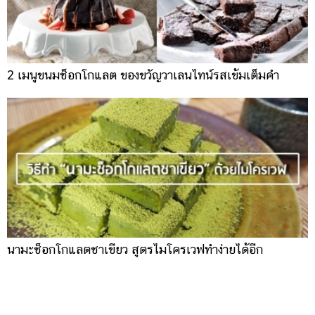
2 เมนูขนมช็อกโกแลต ของขวัญวาเลนไทน์รสเข้มเต็มคำ
นามะช็อกโกแลตชาเขียว สูตรไมโครเวฟทำง่ายได้อีก