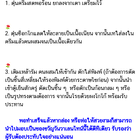
1. ตุ๋นครีมสดพอร้อน ยกลงจากเตา เตรียมไว้
แต่งงาน
แม่
และ
เด็ก
2. ตุ๋นช็อกโกแลตให้ละลายเป็นเนื้อเนียน จากนั้นเทใส่ลงใน
ครีมแล้วคนผสมจนเป็นเนื้อเดียวกัน
สัตว์
เลี้ยง
Infographic
3. เติมเหล้ารัม คนผสมให้เข้ากัน ตักใส่พิมพ์ (ถ้าต้องการตัด
บริการ
เป็นชิ้นสี่เหลี่ยมให้รองพิมพ์ด้วยกระดาษไขก่อน) จากนั้นนำ
เข้าตู้เย็นสักครู่ ตัดเป็นชิ้น ๆ หรือตักเป็นก้อนกลม ๆ หรือ
แอปฯ
เป็นรูปทรงตามต้องการ จากนั้นโรยด้วยผงโกโก้ พร้อมรับ
กระปุก
ประทาน
คอร์ส
ออนไลน์
พอทำเสร็จแล้วหากล่อง หรือห่อให้สวยงามก็สามารถ
เรียน
นำไปมอบเป็นของขวัญวันวาเลนไทน์นี้ได้ดีทีเดียว รับรองว่า
เลข
ผู้รับต้องประทับใจอย่างแน่นอน