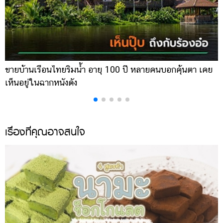
ขายบ้านเรือนไทยริมน้ำ อายุ 100 ปี หลายคนบอกคุ้นตา เคย
ผ
เห็นอยู่ในฉากหนังดัง
เ
เรื่องที่คุณอาจสนใจ