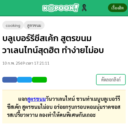
เรื่องฮิต
ข่าว-
cooking
สูตรขนม
ความ
บลูเบอร์รีชีสเค้ก สูตรขนม
รู้
วาเลนไทน์สุดฮิต ทำง่ายไม่อบ
ข่าว
10 ก.พ. 2569 เวลา 17:21:11
ข่าว
บันเทิง
คัดลอกลิงก์
ตรวจ
หวย
แจก
สูตรขนม
วันวาเลนไทน์ ชวนทำเมนูบลูเบอร์รี
ชีสเค้ก สูตรขนมไม่อบ อร่อยกรุบกรอบหอมนุ่มราดซอส
ผล
รสเปรี้ยวหวาน ลองทำให้คนพิเศษกันเถอะ
บอล
สด