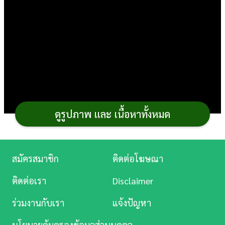
การ
เงิน
การ
ศึกษา
บันเทิง
ดูรูปภาพ และ เนื้อหาทั้งหมด
ดู
หนัง
Music
สมัครสมาชิก
ติดต่อโฆษณา
Station
ติดต่อเรา
Disclaimer
ละคร
ใกล้
วาเลนไทน์
กันแล้ว ใครชอบเข้าครัวคงอยากทำ
ร่วมงานกับเรา
แจ้งปัญหา
บันเทิง
ขนมวาเลนไทน์
เซอร์ไพรส์คนสำคัญกันเนอะ อยากให้ลอง
นโยบายคุ้มครองข้อมูลส่วนบุคคล