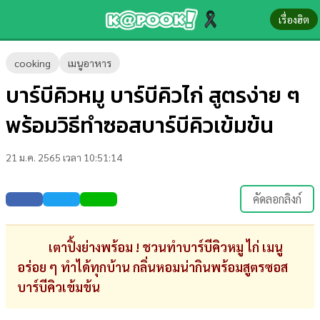
เรื่องฮิต
ข่าว-
cooking
เมนูอาหาร
ความ
บาร์บีคิวหมู บาร์บีคิวไก่ สูตรง่าย ๆ
รู้
พร้อมวิธีทำซอสบาร์บีคิวเข้มข้น
ข่าว
21 ม.ค. 2565 เวลา 10:51:14
ข่าว
บันเทิง
คัดลอกลิงก์
ตรวจ
หวย
เตาปิ้งย่างพร้อม ! ชวนทำบาร์บีคิวหมู ไก่ เมนู
อร่อย ๆ ทำได้ทุกบ้าน กลิ่นหอมน่ากินพร้อมสูตรซอส
ผล
บาร์บีคิวเข้มข้น
บอล
สด