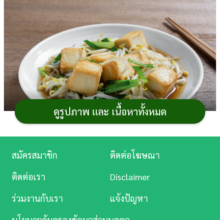
การ
เงิน
การ
ศึกษา
บันเทิง
ดูรูปภาพ และ เนื้อหาทั้งหมด
ดู
หนัง
Music
สมัครสมาชิก
ติดต่อโฆษณา
ถั่วงอก นอกจากใส่ใน
ก๋วยเตี๋ยว
อาหารจานเดียว
แล้วยัง
Station
เอามาทำเมนูผัดถั่วงอกเต้าหู้ เมนูผัดผักมีประโยชน์ สูตรนี้ใส่
ติดต่อเรา
Disclaimer
พริกขี้หนูเพิ่มรสเผ็ด ถ้าชอบรสจืดก็ไม่ต้องใส่พริกลงไป
ละคร
ร่วมงานกับเรา
แจ้งปัญหา
สำหรับเต้าหู้เอาไปทอดก่อน บางสูตรก็ไม่ได้เอาไปทอดแล้ว
บันเทิง
แต่ความสะดวกเลย ผัดจนถั่วงอกสุกตามต้องการ ถ้าชอบ
นโยบายคุ้มครองข้อมูลส่วนบุคคล