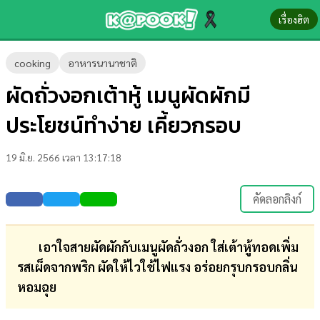
เรื่องฮิต
ข่าว-
cooking
อาหารนานาชาติ
ความ
ผัดถั่วงอกเต้าหู้ เมนูผัดผักมี
รู้
ประโยชน์ทำง่าย เคี้ยวกรอบ
ข่าว
19 มิ.ย. 2566 เวลา 13:17:18
ข่าว
บันเทิง
คัดลอกลิงก์
ตรวจ
หวย
เอาใจสายผัดผักกับเมนูผัดถั่วงอก ใส่เต้าหู้ทอดเพิ่ม
รสเผ็ดจากพริก ผัดให้ไวใช้ไฟแรง อร่อยกรุบกรอบกลิ่น
ผล
หอมฉุย
บอล
สด