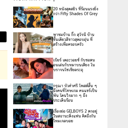
20 หนังสุดสยิว ที่ร้อนแรงยิ่ง
กว่า Fifty Shades Of Grey
พาชมบ้าน กิ๊ก สุวัจนี บ้าน
ชั้นเดียวสีขาวสุดอบอุ่น ที่
สร้างเพื่อครอบครัว
เบียร์ เดอะวอยซ์ กับชอตน
อนเล่นกับหมาบนเตียง โน
บราจนโซเชียลระอุ
กรุณา บัวคำศรี โพสต์สั้น ๆ
ถึงคนที่โทษเกม คนแชร์เป็น
พัน โดนใจมาก ๆ ถึง
ประเด็นร้อน
เรื่องย่อ GELBOYS 2 ตกอยู่
ในสถานะติ่งแฟน คิดถึงกัน
ไหมเจลบอย