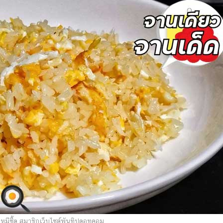
หมีซี้ด สมาชิกเว็บไซต์พันทิปดอทคอม