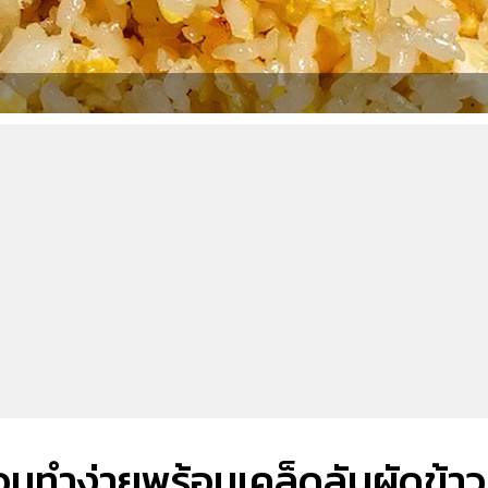
หอมทำง่ายพร้อมเคล็ดลับผัดข้าว