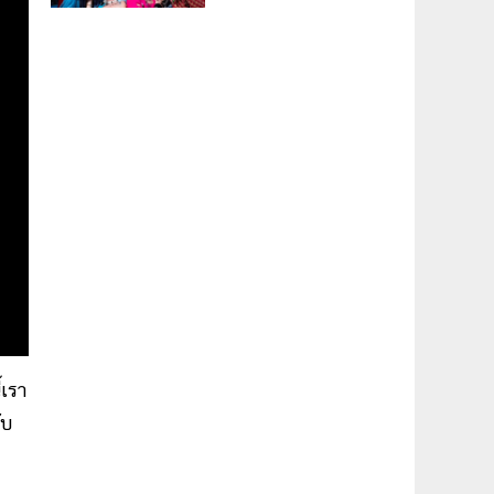
้เรา
ับ