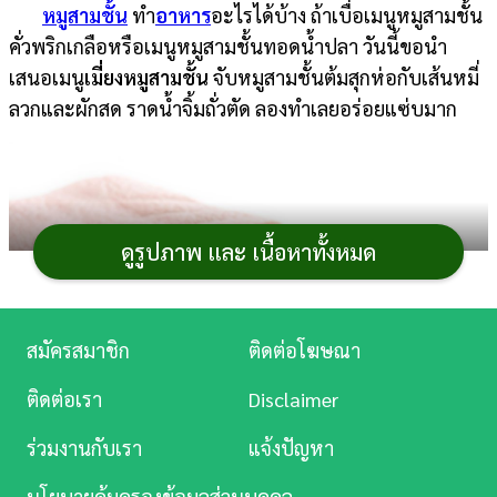
หมูสามชั้น
ทำ
อาหาร
อะไรได้บ้าง ถ้าเบื่อเมนูหมูสามชั้น
การ
คั่วพริกเกลือหรือเมนูหมูสามชั้นทอดน้ำปลา วันนี้ขอนำ
เงิน
เสนอเมนู
เมี่ยงหมูสามชั้น
จับหมูสามชั้นต้มสุกห่อกับเส้นหมี่
ลวกและผักสด ราดน้ำจิ้มถั่วตัด ลองทำเลยอร่อยแซ่บมาก
การ
ศึกษา
บันเทิง
ดูรูปภาพ และ เนื้อหาทั้งหมด
ดู
หนัง
Music
สมัครสมาชิก
ติดต่อโฆษณา
Station
ติดต่อเรา
Disclaimer
ละคร
ร่วมงานกับเรา
แจ้งปัญหา
บันเทิง
นโยบายคุ้มครองข้อมูลส่วนบุคคล