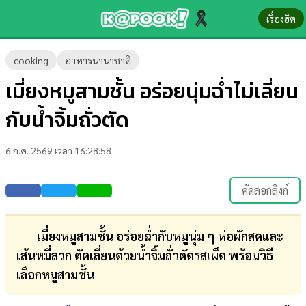
เรื่องฮิต
ข่าว-
cooking
อาหารนานาชาติ
ความ
เมี่ยงหมูสามชั้น อร่อยนุ่มฉ่ำไม่เลี่ยน
รู้
กับน้ำจิ้มถั่วตัด
ข่าว
6 ก.ค. 2569 เวลา 16:28:58
ข่าว
บันเทิง
คัดลอกลิงก์
ตรวจ
หวย
เมี่ยงหมูสามชั้น
อร่อยฉ่ำกับหมูนุ่ม ๆ ห่อผักสดและ
เส้นหมี่ลวก ตัดเลี่ยนด้วยน้ำจิ้มถั่วตัดรสเผ็ด พร้อมวิธี
ผล
เลือกหมูสามชั้น
บอล
สด