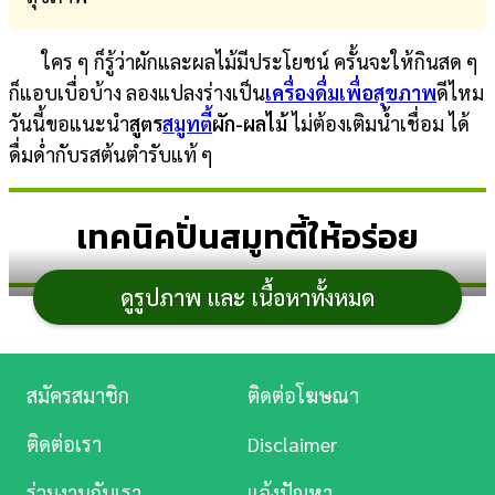
การ
ใคร ๆ ก็รู้ว่าผักและผลไม้มีประโยชน์ ครั้นจะให้กินสด ๆ
เงิน
ก็แอบเบื่อบ้าง ลองแปลงร่างเป็น
เครื่องดื่มเพื่อสุขภาพ
ดีไหม
การ
วันนี้ขอแนะนำ
สูตร
สมูทตี้
ผัก-ผลไม้
ไม่ต้องเติมน้ำเชื่อม ได้
ศึกษา
ดื่มด่ำกับรสต้นตำรับแท้ ๆ
บันเทิง
เทคนิคปั่นสมูทตี้ให้อร่อย
ดู
หนัง
ดูรูปภาพ และ เนื้อหาทั้งหมด
Music
Station
สมัครสมาชิก
ติดต่อโฆษณา
ละคร
ติดต่อเรา
Disclaimer
บันเทิง
ร่วมงานกับเรา
แจ้งปัญหา