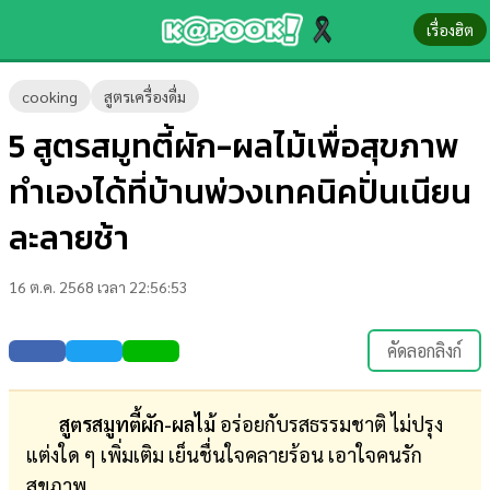
เรื่องฮิต
ข่าว-
cooking
สูตรเครื่องดื่ม
ความ
5 สูตรสมูทตี้ผัก-ผลไม้เพื่อสุขภาพ
รู้
ทำเองได้ที่บ้านพ่วงเทคนิคปั่นเนียน
ข่าว
ละลายช้า
ข่าว
16 ต.ค. 2568 เวลา 22:56:53
บันเทิง
ตรวจ
คัดลอกลิงก์
หวย
ผล
สูตรสมูทตี้ผัก-ผลไม้
อร่อยกับรสธรรมชาติ ไม่ปรุง
บอล
แต่งใด ๆ เพิ่มเติม เย็นชื่นใจคลายร้อน เอาใจคนรัก
สด
สุขภาพ