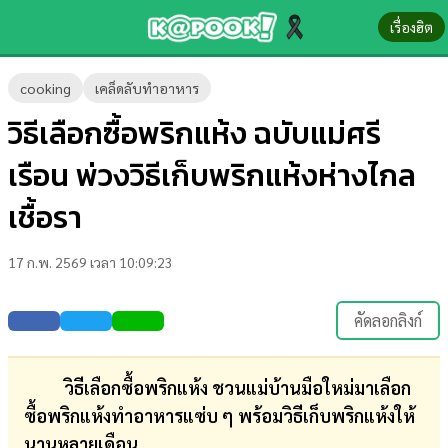
เรื่องฮิต
ข่าว-
cooking
เคล็ดลับทำอาหาร
ความ
วิธีเลือกซื้อพริกแห้ง ฉบับแม่ศรี
รู้
เรือน พ่วงวิธีเก็บพริกแห้งห่างไกล
ข่าว
เชื้อรา
ข่าว
17 ก.พ. 2569 เวลา 10:09:23
บันเทิง
ตรวจ
คัดลอกลิงก์
หวย
ผล
วิธีเลือกซื้อพริกแห้ง
ชวนแม่บ้านมือใหม่มาเลือก
บอล
ซื้อพริกแห้งทำอาหารแซ่บ ๆ พร้อมวิธีเก็บพริกแห้งให้
สด
นานหลายเดือน