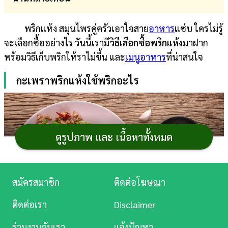
การ
พริกแห้ง สมุนไพรคู่ครัวเอาใจสาย
อาหาร
แซ่บ ใครไม่รู้
เงิน
จะเลือกซื้ออย่างไร วันนี้เรามี
วิธีเลือกซื้อพริกแห้ง
มาฝาก
การ
พร้อมวิธีเก็บพริกให้ราไม่ขึ้น และ
เมนูอาหาร
ที่น่าสนใจ
ศึกษา
กะเพราพริกแห้งใช้พริกอะไร
บันเทิง
ดู
หนัง
ดูรูปภาพ และ เนื้อหาทั้งหมด
Music
Station
สมัครสมาชิก
ติดต่อโฆษณา
ละคร
ติดต่อเรา
Disclaimer
บันเทิง
ร่วมงานกับเรา
แจ้งปัญหา