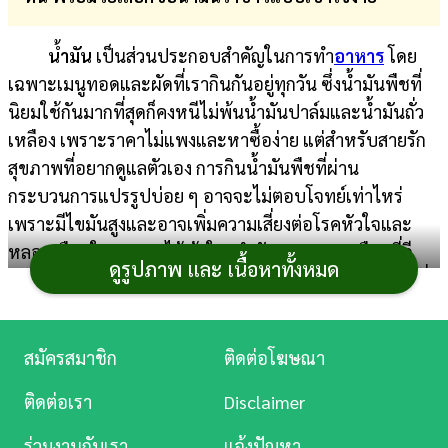
การ
น้ำมัน
เป็นส่วนประกอบสำคัญในการทำ
อาหาร
โดย
เงิน
เฉพาะเมนูทอดและผัดที่เรากินกันอยู่ทุกวัน ซึ่งน้ำมันพืชที่
การ
นิยมใช้กันมากที่สุดก็คงหนีไม่พ้นน้ำมันปาล์มและน้ำมันถั่ว
ศึกษา
เหลือง เพราะราคาไม่แพงและหาซื้อง่าย แต่สำหรับสายรัก
สุขภาพที่อยากดูแลตัวเอง การกินน้ำมันพืชที่ผ่าน
บันเทิง
กระบวนการแปรรูปบ่อย ๆ อาจจะไม่ตอบโจทย์เท่าไหร่
เพราะมีไขมันสูงและอาจเพิ่มความเสี่ยงต่อโรคหัวใจและ
ดู
หลอดเลือดในอนาคตได้ ถ้าใครกำลังมองหาทางเลือกที่ดี
หนัง
ดูรูปภาพ และ เนื้อหาทั้งหมด
กว่า วันนี้เราขอแนะนำ
น้ำมันรำข้าว
น้ำมันทางเลือกใหม่ที่
สกัดมาจากรำข้าวและจมูกข้าว เป็นที่นิยมมากในหมู่คนรัก
Music
สุขภาพ เพราะแคลอรี่ต่ำ มีไขมันดีสูง และเต็มไปด้วยสาร
Station
สมัครสมาชิก
ติดต่อโฆษณา
ต้านอนุมูลอิสระที่ช่วยบำรุงร่างกายได้อย่างดีเยี่ยม
ละคร
ติดต่อเรา
Disclaimer
น้ำมันรำข้าว มีประโยชน์อย่างไร ทำไมคนรัก
บันเทิง
สุขภาพถึงเลือก ?
ร่วมงานกับเรา
แจ้งปัญหา