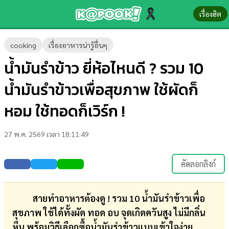
เรื่องฮิต
ข่าว-
cooking
เรื่องอาหารน่ารู้อื่นๆ
ความ
น้ำมันรำข้าว ยี่ห้อไหนดี ? รวม 10
รู้
น้ำมันรำข้าวเพื่อสุขภาพ ใช้ผัดก็
ข่าว
หอม ใช้ทอดก็เวิร์ก !
ข่าว
27 พ.ค. 2569 เวลา 18:11:49
บันเทิง
ตรวจ
คัดลอกลิงก์
หวย
ผล
สายทำอาหารต้องดู ! รวม 10 น้ำมันรำข้าวเพื่อ
บอล
สุขภาพ ใช้ได้ทั้งผัด ทอด อบ จุดเกิดควันสูง ไม่มีกลิ่น
สด
หืน พร้อมวิธีเลือกซื้อน้ำมันรำข้าวแบบเข้าใจง่าย