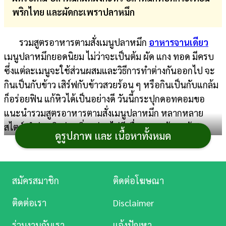
พริกไทย และผัดกะเพราปลาหมึก
การ
เงิน
รวมสูตรอาหารตามสั่งเมนูปลาหมึก
อาหารจานเดียว
การ
เมนูปลาหมึกยอดนิยม ไม่ว่าจะเป็นต้ม ผัด แกง ทอด มีครบ
ศึกษา
ซึ่งแต่ละเมนูจะใช้ส่วนผสมและวิธีการทำต่างกันออกไป จะ
กินเป็นกับข้าว เสิร์ฟกับข้าวสวยร้อน ๆ หรือกินเป็นกับแกล้ม
บันเทิง
ก็อร่อยฟิน แก้หิวได้เป็นอย่างดี วันนี้กระปุกดอทคอมขอ
แนะนำรวมสูตรอาหารตามสั่งเมนูปลาหมึก หลากหลาย
ดู
สไตล์ ทำง่าย กินง่าย อิ่มอร่อยไม่มีเบื่อ หากพร้อมแล้ว…
หนัง
ดูรูปภาพ และ เนื้อหาทั้งหมด
เตรียมไปจดสูตร
เมนูปลาหมึก
กันเลย
Music
อาหารตามสั่งเมนูปลาหมึก
Station
สมัครสมาชิก
ติดต่อโฆษณา
ละคร
1. ปลาหมึกผัดพริกเผา
ติดต่อเรา
Disclaimer
ปลาหมึกผัดพริกเผา อาหารไทยรสเข้มข้นอร่อย
บันเทิง
ร่วมงานกับเรา
แจ้งปัญหา