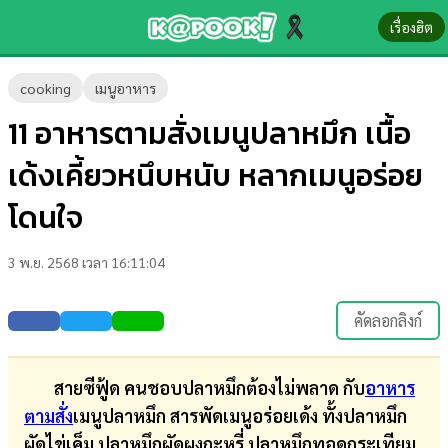
เรื่องฮิต
ข่าว-
cooking
เมนูอาหาร
ความ
11 อาหารตามสั่งเมนูปลาหมึก เนื้อ
รู้
เด้งเคี้ยวหนึบหนับ หลากเมนูอร่อย
ข่าว
โดนใจ
ข่าว
3 พ.ย. 2568 เวลา 16:11:04
บันเทิง
ตรวจ
คัดลอกลิงก์
หวย
ผล
สายซีฟู้ด คนชอบปลาหมึกต้องไม่พลาด กับ
อาหาร
บอล
ตามสั่ง
เมนูปลาหมึก สารพัดเมนูอร่อยเด้ง ทั้งปลาหมึก
สด
ผัดไข่เค็ม ปลาหมึกผัดผงกะหรี่ ปลาหมึกทอดกระเทียม