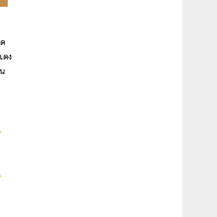
็ด
งแดง
็น