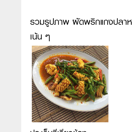
รวมรูปภาพ ผัดพริกแกงปลาหมึก
เน้น ๆ