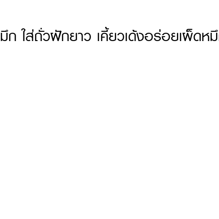
 ใส่ถั่วฝักยาว เคี้ยวเด้งอร่อยเผ็ดหม