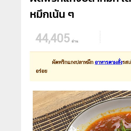
หมึกเน้น ๆ
44,405
อ่าน
ผัดพริกแกงปลาหมึก
อาหารตามสั่ง
รสเผ
อร่อย