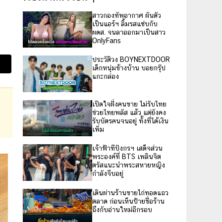
สาวกองทัพอากาศ ผันตัว
เป็นแอร์ฯ ลิ้มรสแซ่บกับ
ผดส. จนลาออกมาเป็นสาว
OnlyFans
ประวัติวง BOYNEXTDOOR
เด็กหนุ่มข้างบ้าน บอยกรุ๊ป
แกะกล่อง
เปิดใจฝั่งคนขาย ไม่รับไทย
ช่วยไทยพลัส แล้ว แต่ยังคง
รับบัตรคนจนอยู่ ทั้งที่ได้เงิน
เพิ่ม
เจ้าฟ้าทีปังกรฯ เสด็จส่วน
พระองค์ที่ BTS เพลินจิต
ตรัสแนะนำพระสหายหญิง
กำลังจีบอยู่
เดินผ่านร้านขายไก่ทอดแถว
ตลาด ก่อนเห็นป้ายชื่อร้าน
ถึงกับอ่านใหม่อีกรอบ