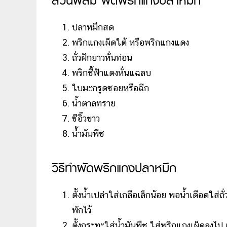
ส่วนผสม ผัดพริกแกงปลาหมึก
ปลาหมึกสด
พริกแกงเผ็ดใต้ หรือพริกแกงแดง
ถั่วฝักยาวหั่นท่อน
พริกชี้ฟ้าแดงหั่นแฉลบ
ใบมะกรูดซอยหรือฉีก
น้ำตาลทราย
ซีอิ๊วขาว
น้ำมันพืช
วิธีทำผัดพริกแกงปลาหมึก
ตั้งน้ำเปล่าใส่เกลือเล็กน้อย พอน้ำเดือดใส่ถ
พักไว้
ตั้งกระทะใส่น้ำมันพืช ใส่พริกแกงเผ็ดลง