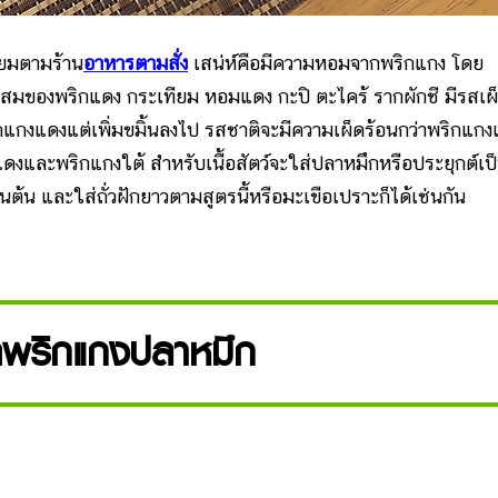
ยมตามร้าน
อาหารตามสั่ง
เสน่ห์คือมีความหอมจากพริกแกง โดย
ผสมของพริกแดง กระเทียม หอมแดง กะปิ ตะไคร้ รากผักชี มีรสเผ
กแกงแดงแต่เพิ่มขมิ้นลงไป รสชาติจะมีความเผ็ดร้อนกว่าพริกแก
งแดงและพริกแกงใต้ สำหรับเนื้อสัตว์จะใส่ปลาหมึกหรือประยุกต์เป
 เป็นต้น และใส่ถั่วฝักยาวตามสูตรนี้หรือมะเขือเปราะก็ได้เช่นกัน
ดพริกแกงปลาหมึก