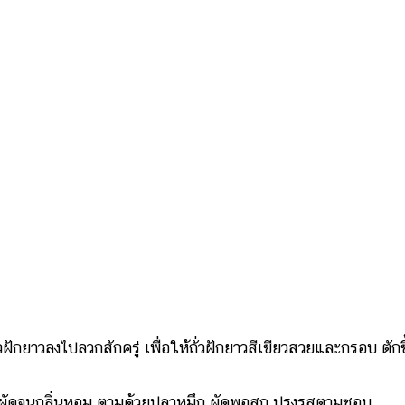
ั่วฝักยาวลงไปลวกสักครู่ เพื่อให้ถั่วฝักยาวสีเขียวสวยและกรอบ ตักข
ไป ผัดจนกลิ่นหอม ตามด้วยปลาหมึก ผัดพอสุก ปรุงรสตามชอบ