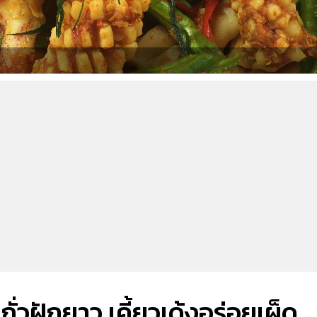
่วฝักยาว เคี้ยวเด้งอร่อยเผ็ด