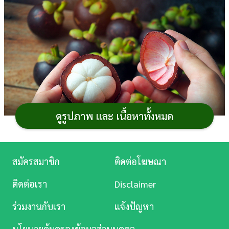
การ
เงิน
การ
ศึกษา
บันเทิง
ดูรูปภาพ และ เนื้อหาทั้งหมด
ดู
หนัง
Music
สมัครสมาชิก
ติดต่อโฆษณา
Station
หน้ามังคุดมาแล้ว ราชินีผลไม้ของไทยเนื้อหวาน ๆ อม
ติดต่อเรา
Disclaimer
ละคร
เปรี้ยวเล็ก ๆ กินหลังมื้อ
อาหาร
ล้างปากได้ดีทีเดียว แต่ปอกที
ร่วมงานกับเรา
แจ้งปัญหา
ไรเละทุกที ดูไม่น่ากิน แถมปล่อยไว้นานก็เนื้อดำ ทำยังไงดี ?
บันเทิง
วันนี้เรามีวิธีแกะมังคุดง่าย ๆ มาฝาก พ่วงด้วยเคล็ดลับแกะ
นโยบายคุ้มครองข้อมูลส่วนบุคคล