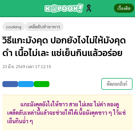
เรื่องฮิต
ข่าว-
cooking
เคล็ดลับทำอาหาร
ความ
วิธีแกะมังคุด ปอกยังไงไม่ให้มังคุด
รู้
ดำ เนื้อไม่เละ แช่เย็นกินแล้วอร่อย
ข่าว
23 มิ.ย. 2569 เวลา 17:12:15
ข่าว
บันเทิง
คัดลอกลิงก์
ตรวจ
หวย
แกะมังคุดยังไงให้ขาว สวย ไม่เละ ไม่ดำ ลองดู
เคล็ดลับเหล่านี้แล้วจะช่วยให้ได้เนื้อมังคุดขาว ๆ ไว้แช่
ผล
เย็นกินฉ่ำ ๆ
บอล
สด