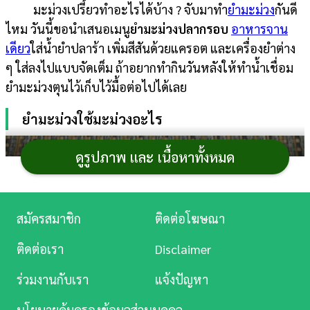
มะม่วงเปรี้ยวทำอะไรได้บ้าง ? จับมาทำ
ยำมะม่วง
กันดี
การ
ไหม วันนี้ขอนำเสนอเมนู
ยำมะม่วงปลากรอบ
อาหารจาน
เงิน
เดียว
ใส่น้ำยำปลาร้า เพิ่มสีสันด้วยแครอต และเครื่องยำต่าง
ๆ ใส่ลงไปแบบจัดเต็ม ถ้าอยากทำกินวันหลังให้ทำน้ำเชื่อม
การ
ยำมะม่วงตุนไว้เก็บไว้มื้อต่อไปได้เลย
ศึกษา
ยำมะม่วงใช้มะม่วงอะไร
บันเทิง
ดูรูปภาพ และ เนื้อหาทั้งหมด
ดู
หนัง
Music
สมัครสมาชิก
ติดต่อโฆษณา
Station
ติดต่อเรา
Disclaimer
ละคร
ร่วมงานกับเรา
แจ้งปัญหา
บันเทิง
นโยบายคุ้มครองข้อมูลส่วนบุคคล