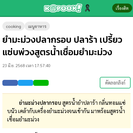
เรื่องฮิต
ข่าว-
cooking
เมนูอาหาร
ความ
ยำมะม่วงปลากรอบ ปลาร้า เปรี้ยว
รู้
แซ่บพ่วงสูตรน้ำเชื่อมยำมะม่วง
ข่าว
23 มิ.ย. 2568 เวลา 17:57:40
ข่าว
บันเทิง
คัดลอกลิงก์
ตรวจ
หวย
ยำมะม่วงปลากรอบ
สูตรน้ำยำปลาร้า กลิ่นหอมแซ่
บนัว เคล้ากับเครื่องยำมะม่วงจนเข้ากัน มาพร้อมสูตรน้ำ
ผล
เชื่อมยำมะม่วง
บอล
สด