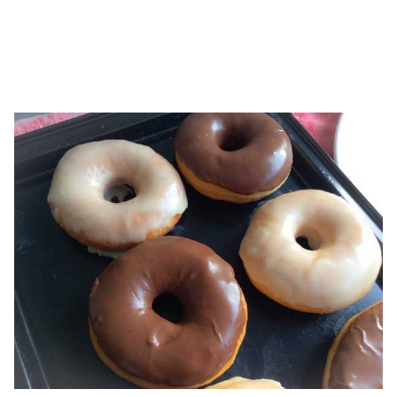
รถยนต์
บ้าน
และ
การ
ตกแต่ง
มือ
ถือ
ราคา
ทอง
ราคา
น้ำมัน
วา
ไร
ตี้