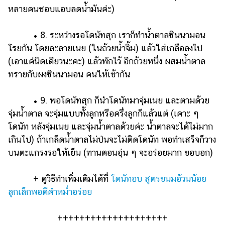
หลายคนชอบแอบลดน้ำมันค่ะ)
• 8. ระหว่างรอโดนัทสุก เราก็ทำน้ำตาลซินนามอน
โรยกัน โดยละลายเนย (ในถ้วยน้ำจิ้ม) แล้วใส่เกลือลงไป
(เอาแค่นิดเดียวนะคะ) แล้วพักไว้ อีกถ้วยหนึ่ง ผสมน้ำตาล
ทรายกับผงซินนามอน คนให้เข้ากัน
• 9. พอโดนัทสุก ก็นำโดนัทมาจุ่มเนย และตามด้วย
จุ่มน้ำตาล จะจุ่มแบบทั้งลูกหรือครึ่งลูกก็แล้วแต่ (เคาะ ๆ
โดนัท หลังจุ่มเนย และจุ่มน้ำตาลด้วยค่ะ น้ำตาลจะได้ไม่มาก
เกินไป) ถ้าเกล็ดน้ำตาลไม่ป่นจะไม่ติดโดนัท พอทำเสร็จก็วาง
บนตะแกรงรอให้เย็น (ทานตอนอุ่น ๆ จะอร่อยมาก ขอบอก)
+ ดูวิธีทำเพิ่มเติมได้ที่
โดนัทอบ สูตรขนมอ้วนน้อย
ลูกเล็กพอดีคำหม่ำอร่อย
++++++++++++++++++++