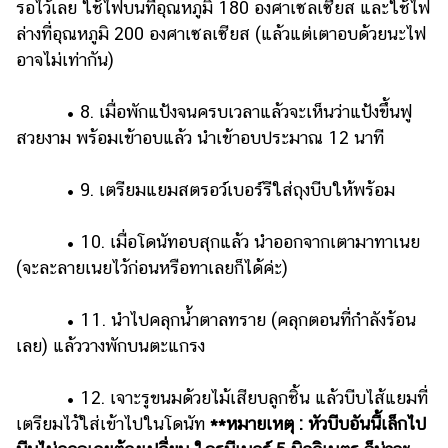
รอไว้เลย ใช้ไฟบนที่อุณหภูมิ 180 องศาเซลเซียส และใช้ไฟ
ล่างที่อุณหภูมิ 200 องศาเซลเซียส (แล้วแต่เตาอบด้วยนะไฟ
อาจไม่เท่ากัน)
• 8. เมื่อพักแป้งจนครบเวลาแล้วจะเห็นว่าแป้งขึ้นฟู
สวยงาม พร้อมเข้าอบแล้ว นำเข้าอบประมาณ 12 นาที
• 9. เตรียมแยมสตรอว์เบอร์รีใส่ถุงบีบให้พร้อม
• 10. เมื่อโดนัทอบสุกแล้ว นำออกจากเตามาทาเนย
(จะละลายเนยไว้ก่อนหรือทาเลยก็ได้ค่ะ)
• 11. นำไปคลุกน้ำตาลทราย (คลุกตอนที่กำลังร้อน
เลย) แล้ววางพักบนตะแกรง
• 12. เจาะรูขนมด้วยไม้เสียบลูกชิ้น แล้วบีบไส้แยมที่
เตรียมไว้ใส่เข้าไปในโดนัท
**หมายเหตุ : หัวบีบอันนี้เล็กไป