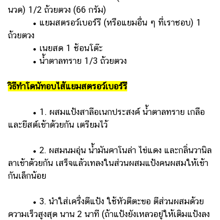
นวด) 1/2 ถ้วยตวง (66 กรัม)
• แยมสตรอว์เบอร์รี (หรือแยมอื่น ๆ ที่เราชอบ) 1
ถ้วยตวง
• เนยสด 1 ช้อนโต๊ะ
• น้ำตาลทราย 1/3 ถ้วยตวง
วิธีทำโดนัทอบไส้แยมสตรอว์เบอร์รี
• 1. ผสมแป้งสาลีอเนกประสงค์ น้ำตาลทราย เกลือ
และยีสต์เข้าด้วยกัน เตรียมไว้
• 2. ผสมนมอุ่น น้ำมันคาโนล่า ไข่แดง และกลิ่นวานิล
ลาเข้าด้วยกัน เสร็จแล้วเทลงในส่วนผสมแป้งคนผสมให้เข้า
กันเล็กน้อย
• 3. นำใส่เครื่งตีแป้ง ใช้หัวตีตะขอ ตีส่วนผสมด้วย
ความเร็วสูงสุด นาน 2 นาที (ถ้าแป้งยังเหลวอยู่ให้เติมแป้งลง