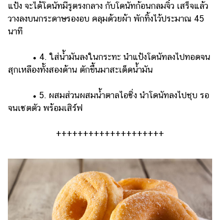
แป้ง จะได้โดนัทมีรูตรงกลาง กับโดนัทก้อนกลมจิ๋ว เสร็จแล้ว
วางลงบนกระดาษรองอบ คลุมด้วยผ้า พักทิ้งไว้ประมาณ 45
นาที
• 4. ใส่น้ำมันลงในกระทะ นำแป้งโดนัทลงไปทอดจน
สุกเหลืองทั้งสองด้าน ตักขึ้นมาสะเด็ดน้ำมัน
• 5. ผสมส่วนผสมน้ำตาลไอซิ่ง นำโดนัทลงไปชุบ รอ
จนเซตตัว พร้อมเสิร์ฟ
++++++++++++++++++++