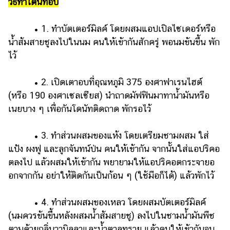
วิธีทำโดนัทอบ
• 1. ทำบัตเตอร์มิลค์ โดยผสมแอปเปิลไซเดอร์หรือ
น้ำส้มสายชูลงไปในนม คนให้เข้ากันสักครู่ พอนมข้นขึ้น พัก
ไว้
• 2. เปิดเตาอบที่อุณหภูมิ 375 องศาฟาเรนไฮต์
(หรือ 190 องศาเซลเซียส) นำถาดมัฟฟินมาทาน้ำมันหรือ
เนยบาง ๆ เพื่อกันโดนัทติดถาด พักรอไว้
• 3. ทำส่วนผสมของแห้ง โดยเตรียมชามผสม ใส่
แป้ง ผงฟู และลูกจันทน์ป่น คนให้เข้ากัน จากนั้นใส่แอปริคอ
ตลงไป แล้วผสมให้เข้ากัน พยายามให้แอปริคอตกระจายอ
อกจากกัน อย่าให้ติดกันเป็นก้อน ๆ (ใช้มือก็ได้) แล้วพักไว้
• 4. ทำส่วนผสมของเหลว โดยผสมบัตเตอร์มิลค์
(นมควรข้นขึ้นหลังผสมน้ำส้มสายชู) ลงไปในชามน้ำมันพืช
ตามด้วยกลิ่นวานิลลาและน้ำตาลทราย แล้วคนให้เข้ากันจน