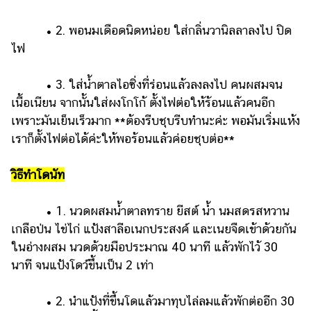
• 2. พอนมเดือดนิดหน่อย ใส่กลิ่นวานิลลาลงไป ปิด
ไฟ
• 3. ใส่น้ำตาลไอซิ่งที่ร่อนแล้วลงลงไป คนผสมจน
เนื้อเนียน จากนั้นใส่ผงโกโก้ ตั้งไฟต่อให้ร้อนแล้วคนอีก
เพราะมันเย็นเร็วมาก **ต้องรีบชุบรีบทำนะค่ะ พอมันเริ่มแห้ง
เราก็ตั้งไฟต่อได้ค่ะให้พอร้อนแล้วค่อยชุบต่อ**
วิธีทำโดนัท
• 1. นวดผสมน้ำตาลทราย ยีสต์ น้ำ นมสดรสหวาน
เกลือป่น ไข่ไก่ แป้งสาลีอเนกประสงค์ และเนยจืดเข้าด้วยกัน
ในอ่างผสม นวดด้วยมือประมาณ 40 นาที แล้วพักไว้ 30
นาที จนแป้งโดว์ขึ้นเป็น 2 เท่า
• 2. นำแป้งที่ขึ้นโดแล้วมาทุบไล่ลมแล้วพักต่ออีก 30