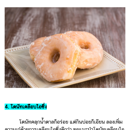
4. โดนัทเคลือบไอซิ่ง
โดนัทคลุกน้ำตาลก็อร่อย แต่กินบ่อยก็เอียน ลองเพิ่ม
ความเก๋ด้วยการเคลือบไอซิ่งดีกว่า ขอแนะนำโดนัทเคลือบไอ