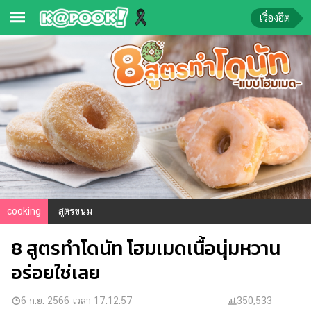
เรื่องฮิต
ข่าว-
ความ
รู้
ข่าว
ข่าว
บันเทิง
ตรวจ
cooking
สูตรขนม
หวย
8 สูตรทำโดนัท โฮมเมดเนื้อนุ่มหวาน
ผล
บอล
อร่อยใช่เลย
สด
การ
6 ก.ย. 2566 เวลา 17:12:57
350,533