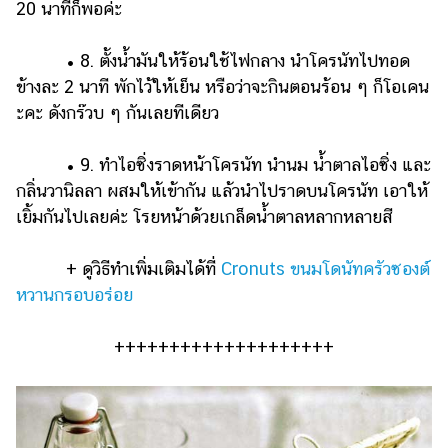
20 นาทีก็พอค่ะ
• 8. ตั้งน้ำมันให้ร้อนใช้ไฟกลาง นำโครนัทไปทอด
ข้างละ 2 นาที พักไว้ให้เย็น หรือว่าจะกินตอนร้อน ๆ ก็โอเคน
ะคะ ดังกร๊วบ ๆ กันเลยทีเดียว
• 9. ทำไอซิ่งราดหน้าโครนัท นำนม น้ำตาลไอซิ่ง และ
กลิ่นวานิลลา ผสมให้เข้ากัน แล้วนำไปราดบนโครนัท เอาให้
เยิ้มกันไปเลยค่ะ โรยหน้าด้วยเกล็ดน้ำตาลหลากหลายสี
+ ดูวิธีทำเพิ่มเติมได้ที่
Cronuts ขนมโดนัทครัวซองต์
หวานกรอบอร่อย
++++++++++++++++++++