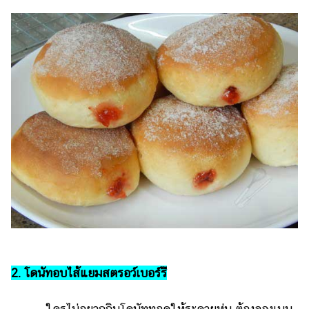
2. โดนัทอบไส้แยมสตรอว์เบอร์รี
ใครไม่อยากกินโดนัททอดให้ระคายหุ่น ต้องลองเมนู