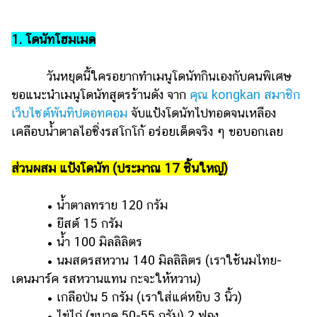
แต่งงาน
แม่
1. โดนัทโฮมเมด
และ
เด็ก
วันหยุดนี้ใครอยากทำเมนูโดนัทกินเองกับคนพิเศษ
ขอแนะนำเมนูโดนัทสูตรร้านดัง จาก
คุณ kongkan สมาชิก
สัตว์
เลี้ยง
เว็บไซต์พันทิปดอทคอม
จับแป้งโดนัทไปทอดจนเหลือง
เคลือบน้ำตาลไอซิ่งรสโกโก้ อร่อยเด็ดจริง ๆ ขอบอกเลย
Infographic
ส่วนผสม แป้งโดนัท (ประมาณ 17 ชิ้นใหญ่)
บริการ
• น้ำตาลทราย 120 กรัม
แอปฯ
กระปุก
• ยีสต์ 15 กรัม
• น้ำ 100 มิลลิลิตร
คอร์ส
• นมสดรสหวาน 140 มิลลิลิตร (เราใช้นมไทย-
ออนไลน์
เดนมาร์ค รสหวานแทน กะจะให้หวาน)
เรียน
• เกลือป่น 5 กรัม (เราใส่แค่หยิบ 3 นิ้ว)
เลข
• ไข่ไก่ (ขนาด 50-55 กรัม) 2 ฟอง