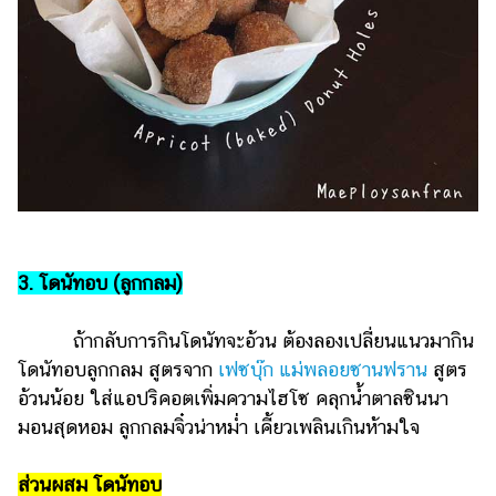
3. โดนัทอบ (ลูกกลม)
ถ้ากลับการกินโดนัทจะอ้วน ต้องลองเปลี่ยนแนวมากิน
โดนัทอบลูกกลม สูตรจาก
เฟซบุ๊ก แม่พลอยซานฟราน
สูตร
อ้วนน้อย ใส่แอปริคอตเพิ่มความไฮโซ คลุกน้ำตาลซินนา
มอนสุดหอม ลูกกลมจิ๋วน่าหม่ำ เคี้ยวเพลินเกินห้ามใจ
ส่วนผสม โดนัทอบ