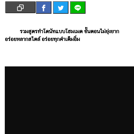
เงิน
การ
ศึกษา
รวมสูตรทำโดนัทแบบโฮมเมด ขั้นตอนไม่ยุ่งยาก
บันเทิง
อร่อยหลากสไตล์ อร่อยทุกคำเต็มอิ่ม
รูปภาพ
ดู
หนัง
Music
Station
ละคร
บันเทิง
เกาหลี
ไลฟ์