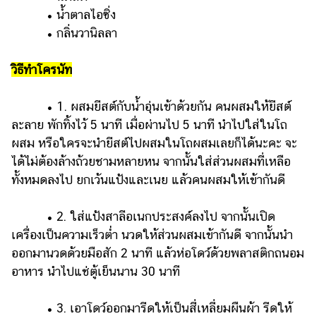
• น้ำตาลไอซิ่ง
• กลิ่นวานิลลา
วิธีทำโครนัท
• 1. ผสมยีสต์กับน้ำอุ่นเข้าด้วยกัน คนผสมให้ยีสต์
ละลาย พักทิ้งไว้ 5 นาที เมื่อผ่านไป 5 นาที นำไปใส่ในโถ
ผสม หรือใครจะนำยีสต์ไปผสมในโถผสมเลยก็ได้นะคะ จะ
ได้ไม่ต้องล้างถ้วยชามหลายหน จากนั้นใส่ส่วนผสมที่เหลือ
ทั้งหมดลงไป ยกเว้นแป้งและเนย แล้วคนผสมให้เข้ากันดี
• 2. ใส่แป้งสาลีอเนกประสงค์ลงไป จากนั้นเปิด
เครื่องเป็นความเร็วต่ำ นวดให้ส่วนผสมเข้ากันดี จากนั้นนำ
ออกมานวดด้วยมือสัก 2 นาที แล้วห่อโดว์ด้วยพลาสติกถนอม
อาหาร นำไปแช่ตู้เย็นนาน 30 นาที
• 3. เอาโดว์ออกมารีดให้เป็นสี่เหลี่ยมผืนผ้า รีดให้