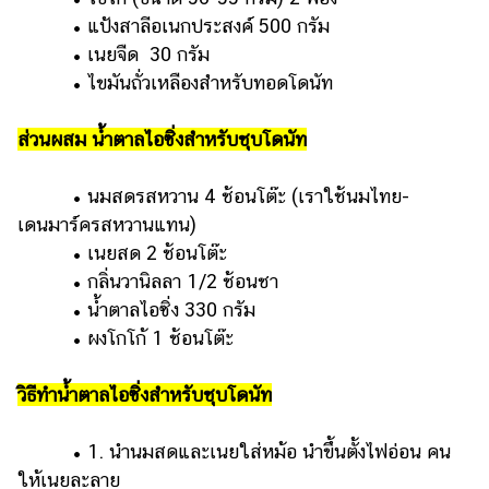
ออนไลน์
• แป้งสาลีอเนกประสงค์ 500 กรัม
ติดต่อ
• เนยจืด 30 กรัม
โฆษณา
• ไขมันถั่วเหลืองสำหรับทอดโดนัท
แจ้ง
ปัญหา
ส่วนผสม น้ำตาลไอซิ่งสำหรับชุบโดนัท
ร่วม
• นมสดรสหวาน 4 ช้อนโต๊ะ (เราใช้นมไทย-
งาน
เดนมาร์ครสหวานแทน)
กับ
เรา
• เนยสด 2 ช้อนโต๊ะ
• กลิ่นวานิลลา 1/2 ช้อนชา
• น้ำตาลไอซิ่ง 330 กรัม
• ผงโกโก้ 1 ช้อนโต๊ะ
วิธีทำน้ำตาลไอซิ่งสำหรับชุบโดนัท
• 1. นำนมสดและเนยใส่หม้อ นำขึ้นตั้งไฟอ่อน คน
ให้เนยละลาย