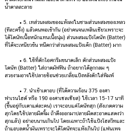
น้ำตาลละลาย
• 5. เทส่วนผสมของแห้งลงในชามส่วนผสมของเหลว
(ทีละครึ่ง) แล้วคนพอเข้ากัน (อย่าคนจนเพลินเชียวเพราะจะ
ได้โดนัทเนื้อหนักแทนเนื้อนุ่ม) ส่วนผสมแป้งโดนัท (Batter)
ที่ได้จะเหนียวข้น หนืดกว่าส่วนผสมแป้งเค้ก (Batter) มาก
• 6. ใช้ที่ตักไอศกรีมขนาดเล็ก ตักส่วนผสมแป้ง
โดนัท (Batter) ใส่ถาดมัฟฟิน ถ้าอยากได้ลูกกลม ๆ
สวยงามอาจใช้ปลายช้อนช่วยเกลี่ยแป้งหลังตักใส่พิมพ์
• 7. นำเข้าเตาอบ (ที่ได้ความร้อน 375 องศา
ฟาเรนไฮต์ หรือ 190 องศาเซลเซียส) ใช้เวลา 15-17 นาที
(ขึ้นอยู่กับเตาแต่ละคน) เราจะอบแค่โดนัทสุก (สังเกตความ
สุกโดยใช้ปลายมีดจิ้ม ถ้าดึงออกมาปลายมีดสะอาดแสดงว่า
สุกแล้ว) อย่าอบนานเกินไป โดยเฉพาะถ้าใช้แป้งโฮลวีทและ
ถ้าแอบลดน้ำมันเพราะจะได้โดนัทจะแห้งเกินไป (แฟนเพจ