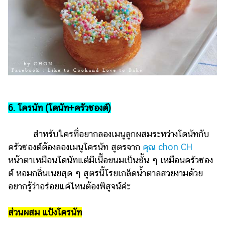
6. โครนัท (โดนัท+ครัวซองต์)
สำหรับใครที่อยากลองเมนูลูกผสมระหว่างโดนัทกับ
ครัวซองต์ต้องลองเมนูโครนัท สูตรจาก
คุณ chon CH
หน้าตาเหมือนโดนัทแต่มีเนื้อขนมเป็นชั้น ๆ เหมือนครัวซอง
ต์ หอมกลิ่นเนยสุด ๆ สูตรนี้โรยเกล็ดน้ำตาลสวยงามด้วย
อยากรู้ว่าอร่อยแค่ไหนต้องพิสูจน์ค่ะ
ส่วนผสม แป้งโครนัท