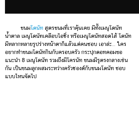
ไตล์
ดูด
วง
ขนม
โดนัท
สูตรขนมที่เราคุ้นเคย มีทั้งเมนูโดนัท
ผู้
น้ำตาล เมนูโดนัทเคลือบไอซิ่ง หรือเมนูโดนัทสอดไส้ โดนัท
หญิง
มีหลากหลายรูปร่างหน้าตาก็แล้วแต่คนชอบ เอาล่ะ… ใคร
อยากทำขนมโดนัทกินกับครอบครัว กระปุกดอทคอมขอ
ผู้ชาย
แนะนำ 8 เมนูโดนัท รวมถึงมีโครนัท ขนมมีรูตรงกลางเช่น
สุขภาพ
กัน เป็นขนมลูกผสมระหว่างครัวซองต์กับขนมโดนัท ชอบ
แบบไหนจัดไป
ท่อง
เที่ยว
สูตร
อาหาร
ง่ายๆ
ช้อป
ปิ้ง