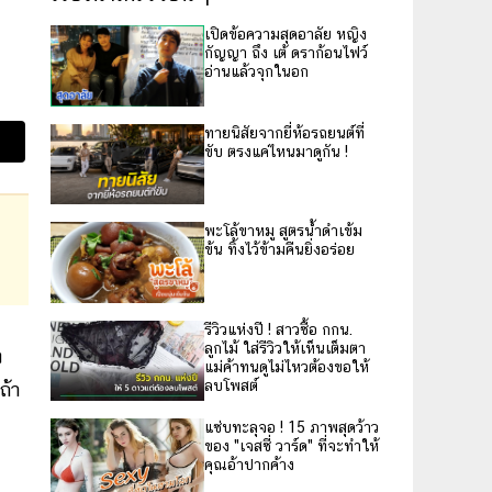
เปิดข้อความสุดอาลัย หญิง
กัญญา ถึง เต้ ดราก้อนไฟว์
อ่านแล้วจุกในอก
ทายนิสัยจากยี่ห้อรถยนต์ที่
ขับ ตรงแค่ไหนมาดูกัน !
พะโล้ขาหมู สูตรน้ำดำเข้ม
ข้น ทิ้งไว้ข้ามคืนยิ่งอร่อย
รีวิวแห่งปี ! สาวซื้อ กกน.
ลูกไม้ ใส่รีวิวให้เห็นเต็มตา
ง
แม่ค้าทนดูไม่ไหวต้องขอให้
ลบโพสต์
ถ้า
แซ่บทะลุจอ ! 15 ภาพสุดว้าว
ของ "เจสซี่ วาร์ด" ที่จะทำให้
คุณอ้าปากค้าง