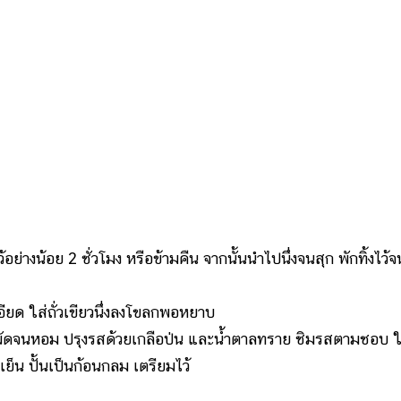
อย่างน้อย 2 ชั่วโมง หรือข้ามคืน จากนั้นนำไปนึ่งจนสุก พักทิ้งไว้จ
ด ใส่ถั่วเขียวนึ่งลงโขลกพอหยาบ
ัดจนหอม ปรุงรสด้วยเกลือป่น และน้ำตาลทราย ชิมรสตามชอบ ให
ย็น ปั้นเป็นก้อนกลม เตรียมไว้