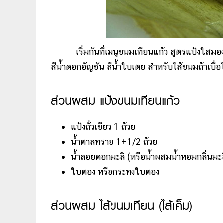
เริ่มกันที่เมนูขนมเทียนแก้ว สูตรแป้งใสมองทะล
สีน้ำดอกอัญชัน สีน้ำใบเตย สำหรับไส้ขนมถ้าเบื
ส่วนผสม แป้งขนมเทียนแก้ว
แป้งถั่วเขียว 1 ถ้วย
น้ำตาลทราย 1+1/2 ถ้วย
น้ำลอยดอกมะลิ (หรือน้ำผสมน้ำหอมกลิ่นมะลิ
ใบตอง หรือกระทงใบตอง
ส่วนผสม ไส้ขนมเทียน (ไส้เค็ม)