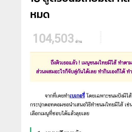
หมด
104,503
อ่าน
ถึงคิวเธอแล้ว ! เมนูขนมไทยมีไส้ ทำตามไ
ส่วนผสมอะไรก็จับคู่กันได้เลย ทำกินเองก็ได้ ท
จากที่เคยทำ
เบเกอรี่
โดยเฉพาะขนมปังมีไส้
กระปุกดอทคอมขอนำเสนอวิธีทำขนมไทยมีไส้ เช่น ขน
เลือกเมนูที่ชอบได้แล้วลุยเลย