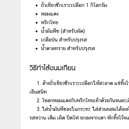
ถั่วเขียวซีกเราะเปลือก 1 กิโลกรัม
หอมแดง
พริกไทย
น้ำมันพืช (สำหรับผัด)
เกลือป่น สำหรับปรุงรส
น้ำตาลทราย สำหรับปรุงรส
วิธีทำไส้ขนมเทียน
1. ล้างถั่วเขียวซีกเราะเปลือกให้สะอาด แช่ทิ้งไว้
เย็นสนิท
2. โขลกหอมแดงกับพริกไทยเข้าด้วยกันจนละเอีย
3. ใส่น้ำมันพืชลงในกระทะ ใส่ส่วนผสมไส้ลงผ
รสหวาน เค็ม เผ็ด ปิดไฟ ยกลงจากเตา พักทิ้งไว้จนเ