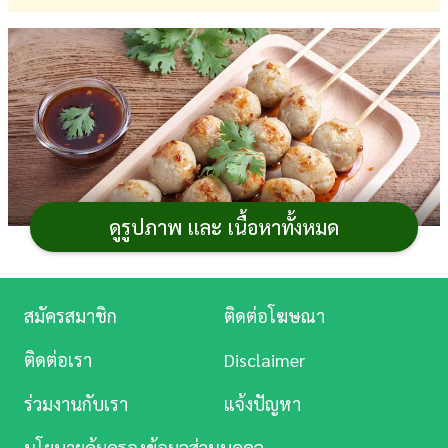
การ
เงิน
การ
ศึกษา
บันเทิง
ดูรูปภาพ และ เนื้อหาทั้งหมด
ดู
หนัง
Music
สมัครสมาชิก
ติดต่อโฆษณา
Station
ใครอยากทำ
อาหารคลีน
สูตรอาหาร
ที่ไม่ได้มีแค่อกไก่
ติดต่อเรา
Disclaimer
อยากให้ลองทำลูกชิ้นคลีนกินแก้เบื่อกันบ้าง กระปุกดอท
ละคร
ร่วมงานกับเรา
แจ้งปัญหา
คอมขอนำเสนอวิธีทำลูกชิ้นคลีน ลูกชิ้นไร้แป้ง เช่น ลูกชิ้น
บันเทิง
อกไก่ ลูกชิ้นงาดำ ลูกชิ้นอกไก่ย่าง ลูกชิ้นปลา เป็นต้น ลอง
นโยบายคุ้มครองข้อมูลส่วนบุคคล