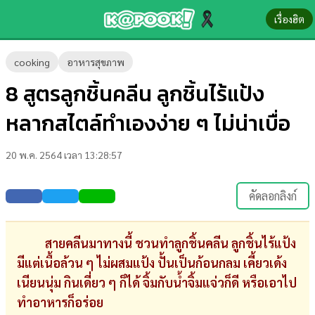
เรื่องฮิต
ข่าว-
cooking
อาหารสุขภาพ
ความ
8 สูตรลูกชิ้นคลีน ลูกชิ้นไร้แป้ง
รู้
หลากสไตล์ทำเองง่าย ๆ ไม่น่าเบื่อ
ข่าว
20 พ.ค. 2564 เวลา 13:28:57
ข่าว
บันเทิง
คัดลอกลิงก์
ตรวจ
หวย
สายคลีนมาทางนี้ ชวนทำลูกชิ้นคลีน ลูกชิ้นไร้แป้ง
มีแต่เนื้อล้วน ๆ ไม่ผสมแป้ง ปั้นเป็นก้อนกลม เคี้ยวเด้ง
ผล
เนียนนุ่ม กินเดี่ยว ๆ ก็ได้ จิ้มกับน้ำจิ้มแจ่วก็ดี หรือเอาไป
บอล
ทำอาหารก็อร่อย
สด