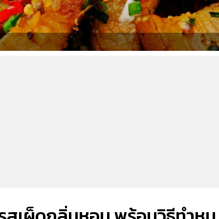
 รสเผ็ดกลิ่นหอม พร้อมวิธีทำหมู