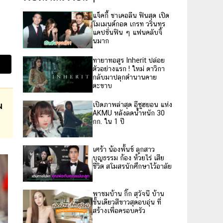
แจ็คกี้ ชาเคอลีน ฟินสุด เปิด
โมเมนต์กอด เกรท วรินทร
แคปชั่นฟิน ๆ แฟนคลับจิ้
นมาก
ทายาทอสูร Inherit ปล่อย
ตัวอย่างแรก ! ใหม่ ดาวิกา
กลับมาปลุกตำนานคาย
ตะขาบ
ม
เปิดภาพล่าสุด อีซูฮยอน แห่ง
AKMU หลังลดน้ำหนัก 30
กก. ใน 1 ปี
เศร้า น้องพั้นช์ ลูกสาว
บุญธรรม ก้อง ห้วยไร่ เสีย
ชีวิต สโมสรนักศึกษาไว้อาลัย
พาชมบ้าน กิ๊ก สุวัจนี บ้าน
ชั้นเดียวสีขาวสุดอบอุ่น ที่
สร้างเพื่อครอบครัว