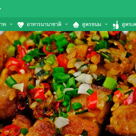
ภาพ
อาหารนานาชาติ
สูตรขนม
สูตรเคร