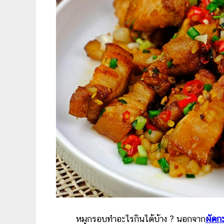
หมูกรอบทำอะไรกินได้บ้าง ? นอกจาก
ผัดก