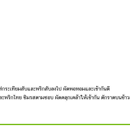
่กระเทียมสับและพริกสับลงไป ผัดพอหอมและเข้ากันดี
ละพริกไทย ชิมรสตามชอบ ผัดคลุกเคล้าให้เข้ากัน ตักราดบนข้า