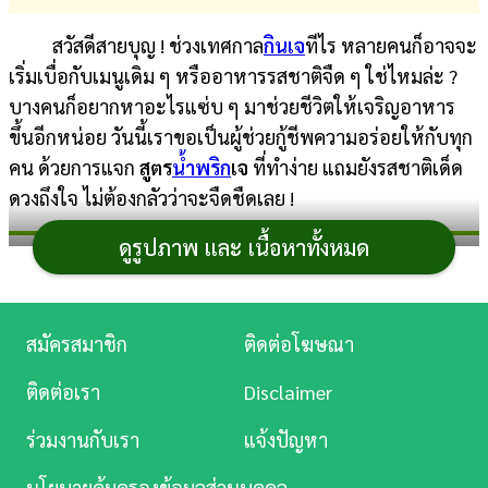
การ
สวัสดีสายบุญ ! ช่วงเทศกาล
กินเจ
ทีไร หลายคนก็อาจจะ
เงิน
เริ่มเบื่อกับเมนูเดิม ๆ หรืออาหารรสชาติจืด ๆ ใช่ไหมล่ะ ?
บางคนก็อยากหาอะไรแซ่บ ๆ มาช่วยชีวิตให้เจริญอาหาร
การ
ขึ้นอีกหน่อย วันนี้เราขอเป็นผู้ช่วยกู้ชีพความอร่อยให้กับทุก
ศึกษา
คน ด้วยการแจก
สูตร
น้ำพริก
เจ
ที่ทำง่าย แถมยังรสชาติเด็ด
บันเทิง
ดวงถึงใจ ไม่ต้องกลัวว่าจะจืดชืดเลย !
ดูรูปภาพ และ เนื้อหาทั้งหมด
ดู
สูตรน้ำพริกเจ แซ่บซี้ด
หนัง
ไม่ง้อเนื้อสัตว์ กินกับอะไรก็
Music
สมัครสมาชิก
ติดต่อโฆษณา
Station
อร่อย
ติดต่อเรา
Disclaimer
ละคร
ร่วมงานกับเรา
แจ้งปัญหา
บันเทิง
นโยบายคุ้มครองข้อมูลส่วนบุคคล