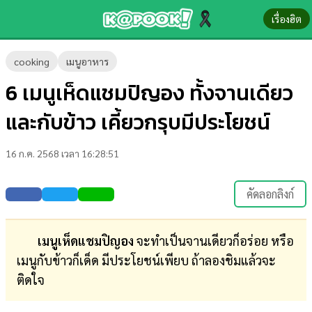
เรื่องฮิต
ข่าว-
cooking
เมนูอาหาร
ความ
6 เมนูเห็ดแชมปิญอง ทั้งจานเดียว
รู้
และกับข้าว เคี้ยวกรุบมีประโยชน์
ข่าว
16 ก.ค. 2568 เวลา 16:28:51
ข่าว
บันเทิง
คัดลอกลิงก์
ตรวจ
หวย
เมนูเห็ดแชมปิญอง
จะทำเป็นจานเดียวก็อร่อย หรือ
เมนูกับข้าวก็เด็ด มีประโยชน์เพียบ ถ้าลองชิมแล้วจะ
ผล
ติดใจ
บอล
สด