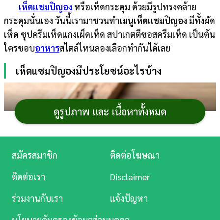
เห็ดแชมปิญอง
หรือเห็ดกระดุม ด้วยมีรูปทรงคล้าย
การ
กระดุมนั่นเอง วันนี้เรามาชวนทำ
เมนูเห็ดแชมปิญอง
มีทั้งผัด
เงิน
เห็ด ซุปครีมเห็ดแกงเผ็ดเห็ด สปาเกตตีซอสครีมเห็ด เป็นต้น
ใครชอบ
อาหาร
สไตล์ไหนลองเลือกทำกันได้เลย
การ
ศึกษา
เห็ดแชมปิญองมีประโยชน์อะไรบ้าง
บันเทิง
ดูรูปภาพ และ เนื้อหาทั้งหมด
ดู
หนัง
Music
สมัครสมาชิก
ติดต่อโฆษณา
Station
ติดต่อเรา
Disclaimer
ละคร
ร่วมงานกับเรา
แจ้งปัญหา
บันเทิง
นโยบายคุ้มครองข้อมูลส่วนบุคคล