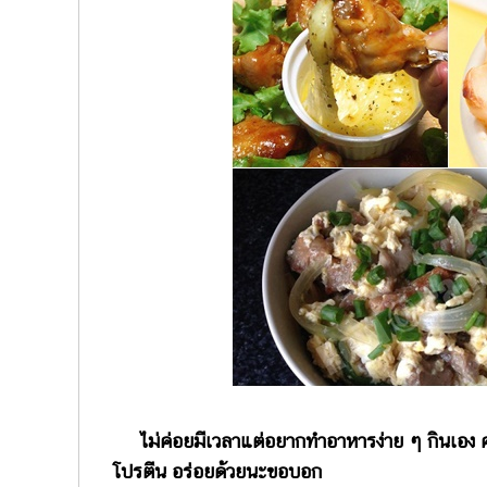
ไม่ค่อยมีเวลาแต่อยากทำอาหารง่าย ๆ กินเอง คงต้
โปรตีน อร่อยด้วยนะขอบอก