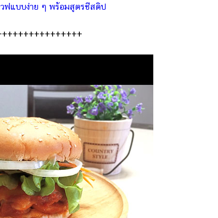
รเวฟแบบง่าย ๆ พร้อมสูตรชีสดิป
++++++++++++++++