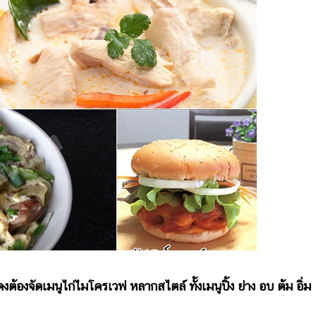
องจัดเมนูไก่ไมโครเวฟ หลากสไตล์ ทั้งเมนูปิ้ง ย่าง อบ ต้ม อิ่ม