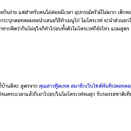
กินง่าย แต่สำหรับคนไม่ค่อยมีเวลา อุปกรณ์ครัวมีไม่มาก เด็กห
ี้ กระปุกดอทคอมขอนำเสนอวิธีทำเมนูไก่ ไมโครเวฟ จะนำส่วนอกไ
กคิดว่ากินไม่จุใจก็ทำไก่อบทั้งตัวไมโครเวฟก็ยังไหว แถมสูตร
ี่บ้านสิคะ สูตรจาก
คุณสาวฟู้ดเทค สมาชิกเว็บไซต์พันทิปดอทค
ับไก่จนครบเวลาแล้วก็เอาไปอบในไมโครเวฟจนสุก รับรองรสชาติเท