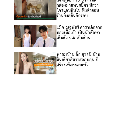
สั่งหมูยอ 119 บาท เปิด
กล่องมาแทบขยี้ตา นึกว่า
ใครแอบกินไป ฟังคำตอบ
ร้านยิ่งสตั๊นอีกรอบ
แม็ค ณัฐพัชร์ ดาราเด็กจาก
ทองเนื้อเก้า เป็นนักศึกษา
เต็มตัว หล่อเกินต้าน
พาชมบ้าน กิ๊ก สุวัจนี บ้าน
ชั้นเดียวสีขาวสุดอบอุ่น ที่
สร้างเพื่อครอบครัว