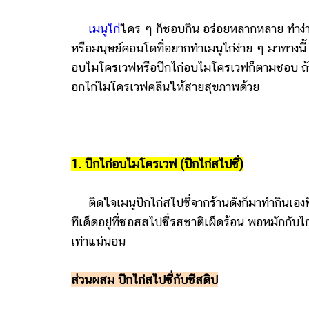
เมนูไก่
ใคร ๆ ก็ชอบกิน อร่อยหลากหลาย ทำง่าย
หรือมนุษย์คอนโดที่อยากทำเมนูไก่ง่าย ๆ มาทางน
อบไมโครเวฟหรือปีกไก่อบไมโครเวฟก็ตามชอบ ถ้าหา
อกไก่ไมโครเวฟคลีนให้สายสุขภาพด้วย
1. ปีกไก่อบไมโครเวฟ (ปีกไก่สไปซี่)
ติดใจเมนูปีกไก่สไปซี่จากร้านดังก็มาทำกินเองท
ทีเด็ดอยู่ที่ซอสสไปซี่รสชาติเผ็ดร้อน พอหมักก
เท่าแน่นอน
ส่วนผสม ปีกไก่สไปซี่กับชีสดิป