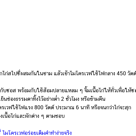
่สไปซี่ผสมกันในชาม แล้วเข้าไมโครเวฟใช้ไฟกลาง 450 วัตต
ซอส พร้อมกับใช้ส้อมปลายแหลม ๆ จิ้มเนื้อไก่ให้ทั่วเพื่อให้
เย็นช่องธรรมดาทิ้งไว้อย่างต่ำ 2 ชั่วโมง หรือข้ามคืน
รเวฟใช้ไฟแรง 800 วัตต์ ประมาณ 6 นาที หรือจนกว่าไก่จะสุก
นื้อไก่และผักต่าง ๆ ตามชอบ
ี่ ไมโครเวฟอร่อยเต็มคำทำง่ายจริง