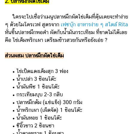
2. ปลาหมึกผัดไข่เค็ม
ใครจะไปเชื่อว่าเมนูปลาหมึกผัดไข่เค็มที่คุ้นเคยจะทำง่าย
ๆ ด้วยไมโครเวฟ สูตรจาก
เฟซบุ๊ก อาหารง่าย ๆ สไตล์ Rita
หั่นชิ้นปลาหมึกพอคำ ผัดกับน้ำมันกระเทียม ที่ขาดไม่ได้เลย
คือ ไข่เค็มพริกเผา เตรียมข้าวสวยกันหรือยังเอ่ย ?
ส่วนผสม ปลาหมึกผัดไข่เค็ม
• ไข่เป็ดแดงเค็มสุก 3 ฟอง
• น้ำเปล่า 3 ช้อนโต๊ะ
• น้ำมันพืช 1 ช้อนโต๊ะ
• กระเทียมบุบ 2-3 กลีบ
• ปลาหมึกต้ม (แช่แข็ง) 300 กรัม
• น้ำพริกเผา (เผ็ดจัด) 1 ช้อนโต๊ะ
• น้ำมันหอย 1 ช้อนโต๊ะ
• ซีอิ๊วขาว 2 ช้อนชา
• น้ำตาลทราย 1 ช้อนชา