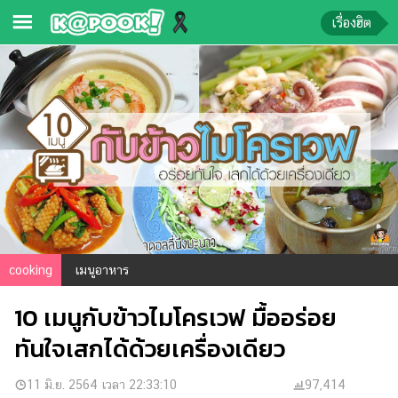
เรื่องฮิต
ข่าว-
ความ
รู้
ข่าว
ข่าว
บันเทิง
ตรวจ
cooking
เมนูอาหาร
หวย
10 เมนูกับข้าวไมโครเวฟ มื้ออร่อย
ผล
บอล
ทันใจเสกได้ด้วยเครื่องเดียว
สด
การ
11 มิ.ย. 2564 เวลา 22:33:10
97,414