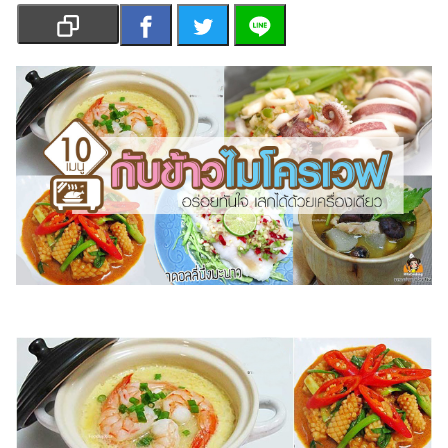
เงิน
การ
ศึกษา
บันเทิง
รูปภาพ
ดู
หนัง
Music
Station
ละคร
บันเทิง
เกาหลี
ไลฟ์