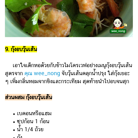
9. กุ้งอบวุ้นเส้น
เอาใจเด็กหอด้วยกับข้าวไมโครเวฟอย่างเมนูกุ้งอบวุ้นเส้น
สูตรจาก
คุณ wee_nong
จับวุ้นเส้นคลุกน้ำปรุง ใส่กุ้งเยอะ
ๆ เพิ่มกลิ่นหอมจากขิงและกระเทียม สุดท้ายนำไปอบจนสุก
ส่วนผสม กุ้งอบวุ้นเส้น
• เบคอนหรือแฮม
• ซุปก้อน 1 ก้อน
• น้ำ 1/4 ถ้วย
• กุ้ง