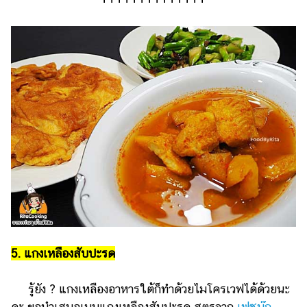
5. แกงเหลืองสับปะรด
รู้ยัง ? แกงเหลืองอาหารใต้ก็ทำด้วยไมโครเวฟได้ด้วยนะ
คะ ขอนำเสนอเมนูแกงเหลืองสับปะรด สูตรจาก
เฟซบุ๊ก