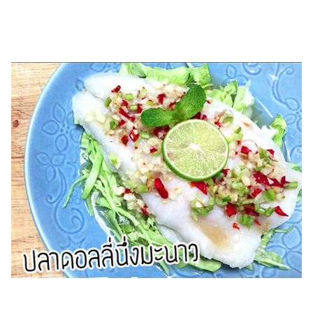
แต่งงาน
แม่
และ
เด็ก
สัตว์
เลี้ยง
Infographic
บริการ
แอปฯ
กระปุก
คอร์ส
ออนไลน์
เรียน
เลข