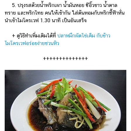
5. ปรุงรสด้วยน้ำพริกเผา น้ำมันหอย ซีอิ๊วขาว น้ำตาล
ทราย และพริกไทย คนให้เข้ากัน ใส่ต้นหอมกับพริกชี้ฟ้าหั่น
นำเข้าไมโครเวฟ 1.30 นาที เป็นอันเสร็จ
+ ดูวิธีทำเพิ่มเติมได้ที่
ปลาหมึกผัดไข่เค็ม กับข้าว
ไมโครเวฟอร่อยง่ายชวนหิว
++++++++++++++