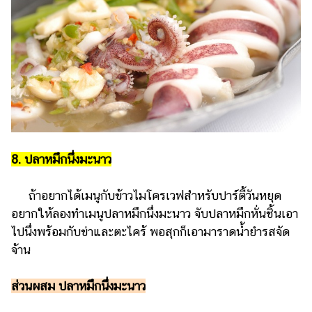
8. ปลาหมึกนึ่งมะนาว
ถ้าอยากได้เมนูกับข้าวไมโครเวฟสำหรับปาร์ตี้วันหยุด
อยากให้ลองทำเมนูปลาหมึกนึ่งมะนาว จับปลาหมึกหั่นชิ้นเอา
ไปนึ่งพร้อมกับข่าและตะไคร้ พอสุกก็เอามาราดน้ำยำรสจัด
จ้าน
ส่วนผสม ปลาหมึกนึ่งมะนาว