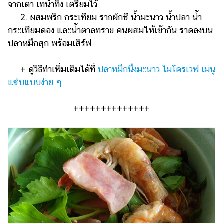
จากเตา เทน้ำทิ้ง เตรียมไว้
2. ผสมพริก กระเทียม รากผักชี น้ำมะนาว น้ำปลา น้ำ
กระเทียมดอง และน้ำตาลทราย คนผสมให้เข้ากัน ราดลงบน
ปลาหมึกสุก พร้อมเสิร์ฟ
+ ดูวิธีทำเพิ่มเติมได้ที่
ปลาหมึกนึ่งมะนาว ไมโครเวฟ เมนู
แซ่บแบบง่าย ๆ
++++++++++++++