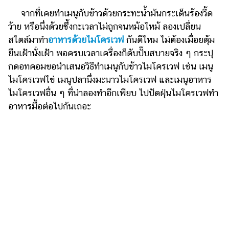
จากที่เคยทำเมนูกับข้าวด้วยกระทะน้ำมันกระเด็นร้องวี้ด
รถยนต์
ว้าย หรือนึ่งด้วยซึ้งกะเวลาไม่ถูกจนหม้อไหม้ ลองเปลี่ยน
บ้าน
สไตล์มาทำ
อาหารด้วยไมโครเวฟ
กันดีไหม ไม่ต้องเมื่อยตุ้ม
และ
ยืนเฝ้านั่งเฝ้า พอครบเวลาเครื่องก็ดับปั๊บสบายจริง ๆ กระปุ
การ
กดอทคอมขอนำเสนอวิธีทำเมนูกับข้าวไมโครเวฟ เช่น เมนู
ตกแต่ง
ไมโครเวฟไข่ เมนูปลานึ่งมะนาวไมโครเวฟ และเมนูอาหาร
มือ
ไมโครเวฟอื่น ๆ ที่น่าลองทำอีกเพียบ ไปปัดฝุ่นไมโครเวฟทำ
ถือ
อาหารมื้อต่อไปกันเถอะ
ราคา
ทอง
ราคา
น้ำมัน
วา
ไร
ตี้