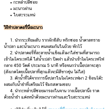
• กะหล่ำปลีซอย
• มะนาวฝาน
• ใบสะระแหน่
วิธีทำปลาดอรี่นึ่งมะนาว
1. นำกระเทียมสับ รากผักชีสับ พริกซอย น้ำตาลทราย
น้ำปลา และน้ำมะนาว คนผสมกันในถ้วย พักไว้
2. นำปลาดอรี่ที่ละลายน้ำแข็งแล้วมาใส่ชามที่สามารถ
เข้าไมโครเวฟได้ ใส่น้ำเปล่า ปิดฝา แล้วนำเข้าไมโครเวฟไฟ
กลาง 450 วัตต์ ประมาณ 5 นาที หรือจนกว่าเนื้อปลาจะสุก
(สังเกตโดยเนื้อปลาที่สุกแล้วจะมีสีขาวขุ่น ไม่ใส)
3. ตักน้ำที่ได้จากการนึ่งปลาในไมโครเวฟมา 2 ช้อนโต๊ะ
ผสมกับน้ำยำที่เตรียมไว้ ชิมรสตามชอบ
4. นำกะหล่ำปลีซอยมารองในจาน วางเนื้อปลานึ่ง ราด
ด้วยน้ำยำ แต่งหน้าด้วยมะนาวฝานและใบสะระแหน่