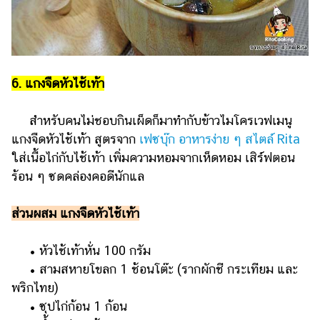
6. แกงจืดหัวไช้เท้า
สำหรับคนไม่ชอบกินเผ็ดก็มาทำกับข้าวไมโครเวฟเมนู
แกงจืดหัวไช้เท้า สูตรจาก
เฟซบุ๊ก อาหารง่าย ๆ สไตล์ Rita
ใส่เนื้อไก่กับไช้เท้า เพิ่มความหอมจากเห็ดหอม เสิร์ฟตอน
ร้อน ๆ ซดคล่องคอดีนักแล
ส่วนผสม แกงจืดหัวไช้เท้า
• หัวไช้เท้าหั่น 100 กรัม
• สามสหายโขลก 1 ช้อนโต๊ะ (รากผักชี กระเทียม และ
พริกไทย)
• ซุปไก่ก้อน 1 ก้อน