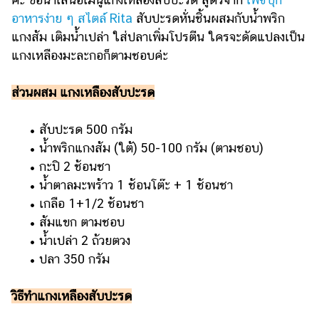
อาหารง่าย ๆ สไตล์ Rita
สับปะรดหั่นชิ้นผสมกับน้ำพริก
แกงส้ม เติมน้ำเปล่า ใส่ปลาเพิ่มโปรตีน ใครจะดัดแปลงเป็น
แกงเหลืองมะละกอก็ตามชอบค่ะ
ส่วนผสม แกงเหลืองสับปะรด
• สับปะรด 500 กรัม
• น้ำพริกแกงส้ม (ใต้) 50-100 กรัม (ตามชอบ)
• กะปิ 2 ช้อนชา
• น้ำตาลมะพร้าว 1 ช้อนโต๊ะ + 1 ช้อนชา
• เกลือ 1+1/2 ช้อนชา
• ส้มแขก ตามชอบ
• น้ำเปล่า 2 ถ้วยตวง
• ปลา 350 กรัม
วิธีทำแกงเหลืองสับปะรด