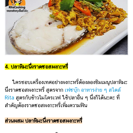
4. ปลาหิมะนึ่งราดซอสผงกะหรี่
ใครชอบเครื่องเทศอย่างผงกะหรี่ต้องลองชิมเมนูปลาหิมะ
นึ่งราดซอสผงกะหรี่ สูตรจาก
เฟซบุ๊ก อาหารง่าย ๆ สไตล์
Rita
สูตรกับข้าวไมโครเวฟ ใช้ปลาอื่น ๆ นึ่งก็ได้นะคะ ที่
สำคัญต้องราดซอสผงกะหรี่เพิ่มความฟิน
ส่วนผสม ปลาหิมะนึ่งราดซอสผงกะหรี่