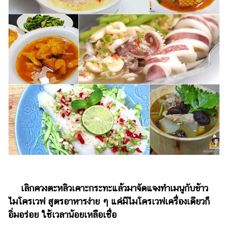
ไตล์
ดูด
วง
ผู้
หญิง
ผู้ชาย
สุขภาพ
ท่อง
เที่ยว
สูตร
อาหาร
ง่ายๆ
เลิกควงตะหลิวเคาะกระทะแล้วมาจัดแจงทำเมนูกับข้าว
ไมโครเวฟ สูตรอาหารง่าย ๆ แค่มีไมโครเวฟเครื่องเดียวก็
ช้อป
อิ่มอร่อย ใช้เวลาน้อยเหลือเชื่อ
ปิ้ง