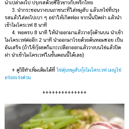
น้ำเปล่าลงไป ปรุงรสด้วยซีอิ๊วขาวกับพริกไทย
3. นำกระชอนวางบนภาชนะที่ใส่หมูสับ แล้วเทไข่ที่ปรุง
รสแล้วใส่ลงไปเบา ๆ อย่าให้เกิดฟอง จากนั้นปิดฝา แล้วนำ
เข้าไมโครเวฟ 8 นาที
4. พอครบ 8 นาที ให้นำออกมาแล้ววางกุ้งด้านบน นำเข้า
ไมโครเวฟต่ออีก 2 นาที นำออกมาโรยด้วยต้นหอมซอย เป็น
อันเสร็จ (ถ้าใช้กุ้งสดก็แกะเปลือกออกแล้ววางบนไข่แล้วปิด
ฝา นำเข้าไมโครเวฟในขั้นตอนนี้ได้เลย)
+ ดูวิธีทำเพิ่มเติมได้ที่
ไข่ตุ๋นหมูสับกุ้งไมโครเวฟ เมนูไข่
อร่อยเร่งด่วน
++++++++++++++