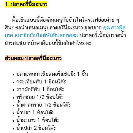
ออนไลน์
1. ปลาดอรี่นึ่งมะนาว
ติดต่อ
โฆษณา
มื้อเย็นแบบนี้ต้องกินเมนูกับข้าวไมโครเวฟย่อยง่าย ๆ
สินะ ขอนำเสนอเมนูปลาดอรี่นึ่งมะนาว สูตรจาก
คุณสาวฟู้ด
แจ้ง
เทค สมาชิกเว็บไซต์พันทิปดอทคอม
ปลาดอรี่เนื้อนุ่มราดน้ำ
ปัญหา
ยำรสแซ่บ หน้าตาดีแบบนี้ชิมสักคำไหมคะ
ร่วม
งาน
ส่วนผสม ปลาดอรี่นึ่งมะนาว
กับ
เรา
• ปลาแพนกาเซียสดอรี่แช่แข็ง 1 ชิ้น
• กระเทียมสับ 1 ช้อนโต๊ะ
• รากผักชีสับ 1 ช้อนโต๊ะ
• พริกซอย 1/2 ช้อนโต๊ะ
• น้ำตาลทราย 1/2 ช้อนโต๊ะ
• น้ำปลา 1 ช้อนโต๊ะ
• น้ำมะนาว 1 ช้อนโต๊ะ
• น้ำเปล่า 2 ช้อนโต๊ะ