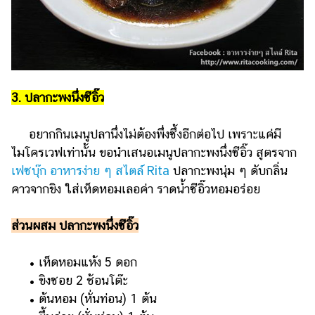
3. ปลากะพงนึ่งซีอิ๊ว
อยากกินเมนูปลานึ่งไม่ต้องพึ่งซึ้งอีกต่อไป เพราะแค่มี
ไมโครเวฟเท่านั้น ขอนำเสนอเมนูปลากะพงนึ่งซีอิ๊ว สูตรจาก
เฟซบุ๊ก อาหารง่าย ๆ สไตล์ Rita
ปลากะพงนุ่ม ๆ ดับกลิ่น
คาวจากขิง ใส่เห็ดหอมเลอค่า ราดน้ำซีอิ๊วหอมอร่อย
ส่วนผสม ปลากะพงนึ่งซีอิ๊ว
• เห็ดหอมแห้ง 5 ดอก
• ขิงซอย 2 ช้อนโต๊ะ
• ต้นหอม (หั่นท่อน) 1 ต้น