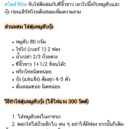
สไตล์ Rita
จับไข่ตีผสมกับซีอิ๊วขาว เอาไปนึ่งกับหมูสับและ
กุ้ง ก่อนเสิร์ฟโรยต้นหอมเพิ่มความงาม
ส่วนผสม ไข่ตุ๋นหมูสับกุ้ง
• หมูสับ 80 กรัม
• ไข่ไก่ (เบอร์ 1) 2 ฟอง
• น้ำเปล่า 2/3 ถ้วยตวง
• ซีอิ๊วขาว 1+1/2 ช้อนโต๊ะ
• พริกไทยนิดหน่อย
• กุ้ง (แช่แข็ง) ต้มสุก 4-5 ตัว
• ต้นหอมซอย นิดหน่อย
วิธีทำไข่ตุ๋นหมูสับกุ้ง (ใช้ไฟแรง 300 วัตต์)
1. ใส่หมูสับลงในภาชนะ
2. ตอกไข่ใส่ถ้วยอีกใบ คน ๆ อย่าให้มีฟอง จากนั้นก็เติม