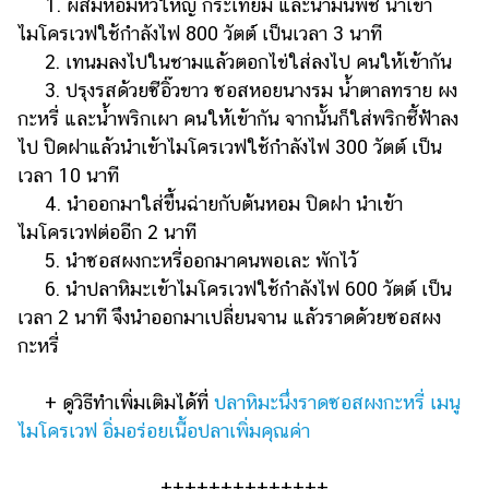
1. ผสมหอมหัวใหญ่ กระเทียม และน้ำมันพืช นำเข้า
ไมโครเวฟใช้กำลังไฟ 800 วัตต์ เป็นเวลา 3 นาที
2. เทนมลงไปในชามแล้วตอกไข่ใส่ลงไป คนให้เข้ากัน
3. ปรุงรสด้วยซีอิ๊วขาว ซอสหอยนางรม น้ำตาลทราย ผง
กะหรี่ และน้ำพริกเผา คนให้เข้ากัน จากนั้นก็ใส่พริกชี้ฟ้าลง
ไป ปิดฝาแล้วนำเข้าไมโครเวฟใช้กำลังไฟ 300 วัตต์ เป็น
เวลา 10 นาที
4. นำออกมาใส่ขึ้นฉ่ายกับต้นหอม ปิดฝา นำเข้า
ไมโครเวฟต่ออีก 2 นาที
5. นำซอสผงกะหรี่ออกมาคนพอเละ พักไว้
6. นำปลาหิมะเข้าไมโครเวฟใช้กำลังไฟ 600 วัตต์ เป็น
เวลา 2 นาที จึงนำออกมาเปลี่ยนจาน แล้วราดด้วยซอสผง
กะหรี่
+ ดูวิธีทำเพิ่มเติมได้ที่
ปลาหิมะนึ่งราดซอสผงกะหรี่ เมนู
ไมโครเวฟ อิ่มอร่อยเนื้อปลาเพิ่มคุณค่า
++++++++++++++