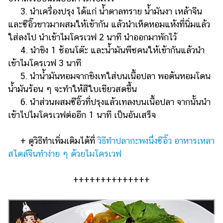
3. นำเครื่องปรุง ได้แก่ น้ำตาลทราย น้ำมันงา เหล้าจีน
และซีอิ๊วขาวมาผสมให้เข้ากัน แล้วนำเห็ดหอมแห้งที่นิ่มแล้ว
ใส่ลงไป นำเข้าไมโครเวฟ 2 นาที นำออกมาพักไว้
4. นำขิง 1 ช้อนโต๊ะ และน้ำมันพืชคนให้เข้ากันแล้วนำ
เข้าไมโครเวฟ 3 นาที
5. นำน้ำมันหอมจากขิงเทใส่บนเนื้อปลา พอต้นหอมโดน
น้ำมันร้อน ๆ จะทำให้สีใบเขียวสดขึ้น
6. นำส่วนผสมซีอิ๊วที่ปรุงแล้วเทลงบนเนื้อปลา จากนั้นนำ
เข้าไปไมโครเวฟต่ออีก 1 นาที เป็นอันเสร็จ
+ ดูวิธีทำเพิ่มเติมได้ที่
วิธีทำปลากะพงนึ่งซีอิ๊ว อาหารเหลา
สไตล์จีนทำง่าย ๆ ด้วยไมโครเวฟ
++++++++++++++