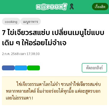
เรื่องฮิต
ข่าว-
cooking
เมนูอาหาร
ความ
7 ไข่เจียวรสแซ่บ เปลี่ยนเมนูไข่แบบ
รู้
เดิม ๆ ให้อร่อยไม่จำเจ
ข่าว
2 ก.ค. 2568 เวลา 17:38:30
ข่าว
บันเทิง
คัดลอกลิงก์
ตรวจ
หวย
ไข่เจียวธรรมดาโลกไม่จำ ชวนทำ
ไข่เจียว
รสแซ่บ
หลากหลายสไตล์ อิ่มง่ายอร่อยได้ทุกมื้อ แต่ละสูตรบอก
ผล
เลยไม่ธรรมดา !
บอล
สด