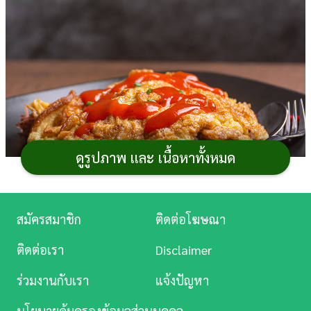
การ
เงิน
การ
ศึกษา
บันเทิง
ดูรูปภาพ และ เนื้อหาทั้งหมด
ดู
หนัง
Music
สมัครสมาชิก
ติดต่อโฆษณา
ไข่เจียว ภาษาอังกฤษ คือ Omelet
Station
ติดต่อเรา
Disclaimer
ใครเบื่อ
ไข่เจียว
แบบเดิม ๆ ลองจับไข่ไก่ที่บ้านมา
ละคร
แปลงร่างเป็น
เมนูไข่
เจียวแบบแซ่บ ๆ กันดีไหม ? วันนี้กระปุ
ร่วมงานกับเรา
แจ้งปัญหา
บันเทิง
กดอทคอมได้มัดรวม
สูตรอาหาร
เมนูไข่เจียวรสแซ่บ ไม่ว่าจะ
นโยบายคุ้มครองข้อมูลส่วนบุคคล