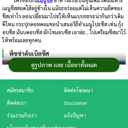
ใครชอบกิน
เมนูชีส
อาหารฝรั่งเป็นทุนเดิม โดยเฉพาะ
เมนูชีสสอดไส้อยู่ข้างใน แม้จะอร่อยแต่ไม่เห็นความยืดของ
การ
ชีสเท่าไร ลองเปลี่ยนมาโปะให้เห็นแบบจะจะน่ากินกว่าเดิม
เงิน
ดีไหม กระปุกดอทคอมขอนำเสนอวิธีทำเมนูโปะชีส เช่น กุ้ง
การ
อบชีส มันบดอบชีส ผักโขมอบชีส เอาล่ะ… ไปเตรียมชีสมาไว้
ศึกษา
ให้พร้อมเลยทุกคน
บันเทิง
พิซซ่าดับเบิลชีส
ดูรูปภาพ และ เนื้อหาทั้งหมด
ดู
หนัง
Music
สมัครสมาชิก
ติดต่อโฆษณา
Station
ติดต่อเรา
Disclaimer
ละคร
ร่วมงานกับเรา
แจ้งปัญหา
บันเทิง
นโยบายคุ้มครองข้อมูลส่วนบุคคล