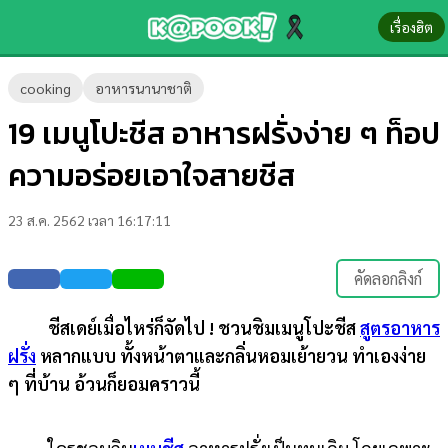
เรื่องฮิต
ข่าว-
cooking
อาหารนานาชาติ
ความ
19 เมนูโปะชีส อาหารฝรั่งง่าย ๆ ท็อป
รู้
ความอร่อยเอาใจสายชีส
ข่าว
23 ส.ค. 2562 เวลา 16:17:11
ข่าว
บันเทิง
คัดลอกลิงก์
ตรวจ
ชีสเดย์เมื่อไหร่ก็จัดไป ! ชวนชิมเมนูโปะชีส
สูตรอาหาร
หวย
ฝรั่ง
หลากแบบ ทั้งหน้าตาและกลิ่นหอมเย้ายวน ทำเองง่าย
ผล
ๆ ที่บ้าน อ้วนก็ยอมคราวนี้
บอล
สด