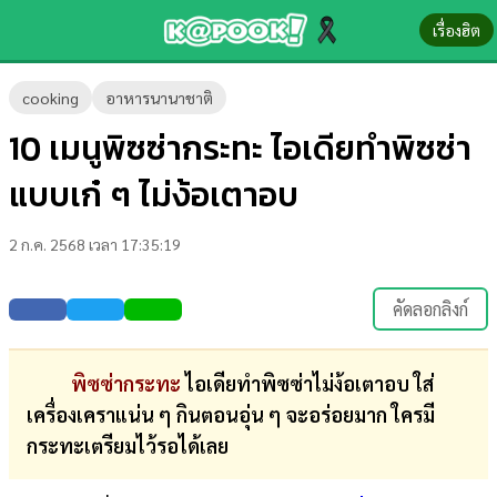
เรื่องฮิต
ข่าว-
cooking
อาหารนานาชาติ
ความ
10 เมนูพิซซ่ากระทะ ไอเดียทำพิซซ่า
รู้
แบบเก๋ ๆ ไม่ง้อเตาอบ
ข่าว
2 ก.ค. 2568 เวลา 17:35:19
ข่าว
บันเทิง
คัดลอกลิงก์
ตรวจ
หวย
พิซซ่ากระทะ
ไอเดียทำพิซซ่าไม่ง้อเตาอบ ใส่
เครื่องเคราแน่น ๆ กินตอนอุ่น ๆ จะอร่อยมาก ใครมี
ผล
กระทะเตรียมไว้รอได้เลย
บอล
สด