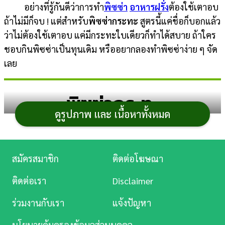
อย่างที่รู้กันดีว่าการทำ
พิซซ่า
อาหารฝรั่ง
ต้องใช้เตาอบ
การ
ถ้าไม่มีก็จบ ! แต่สำหรับ
พิซซ่ากระทะ
สูตรนี้แค่ชื่อก็บอกแล้ว
เงิน
ว่าไม่ต้องใช้เตาอบ แค่มีกระทะใบเดียวก็ทำได้สบาย ถ้าใคร
ชอบกินพิซซ่าเป็นทุนเดิม หรืออยากลองทำพิซซ่าง่าย ๆ จัด
การ
เลย
ศึกษา
บันเทิง
พิซซ่ากระทะ
ดูรูปภาพ และ เนื้อหาทั้งหมด
ดู
หนัง
1. พิซซ่าชีส
Music
สมัครสมาชิก
ติดต่อโฆษณา
Station
ติดต่อเรา
Disclaimer
ละคร
ร่วมงานกับเรา
แจ้งปัญหา
บันเทิง
นโยบายคุ้มครองข้อมูลส่วนบุคคล