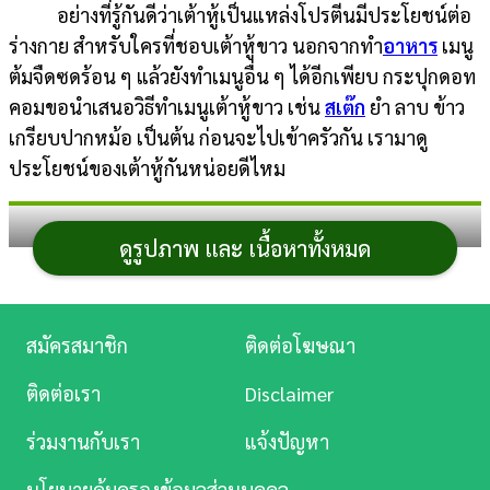
อย่างที่รู้กันดีว่าเต้าหู้เป็นแหล่งโปรตีนมีประโยชน์ต่อ
การ
ร่างกาย สำหรับใครที่ชอบเต้าหู้ขาว นอกจากทำ
อาหาร
เมนู
เงิน
ต้มจืดซดร้อน ๆ แล้วยังทำเมนูอื่น ๆ ได้อีกเพียบ กระปุกดอท
คอมขอนำเสนอวิธีทำเมนูเต้าหู้ขาว เช่น
สเต๊ก
ยำ ลาบ ข้าว
การ
เกรียบปากหม้อ เป็นต้น ก่อนจะไปเข้าครัวกัน เรามาดู
ศึกษา
ประโยชน์ของเต้าหู้กันหน่อยดีไหม
บันเทิง
ประโยชน์ของเต้าหู้
ดูรูปภาพ และ เนื้อหาทั้งหมด
ดู
หนัง
เป็นแหล่งโปรตีนที่สำคัญ โดยร้อยละ 7.4 เป็นโปรตีน
Music
สมัครสมาชิก
ติดต่อโฆษณา
จากถั่วเหลืองที่ร่างกายไม่สามารถสังเคราะห์เองได้ ซึ่ง
Station
สามารถช่วยลดระดับคอเลสเตอรอลในเลือดและเพิ่ม
ติดต่อเรา
Disclaimer
ละคร
ระดับไขมันดี
ร่วมงานกับเรา
แจ้งปัญหา
มีแร่ธาตุต่าง ๆ ที่สำคัญ เช่น แคลเซียม ฟอสฟอรัส และ
บันเทิง
เหล็ก นอกจากนี้ยังมีวิตามินบีอีกด้วย
นโยบายคุ้มครองข้อมูลส่วนบุคคล