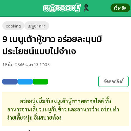
เรื่องฮิต
ข่าว-
cooking
เมนูอาหาร
ความ
9 เมนูเต้าหู้ขาว อร่อยละมุนมี
รู้
ประโยชน์แบบไม่จำเจ
ข่าว
19 มิ.ย. 2566 เวลา 13:17:35
ข่าว
บันเทิง
คัดลอกลิงก์
ตรวจ
หวย
อร่อยนุ่มนิ่มกับเมนูเต้าหู้ขาวหลากสไตล์ ทั้ง
อาหารจานเดียว เมนูกับข้าว และอาหารว่าง อร่อยทำ
ผล
ง่ายเคี้ยวนุ่ม อิ่มสบายท้อง
บอล
สด