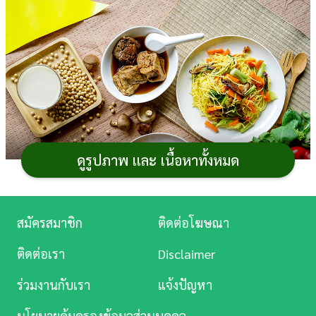
การ
เงิน
การ
ศึกษา
บันเทิง
ดูรูปภาพ และ เนื้อหาทั้งหมด
ดู
หนัง
Music
สมัครสมาชิก
ติดต่อโฆษณา
ใกล้เข้ามาแล้วสำหรับ
เทศกาลกินเจ
ประเพณีสำคัญ
Station
ของชาวไทยเชื้อสายจีน ที่จัดขึ้นในวันขึ้น 1 ค่ำ ถึงขึ้น 9 ค่ำ
ติดต่อเรา
Disclaimer
เดือน 9 ตามปฏิทินจีนของทุกปี เป็นช่วงเวลาที่เราจะละเว้น
ละคร
ร่วมงานกับเรา
แจ้งปัญหา
เนื้อสัตว์ เครื่องปรุงมีกลิ่นฉุน และถือศีล เพื่อชำระจิตใจให้
บันเทิง
บริสุทธิ์ แถมยังเป็นการปรับสมดุลให้ร่างกายไปในตัวด้วยนะ
นโยบายคุ้มครองข้อมูลส่วนบุคคล