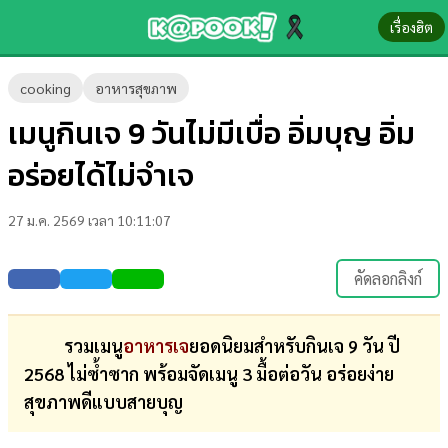
เรื่องฮิต
ข่าว-
cooking
อาหารสุขภาพ
ความ
เมนูกินเจ 9 วันไม่มีเบื่อ อิ่มบุญ อิ่ม
รู้
อร่อยได้ไม่จำเจ
ข่าว
27 ม.ค. 2569 เวลา 10:11:07
ข่าว
บันเทิง
คัดลอกลิงก์
ตรวจ
หวย
รวมเมนู
อาหารเจ
ยอดนิยมสำหรับกินเจ 9 วัน ปี
2568 ไม่ซ้ำซาก พร้อมจัดเมนู 3 มื้อต่อวัน อร่อยง่าย
ผล
สุขภาพดีแบบสายบุญ
บอล
สด