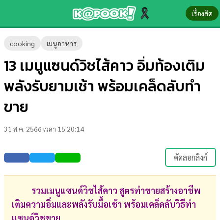
เรื่องฮิต
ข่าว-
cooking
เมนูอาหาร
ความ
13 เมนูแซนด์วิชไส้คาว อิ่มท้องเติม
รู้
พลังรับยามเช้า พร้อมเคล็ดลับทำ
ข่าว
ขาย
ข่าว
31 ส.ค. 2566 เวลา 15:20:14
บันเทิง
ตรวจ
คัดลอกลิงก์
หวย
ผล
รวมเมนูแซนด์วิชไส้คาว สูตรทำขายสร้างอาชีพ
บอล
เติมความอิ่มและพลังรับมื้อเช้า พร้อมเคล็ดลับวิธีทำ
สด
แซนด์วิชขาย