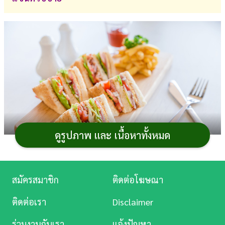
การ
เงิน
การ
ศึกษา
บันเทิง
ดู
หนัง
ดูรูปภาพ และ เนื้อหาทั้งหมด
Music
Station
สมัครสมาชิก
ติดต่อโฆษณา
ใครอยากขาย
แซนด์วิช
อาหารเช้า
ไม่ว่าจะขายที่ไหน
ละคร
ทั้งตลาดนัดหรือเดลิเวอรี่ก็ขายได้กำไรดี วันนี้เราขอแนะนำ
ติดต่อเรา
Disclaimer
เมนู
แซนด์วิชไส้คาว
เช่น
แซนวิช
รวมมิตร แซนด์วิชไข่
บันเทิง
ร่วมงานกับเรา
แจ้งปัญหา
เกาหลี แซนด์วิชหมูหย็องน้ำสลัด แซนด์วิชไข่ดาว เป็นต้น