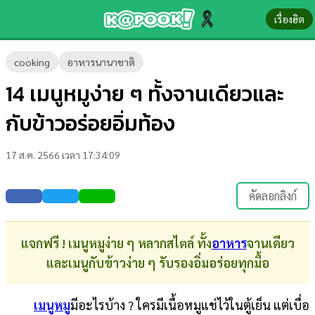
เรื่องฮิต
ข่าว-
cooking
อาหารนานาชาติ
ความ
14 เมนูหมูง่าย ๆ ทั้งจานเดียวและ
รู้
กับข้าวอร่อยอิ่มท้อง
ข่าว
17 ส.ค. 2566 เวลา 17:34:09
ข่าว
บันเทิง
คัดลอกลิงก์
ตรวจ
หวย
แจกฟรี ! เมนูหมูง่าย ๆ หลากสไตล์ ทั้ง
อาหาร
จานเดียว
และเมนูกับข้าวง่าย ๆ รับรองอิ่มอร่อยทุกมื้อ
ผล
บอล
เมนูหมู
มีอะไรบ้าง ? ใครมีเนื้อหมูแช่ไว้ในตู้เย็น แต่เบื่อ
สด