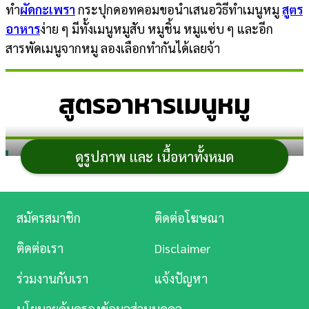
ทำ
ผัดกะเพรา
กระปุกดอทคอมขอนำเสนอวิธีทำเมนูหมู
สูตร
การ
อาหาร
ง่าย ๆ มีทั้งเมนูหมูสับ หมูชิ้น หมูแซ่บ ๆ และอีก
เงิน
สารพัดเมนูจากหมู ลองเลือกทำกันได้เลยจ้า
การ
สูตรอาหารเมนูหมู
ศึกษา
บันเทิง
ดูรูปภาพ และ เนื้อหาทั้งหมด
1. หมูก้อนทอดกระเทียมพริกไทย
ดู
หนัง
Music
สมัครสมาชิก
ติดต่อโฆษณา
Station
ติดต่อเรา
Disclaimer
ละคร
ร่วมงานกับเรา
แจ้งปัญหา
บันเทิง
นโยบายคุ้มครองข้อมูลส่วนบุคคล