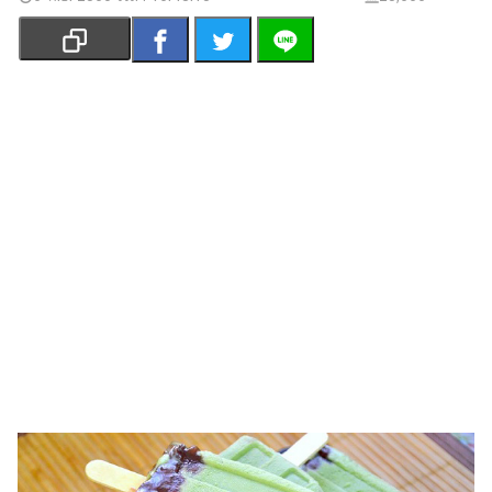
เงิน
การ
ศึกษา
บันเทิง
รูปภาพ
ดู
หนัง
Music
Station
ละคร
บันเทิง
เกาหลี
ไลฟ์