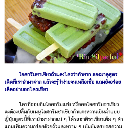
ไตล์
ดูด
วง
ผู้
หญิง
ผู้ชาย
สุขภาพ
ท่อง
ไอศกรีมชาเขียวถั่วแดงใครว่าทำยาก ลองมาดูสูตร
เที่ยว
เด็ดที่เรานำมาฝาก แล้วจะรู้ว่าง่ายจนเหลือเชื่อ แถมยังอร่อย
สูตร
เด็ดอย่าบอกใครเชียว
อาหาร
ง่ายๆ
ใครที่ชอบกินไอศกรีมแท่ง หรือคอไอศกรีมชาเขียว
คงต้องปลื้มกับเมนูไอศกรีมชาเขียวถั่วแดงหวานเย็นฉ่ำแบบ
ช้อป
ญี่ปุ่นสูตรนี้ที่เรานำมาฝากแน่ ๆ ได้รสชาติชาเขียวเต็ม ๆ คำ
ปิ้ง
แถมเพิ่มความอร่อยด้วยถั่วแดงหวาน ๆ เข้มข้นครบรสความ