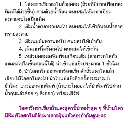
1. ใส่ผงชาเขียวลงในถ้วยผสม (ถ้วยที่มีปากเพื่อเทลง
แต่งงาน
พิมพ์ได้ง่ายขึ้น) ตามด้วยน้ำร้อน คนผสมให้ผงชาเขียว
แม่
ละลายจนไม่เป็นเม็ด
และ
2. เติมน้ำตาลทรายลงไป คนผสมให้เข้ากันจนน้ำตาล
เด็ก
ทรายละลาย
สัตว์
3. เติมนมข้นหวานลงไป คนผสมให้เข้ากัน
เลี้ยง
4. เติมเฮฟวี่ครีมลงไป คนผสมให้เข้ากัน
Infographic
5. เทส่วนผสมลงพิมพ์จนเกือบเต็ม (สามารถใส่ถั่ว
แดงลงไปในขั้นตอนนี้ได้) นำเข้าแช่แข็งประมาณ 1 ชั่วโมง
บริการ
6. นำไอศกรีมออกจากช่องแข็ง ตักถั่วแดงใส่แล้ว
เสียบไม้ไอศกรีมลงไป นำไปแช่แข็งอีกครั้งประมาณ 5
แอปฯ
ชั่วโมง แกะออกจากพิมพ์ (ถ้าแกะไม่ออกให้นำพิมพ์ไปผ่าน
กระปุก
น้ำอุ่นแล้วค่อย ๆ ดึงออก) พร้อมเสิร์ฟ
คอร์ส
ออนไลน์
ไอศกรีมชาเขียวถั่วแดงสูตรนี้น่าหม่ำสุด ๆ ที่บ้านใคร
มีพิมพ์ไอศกรีมก็จับมาเคาะฝุ่นแล้วลองทำกันดูนะคะ
เรียน
เลข