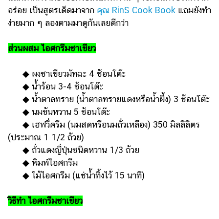
อร่อย เป็นสูตรเด็ดมาจาก
คุณ RinS Cook Book
แถมยังทำ
รถยนต์
ง่ายมาก ๆ ลองตามมาดูกันเลยดีกว่า
บ้าน
และ
ส่วนผสม ไอศกรีมชาเขียว
การ
ตกแต่ง
◆ ผงชาเขียวมัทฉะ 4 ช้อนโต๊ะ
มือ
◆ น้ำร้อน 3-4 ช้อนโต๊ะ
ถือ
◆ น้ำตาลทราย (น้ำตาลทรายแดงหรือน้ำผึ้ง) 3 ช้อนโต๊ะ
◆ นมข้นหวาน 5 ช้อนโต๊ะ
ราคา
ทอง
◆ เฮฟวี่ครีม (นมสดหรือนมถั่วเหลือง) 350 มิลลิลิตร
(ประมาณ 1 1/2 ถ้วย)
ราคา
◆ ถั่วแดงญี่ปุ่นชนิดหวาน 1/3 ถ้วย
น้ำมัน
◆ พิมพ์ไอศกรีม
วา
◆ ไม้ไอศกรีม (แช่น้ำทิ้งไว้ 15 นาที)
ไร
วิธีทำ ไอศกรีมชาเขียว
ตี้