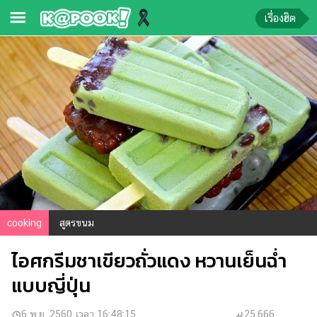
เรื่องฮิต
ข่าว-
ความ
รู้
ข่าว
ข่าว
บันเทิง
ตรวจ
หวย
cooking
สูตรขนม
ผล
ไอศกรีมชาเขียวถั่วแดง หวานเย็นฉ่ำ
บอล
สด
แบบญี่ปุ่น
การ
6 พ.ย. 2560 เวลา 16:48:15
25,666