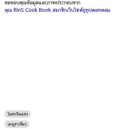
ออนไลน์
ขอขอบคุณข้อมูลและภาพประกอบจาก
คุณ RinS Cook Book สมาฃิกเว็บไซต์ยูทูปดอทคอม
ติดต่อ
โฆษณา
แจ้ง
ปัญหา
ร่วม
งาน
กับ
เรา
ไอศกรีมแท่ง
เมนูชาเขียว