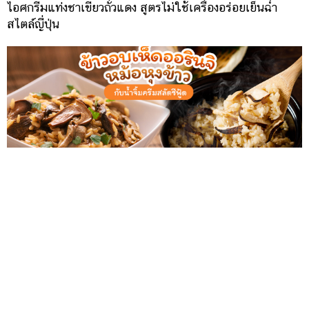
ไอศกรีมแท่งชาเขียวถั่วแดง สูตรไม่ใช้เครื่องอร่อยเย็นฉ่ำ
สไตล์ญี่ปุ่น
ข้าวอบเห็ดออรินจิ จากหม้อหุงข้าว หอมฉ่ำ ทำง่าย กินคู่ น้ำจิ้ม
ครีมสลัดซีฟู้ด สูตรแซ่บตัดเลี่ยน