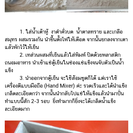
ออนไลน์
ติดต่อ
โฆษณา
แจ้ง
1. ใส่น้ำเต้าหู้ งาดำคั่วบด น้ำตาลทราย และเกลือ
ปัญหา
สมุทร ผสมรวมกัน นำขึ้นตั้งไฟให้เดือด จากนั้นยกลงจากเตา
แล้วพักไว้ให้เย็น
ร่วม
2. เทส่วนผสมที่เย็นแล้วใส่พิมพ์ ปิดด้วยพลาสติก
งาน
กับ
ถนอมอาหาร นำเข้าแช่ตู้เย็นในช่องแช่แข็งจนจับตัวเป็นน้ำ
เรา
แข็ง
3. นำออกจากตู้เย็น จะใช้ส้อมขูดก็ได้ แต่เราใช้
เครื่องตีแบบมือถือ (Hand Mixer) ค่ะ รวดเร็วและได้นำแข็ง
เกล็ดละเอียดกว่า จากนั้นนำกลับไปแช่ให้แข็งแล้วนำมาปั่น
ทำแบบนี้สัก 2-3 รอบ ยิ่งทำมากก็ยิ่งจะได้เกล็ดน้ำแข็ง
ละเอียดมาก