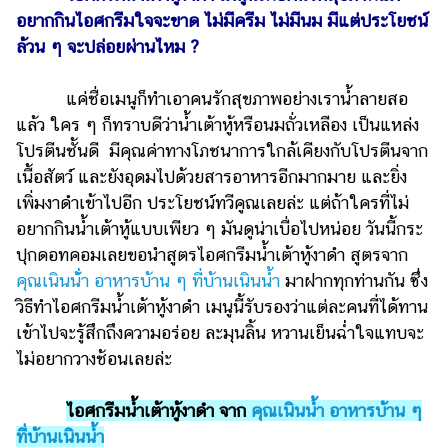
ไตล์
อยากกินไอศกรีมใจจะขาด ไม่มีครีม ไม่มีนม มีแต่ประโยชน์
ล้วน ๆ จะปล่อยผ่านไหม ?
ดูด
วง
แค่ชื่อเมนูก็ทำเอาคนรักสุขภาพอย่างเราน้ำลายสอ
ผู้
แล้ว ใคร ๆ ก็ทราบดีว่าน้ำเต้าหู้หรือนมถั่วเหลือง เป็นแหล่ง
หญิง
โปรตีนชั้นดี มีคุณค่าทางโภชนาการใกล้เคียงกับโปรตีนจาก
ผู้ชาย
เนื้อสัตว์ และยังอุดมไปด้วยสารอาหารอีกมากมาย และยิ่ง
เพิ่มงาดำเข้าไปอีก ประโยชน์ทวีคูณเลยล่ะ แต่ถ้าใครที่ไม่
สุขภาพ
อยากกินน้ำเต้าหู้แบบเพียว ๆ มันดูน่าเบื่อไปหน่อย วันนี้กระ
ท่อง
ปุกดอทคอมเลยขอนำสูตรไอศกรีมน้ำเต้าหู้งาดำ สูตรจาก
เที่ยว
คุณเนินน่้ำ อาหารบ้าน ๆ ที่บ้านเนินน้ำ
มาฝากทุกท่านกัน ซึ่ง
วิธีทำไอศกรีมน้ำเต้าหู้งาดำ เมนูนี้รับรองว่าแต่ละคนที่ได้ทาน
สูตร
อาหาร
เข้าไปจะรู้สึกถึงความอร่อย ละมุนลิ้น หวานเย็นฉ่ำใจแทบจะ
ง่ายๆ
ไม่อยากวางช้อนเลยล่ะ
ช้อป
ไอศกรีมน้ำเต้าหู้งาดำ จาก
คุณเนินน้ำ อาหารบ้าน ๆ
ปิ้ง
ที่บ้านเนินน้ำ