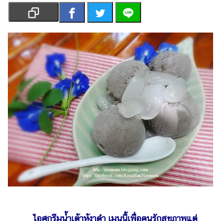
เงิน
การ
ศึกษา
บันเทิง
รูปภาพ
ดู
หนัง
Music
Station
ละคร
บันเทิง
เกาหลี
ไลฟ์
ไอศกรีมน้ำเต้าหู้งาดำ เมนูนี้เพื่อคนรักสุขภาพแต่