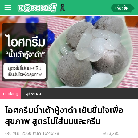
เรื่องฮิต
ข่าว-
ความ
รู้
ข่าว
ข่าว
บันเทิง
ตรวจ
cooking
สูตรขนม
หวย
ไอศกรีมน้ำเต้าหู้งาดำ เย็นชื่นใจเพื่อ
ผล
บอล
สุขภาพ สูตรไม่ใส่นมและครีม
สด
การ
6 พ.ย. 2560 เวลา 16:46:28
33,285