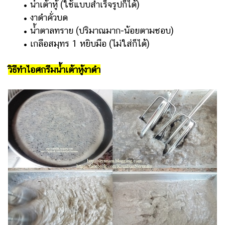
​​ ​​ ​​​​ ​​​​​​•​ ​น้ำเต้าหู้ (ใช้แบบสำเร็จรูปก็ได้)
แต่งงาน
​​ ​​ ​​​​ ​​​​​​•​ ​งาดำคั่วบด
แม่
​​ ​​ ​​​​ ​​​​​​•​ ​น้ำตาลทราย (ปริมาณมาก-น้อยตามชอบ)
และ
​​ ​​ ​​​​ ​​​​​​•​ ​เกลือสมุทร 1 หยิบมือ (ไม่ใส่ก็ได้)
เด็ก
สัตว์
วิธีทำไอศกรีมน้ำเต้าหู้งาดำ
เลี้ยง
Infographic
บริการ
แอปฯ
กระปุก
คอร์ส
ออนไลน์
เรียน
เลข