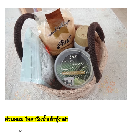
รถยนต์
บ้าน
และ
การ
ตกแต่ง
มือ
ถือ
ราคา
ทอง
ราคา
น้ำมัน
วา
ไร
ส่วนผสม ไอศกรีมน้ำเต้าหู้งาดำ
ตี้