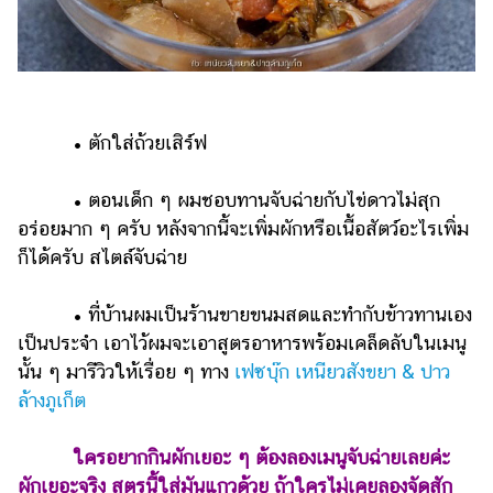
• ตักใส่ถ้วยเสิร์ฟ
• ตอนเด็ก ๆ ผมชอบทานจับฉ่ายกับไข่ดาวไม่สุก
อร่อยมาก ๆ ครับ หลังจากนี้จะเพิ่มผักหรือเนื้อสัตว์อะไรเพิ่ม
ก็ได้ครับ สไตล์จับฉ่าย
• ที่บ้านผมเป็นร้านขายขนมสดและทำกับข้าวทานเอง
เป็นประจำ เอาไว้ผมจะเอาสูตรอาหารพร้อมเคล็ดลับในเมนู
นั้น ๆ มารีวิวให้เรื่อย ๆ ทาง
เฟซบุ๊ก เหนียวสังขยา & ปาว
ล้างภูเก็ต
ใครอยากกินผักเยอะ ๆ ต้องลองเมนูจับฉ่ายเลยค่ะ
ผักเยอะจริง สูตรนี้ใส่มันแกวด้วย ถ้าใครไม่เคยลองจัดสัก