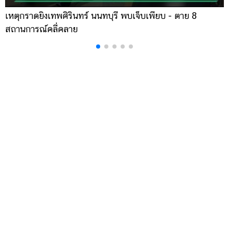
เหตุกราดยิงเทพศิรินทร์ นนทบุรี พบเจ็บเพียบ - ตาย 8
ส
สถานการณ์คลี่คลาย
ล
เรื่องที่คุณอาจสนใจ
หมูทำอะไรก็อร่อย 10 เมนูหมูเด็ด ครบทุกความอร่อย