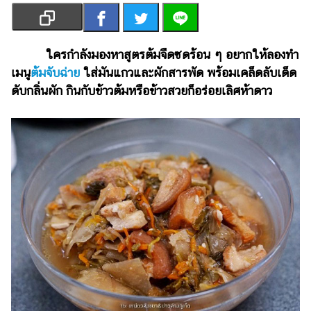
เงิน
การ
ศึกษา
ใครกำลังมองหาสูตรต้มจืดซดร้อน ๆ อยากให้ลองทำ
เมนู
ต้มจับฉ่าย
ใส่มันแกวและผักสารพัด พร้อมเคล็ดลับเด็ด
บันเทิง
ดับกลิ่นผัก กินกับข้าวต้มหรือข้าวสวยก็อร่อยเลิศห้าดาว
รูปภาพ
ดู
หนัง
Music
Station
ละคร
บันเทิง
เกาหลี
ไลฟ์