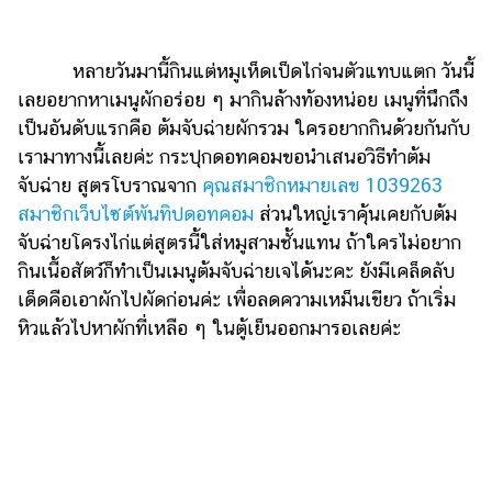
ไตล์
ดูด
หลายวันมานี้กินแต่หมูเห็ดเป็ดไก่จนตัวแทบแตก วันนี้
วง
เลยอยากหาเมนูผักอร่อย ๆ มากินล้างท้องหน่อย เมนูที่นึกถึง
ผู้
เป็นอันดับแรกคือ ต้มจับฉ่ายผักรวม ใครอยากกินด้วยกันกับ
หญิง
เรามาทางนี้เลยค่ะ กระปุกดอทคอมขอนำเสนอวิธีทำต้ม
จับฉ่าย สูตรโบราณจาก
คุณสมาชิกหมายเลข 1039263
ผู้ชาย
สมาชิกเว็บไซต์พันทิปดอทคอม
ส่วนใหญ่เราคุ้นเคยกับต้ม
สุขภาพ
จับฉ่ายโครงไก่แต่สูตรนี้ใส่หมูสามชั้นแทน ถ้าใครไม่อยาก
กินเนื้อสัตว์ก็ทำเป็นเมนูต้มจับฉ่ายเจได้นะคะ ยังมีเคล็ดลับ
ท่อง
เที่ยว
เด็ดคือเอาผักไปผัดก่อนค่ะ เพื่อลดความเหม็นเขียว ถ้าเริ่ม
หิวแล้วไปหาผักที่เหลือ ๆ ในตู้เย็นออกมารอเลยค่ะ
สูตร
อาหาร
ง่ายๆ
ช้อป
ปิ้ง