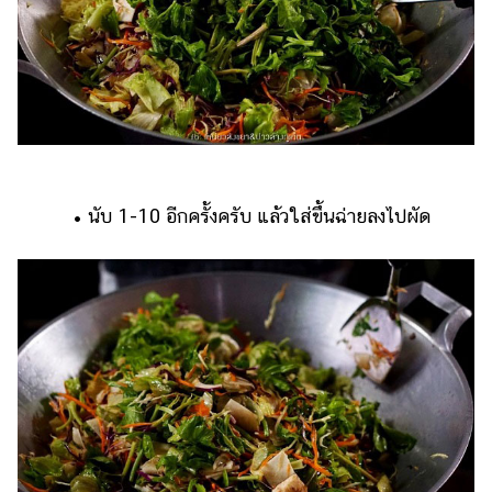
• นับ 1-10 อีกครั้งครับ แล้วใส่ขึ้นฉ่ายลงไปผัด