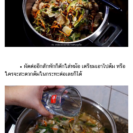
• ผัดต่ออีกสักพักก็ตักใส่หม้อ เตรียมเอาไปต้ม หรือ
ใครจะสะดวกต้มในกระทะต่อเลยก็ได้