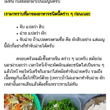
ไม่ทัน ก็เลยออกมาเป็นเมนูนี้ครับ
แต่งงาน
แม่
เรามาทราบที่มาของอาหารชนิดนี้คร่าว ๆ ก่อนเนอะ
และ
เด็ก
• จับ แปลว่า สิบ
• ฉ่าย แปลว่า ผัก
สัตว์
เลี้ยง
• จับฉ่าย ถ้าแปลตรงตามชื่อ คือ ผักสิบอย่าง แต่เมนู
นี้ผักกี่อย่างก็ทำจับฉ่ายได้ครับ
Infographic
ครอบครัวผมมีเชื้อสายจีน คร่าว ๆ นะครับ สมัยก่อ
บริการ
นอาม่าบอกว่า เวลาไหว้เจ้าจะผัดผักแต่ละชนิดใส่เป็นจาน ๆ
แอปฯ
แล้วไหว้ พอไหว้เสร็จก็เอามาใส่หม้อทำจับฉ่ายครับ รวมถึง
กระปุก
เนื้อหมูกับเนื้อไก่ที่ไหว้ด้วย (เพราะถ้าไม่เอามาทำจับฉ่าย ผัก
เหล่านั้นอาจเสียแล้วต้องทิ้งเพราะทานไม่ทัน
คอร์ส
ออนไลน์
เรียน
เลข