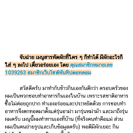
รถยนต์
บ้าน
และ
การ
ตกแต่ง
มือ
ถือ
จับฉ่าย เมนูสารพัดผักที่ใคร ๆ ก็ทำได้ มีผักอะไรก็
ใส่ ๆ ลงไป เดี๋ยวอร่อยเอง โดย
คุณสมาชิกหมายเลข
ราคา
1039263 สมาชิกเว็บไซต์พันทิปดอทคอม
ทอง
ราคา
สวัสดีครับ มาทำกับข้าวกินเองกันดีกว่า ครอบครัวของ
น้ำมัน
ผมเป็นพวกชอบทำอาหารกินเองในบ้าน เพราะรสชาติอาหาร
ซื้อไม่ค่อยถูกปาก ทำเองอร่อยและประหยัดด้วย การชอบทำ
วา
อาหารจึงตกทอดมาตั้งแต่รุ่นอาม่า มารุ่นหม่าม๊า และมาถึงรุ่น
ไร
ผมครับ เมนูนี้ผมทำทานเองที่บ้าน (ที่จริงคนทำคือแม่ ส่วน
ตี้
ผมเป็นคนถ่ายรูปและเก็บข้อมูลครับ) พอดีมีผักเยอะ กิน