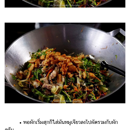
• พอผักเริ่มสุกก็ใส่มันหมูเจียวลงไปผัดรวมกับผัก
ครับ