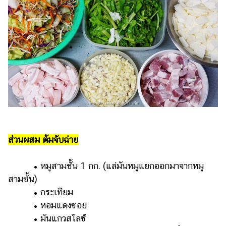
ออนไลน์
ติดต่อ
โฆษณา
แจ้ง
ปัญหา
ร่วม
งาน
กับ
เรา
ส่วนผสม ต้มจับฉ่าย
• หมูสามชั้น 1 กก. (แล่มันหมูแยกออกมาจากหมู
สามชั้น)
• กระเทียม
• หอมแดงซอย
• มันแกวสไลซ์