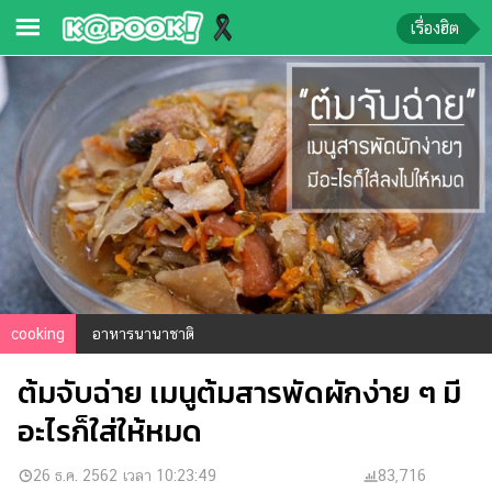
เรื่องฮิต
ข่าว-
ความ
รู้
ข่าว
ข่าว
บันเทิง
ตรวจ
cooking
อาหารนานาชาติ
หวย
ต้มจับฉ่าย เมนูต้มสารพัดผักง่าย ๆ มี
ผล
บอล
อะไรก็ใส่ให้หมด
สด
การ
26 ธ.ค. 2562 เวลา 10:23:49
83,716