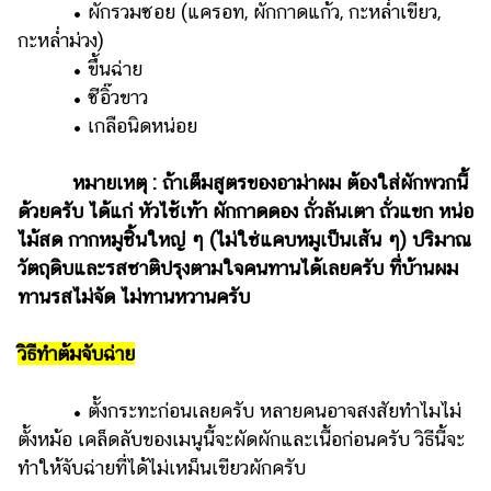
• ผักรวมซอย (แครอท, ผักกาดแก้ว, กะหล่ำเขียว,
กะหล่ำม่วง)
• ขึ้นฉ่าย
• ซีอิ๊วขาว
• เกลือนิดหน่อย
หมายเหตุ : ถ้าเต็มสูตรของอาม่าผม ต้องใส่ผักพวกนี้
ด้วยครับ ได้แก่ หัวไช้เท้า ผักกาดดอง ถั่วลันเตา ถั่วแขก หน่อ
ไม้สด กากหมูชิ้นใหญ่ ๆ (ไม่ใช่แคบหมูเป็นเส้น ๆ) ปริมาณ
วัตถุดิบและรสชาติปรุงตามใจคนทานได้เลยครับ ที่บ้านผม
ทานรสไม่จัด ไม่ทานหวานครับ
วิธีทำต้มจับฉ่าย
• ตั้งกระทะก่อนเลยครับ หลายคนอาจสงสัยทำไมไม่
ตั้งหม้อ เคล็ดลับของเมนูนี้จะผัดผักและเนื้อก่อนครับ วิธีนี้จะ
ทำให้จับฉ่ายที่ได้ไม่เหม็นเขียวผักครับ