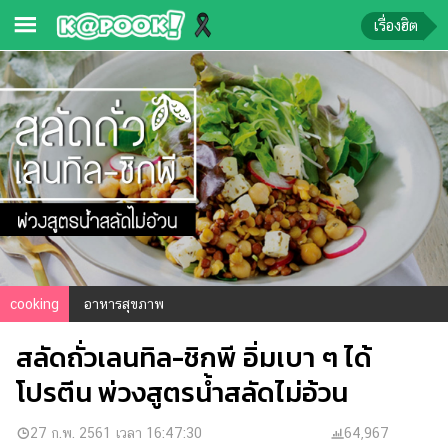
เรื่องฮิต
ข่าว-
ความ
รู้
ข่าว
ข่าว
บันเทิง
ตรวจ
cooking
อาหารสุขภาพ
หวย
สลัดถั่วเลนทิล-ชิกพี อิ่มเบา ๆ ได้
ผล
บอล
โปรตีน พ่วงสูตรน้ำสลัดไม่อ้วน
สด
การ
27 ก.พ. 2561 เวลา 16:47:30
64,967