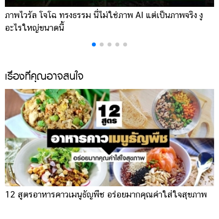
ภาพไวรัล โจโฉ ทรงธรรม นี่ไม่ใช่ภาพ AI แต่เป็นภาพจริง งู
ก
อะไรใหญ่ขนาดนี้
โ
เรื่องที่คุณอาจสนใจ
12 สูตรอาหารคาวเมนูธัญพืช อร่อยมากคุณค่าใส่ใจสุขภาพ