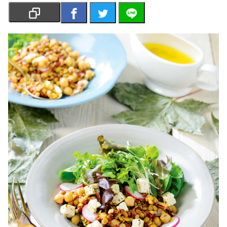
เงิน
การ
ศึกษา
บันเทิง
รูปภาพ
ดู
หนัง
Music
Station
ละคร
บันเทิง
เกาหลี
ไลฟ์