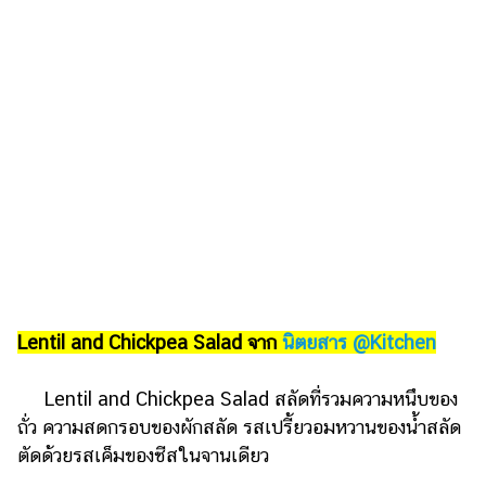
รถยนต์
บ้าน
และ
การ
ตกแต่ง
มือ
ถือ
ราคา
ทอง
ราคา
น้ำมัน
Lentil and Chickpea Salad จาก
นิตยสาร @Kitchen
วา
Lentil and Chickpea Salad สลัดที่รวมความหนึบของ
ไร
ถั่ว ความสดกรอบของผักสลัด รสเปรี้ยวอมหวานของน้ำสลัด
ตี้
ตัดด้วยรสเค็มของชีสในจานเดียว