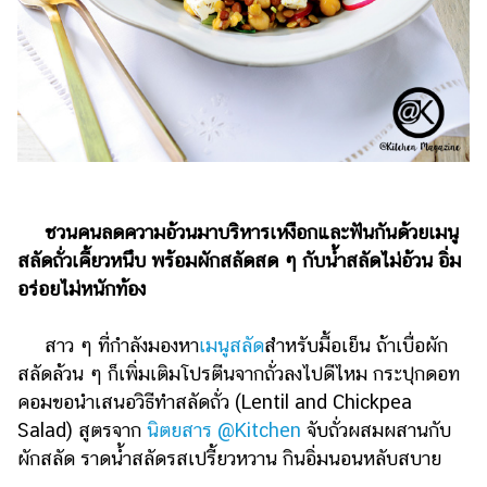
ไตล์
ดูด
วง
ผู้
หญิง
ผู้ชาย
สุขภาพ
ชวนคนลดความอ้วนมาบริหารเหงือกและฟันกันด้วยเมนู
สลัดถั่วเคี้ยวหนึบ พร้อมผักสลัดสด ๆ กับน้ำสลัดไม่อ้วน อิ่ม
ท่อง
อร่อยไม่หนักท้อง
เที่ยว
สูตร
สาว ๆ ที่กำลังมองหา
เมนูสลัด
สำหรับมื้อเย็น ถ้าเบื่อผัก
อาหาร
สลัดล้วน ๆ ก็เพิ่มเติมโปรตีนจากถั่วลงไปดีไหม กระปุกดอท
ง่ายๆ
คอมขอนำเสนอวิธีทำสลัดถั่ว (Lentil and Chickpea
Salad) สูตรจาก
นิตยสาร @Kitchen
จับถั่วผสมผสานกับ
ช้อป
ผักสลัด ราดน้ำสลัดรสเปรี้ยวหวาน กินอิ่มนอนหลับสบาย
ปิ้ง