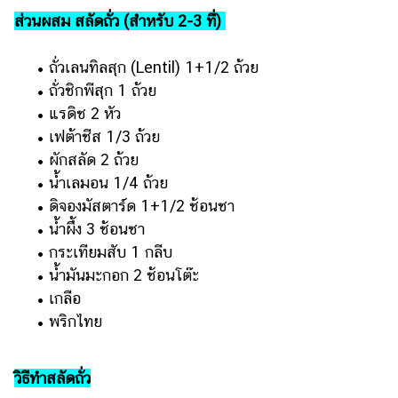
แต่งงาน
ส่วนผสม สลัดถั่ว (สำหรับ 2-3 ที่)
แม่
• ถั่วเลนทิลสุก (Lentil) 1+1/2 ถ้วย
และ
เด็ก
• ถั่วชิกพีสุก 1 ถ้วย
• แรดิช 2 หัว
สัตว์
• เฟต้าชีส 1/3 ถ้วย
เลี้ยง
• ผักสลัด 2 ถ้วย
Infographic
• น้ำเลมอน 1/4 ถ้วย
• ดิจองมัสตาร์ด 1+1/2 ช้อนชา
บริการ
• น้ำผึ้ง 3 ช้อนชา
• กระเทียมสับ 1 กลีบ
แอปฯ
• น้ำมันมะกอก 2 ช้อนโต๊ะ
กระปุก
• เกลือ
คอร์ส
• พริกไทย
ออนไลน์
เรียน
วิธีทำสลัดถั่ว
เลข