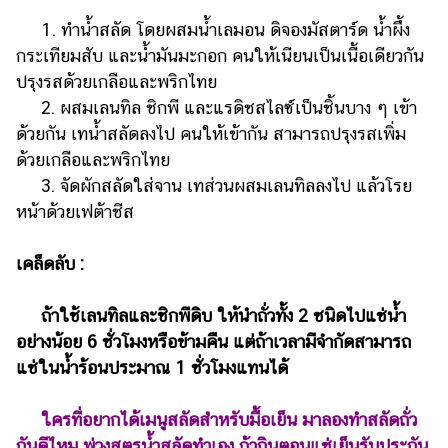
ออนไลน์
1. ทำน้ำสลัด โดยผสมน้ำเลมอน ดิจองมัสตาร์ด น้ำผึ้ง
ติดต่อ
กระเทียมสับ และน้ำมันมะกอก คนให้เนียนเป็นเนื้อเดียวกัน
โฆษณา
ปรุงรสด้วยเกลือและพริกไทย
แจ้ง
2. ผสมเลนทิล ชิกพี และแรดิชสไลซ์เป็นชิ้นบาง ๆ เข้า
ปัญหา
ด้วยกัน เทน้ำสลัดลงไป คนให้เข้ากัน สามารถปรุงรสเพิ่ม
ด้วยเกลือและพริกไทย
ร่วม
3. จัดผักสลัดใส่จาน เทส่วนผสมเลนทิลลงไป แล้วโรย
งาน
กับ
หน้าด้วยเฟต้าชีส
เรา
เคล็ดลับ :
ถ้าใช้เลนทิลและชิกพีดิบ ให้นำถั่วทั้ง 2 ชนิดไปแช่น้ำ
อย่างน้อย 6 ชั่วโมงหรือข้ามคืน แต่ถ้าเวลามีจำกัดสามารถ
แช่ในน้ำร้อนประมาณ 1 ชั่วโมงแทนได้
ใครที่อยากได้เมนูสลัดสำหรับมื้อเย็น มาลองทำสลัดถั่ว
กันดีไหม พ่วงสูตรน้ำสลัดทำเอง ถ้ากินตอนแช่เย็นรับประกัน