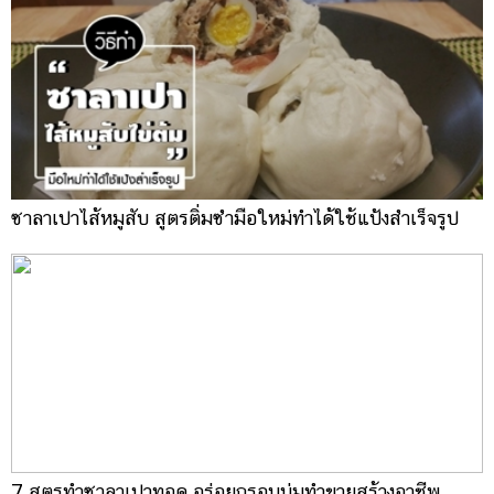
ซาลาเปาไส้หมูสับ สูตรติ่มซำมือใหม่ทำได้ใช้แป้งสำเร็จรูป
7 สูตรทำซาลาเปาทอด อร่อยกรอบนุ่มทำขายสร้างอาชีพ