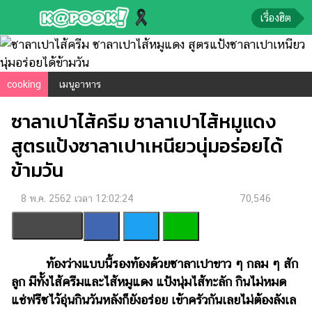
เรื่องฮิต
ข่าว-
ความ
cooking
เมนูอาหาร
รู้
ซาลาเปาไส้ครีม ซาลาเปาไส้หมูแดง
ข่าว
สูตรแป้งซาลาเปาเหนียวนุ่มอร่อยได้
ข่าว
ข้ามวัน
บันเทิง
8 พ.ค. 2562 เวลา 12:02:24
70,546
ตรวจ
หวย
ผล
บอล
ท้องว่างแบบนี้รองท้องด้วยซาลาเปาขาว ๆ กลม ๆ สัก
สด
ลูก มีทั้งไส้ครีมและไส้หมูแดง แป้งนุ่มไส้ทะลัก กินไม่หมด
แช่ฟรีซไว้อุ่นกินวันหลังก็ยังอร่อย เข้าครัวกันเลยไม่ต้องลังเล
การ