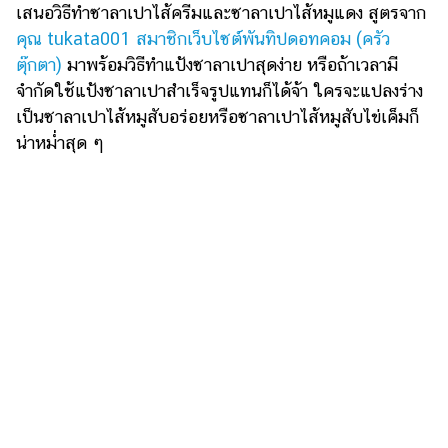
ไตล์
เสนอวิธีทำซาลาเปาไส้ครีมและซาลาเปาไส้หมูแดง สูตรจาก
คุณ tukata001 สมาชิกเว็บไซต์พันทิปดอทคอม (ครัว
ดูด
ตุ๊กตา)
มาพร้อมวิธีทำแป้งซาลาเปาสุดง่าย หรือถ้าเวลามี
วง
จำกัดใช้แป้งซาลาเปาสําเร็จรูปแทนก็ได้จ้า ใครจะแปลงร่าง
ผู้
เป็นซาลาเปาไส้หมูสับอร่อยหรือซาลาเปาไส้หมูสับไข่เค็มก็
หญิง
น่าหม่ำสุด ๆ
ผู้ชาย
สุขภาพ
ท่อง
เที่ยว
สูตร
อาหาร
ง่ายๆ
ช้อป
ปิ้ง