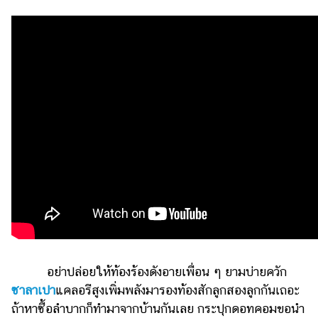
เงิน
การ
ศึกษา
บันเทิง
รูปภาพ
ดู
หนัง
Music
Station
ละคร
บันเทิง
เกาหลี
อย่าปล่อยให้ท้องร้องดังอายเพื่อน ๆ ยามบ่ายควัก
ซาลาเปา
แคลอรีสูงเพิ่มพลังมารองท้องสักลูกสองลูกกันเถอะ
ไลฟ์
ถ้าหาซื้อลำบากก็ทำมาจากบ้านกันเลย กระปุกดอทคอมขอนำ