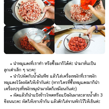
• นำหมูแดงที่เราทำ หรือซื้อมาก็ได้ค่ะ นำมาหั่นเป็น
ลูกเต๋าเล็ก ๆ นะคะ
• นำไปผัดกับน้ำมันพืช แล้วใส่เครื่องหมักที่เราหมัก
หมูแดงไว้ลงผัดให้เข้ากันค่ะ (หากใครที่ซื้อหมูแดงมาก็นำ
เครื่องปรุงที่หมักหมูนำมาผัดก็เหมือนกันค่ะ)
• ผัดแล้วก็นำแป้งข้าวโพดหรือแป้งมันมาละลายน้ำสัก 3
ช้อนนะคะ ผัดให้เขาเข้ากัน แล้วตักใส่จานพักไว้ให้เย็นค่ะ