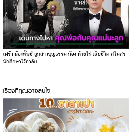
เศร้า น้องพั้นช์ ลูกสาวบุญธรรม ก้อง ห้วยไร่ เสียชีวิต สโมสร
เ
นักศึกษาไว้อาลัย
ป
เรื่องที่คุณอาจสนใจ