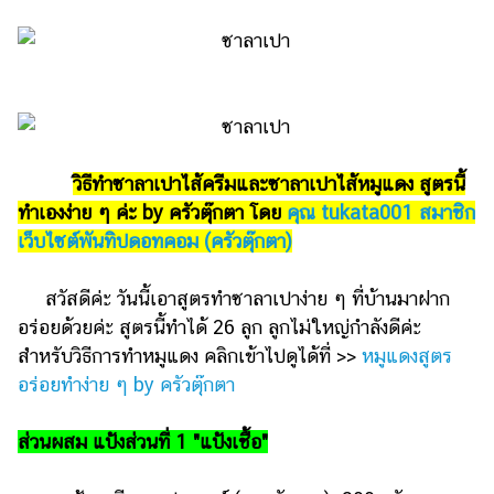
รถยนต์
บ้าน
และ
การ
ตกแต่ง
วิธีทำซาลาเปาไส้ครีมและซาลาเปาไส้หมูแดง สูตรนี้
มือ
ทำเองง่าย ๆ ค่ะ by ครัวตุ๊กตา โดย
ถือ
คุณ tukata001 สมาชิก
เว็บไซต์พันทิปดอทคอม (ครัวตุ๊กตา)
ราคา
ทอง
สวัสดีค่ะ วันนี้เอาสูตรทำซาลาเปาง่าย ๆ ที่บ้านมาฝาก
ราคา
อร่อยด้วยค่ะ สูตรนี้ทำได้ 26 ลูก ลูกไม่ใหญ่กำลังดีค่ะ
น้ำมัน
สำหรับวิธีการทำหมูแดง คลิกเข้าไปดูได้ที่ >>
หมูแดงสูตร
อร่อยทำง่าย ๆ by ครัวตุ๊กตา
วา
ไร
ส่วนผสม แป้งส่วนที่ 1 "แป้งเชื้อ"
ตี้