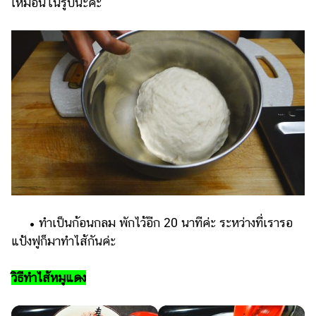
เหมือนในรูปนะคะ
• ทำเป็นก้อนกลม พักไว้อีก 20 นาทีค่ะ ระหว่างที่เรารอ
แป้งฟูก็มาทำไส้กันค่ะ
วิธีทำไส้หมูแดง