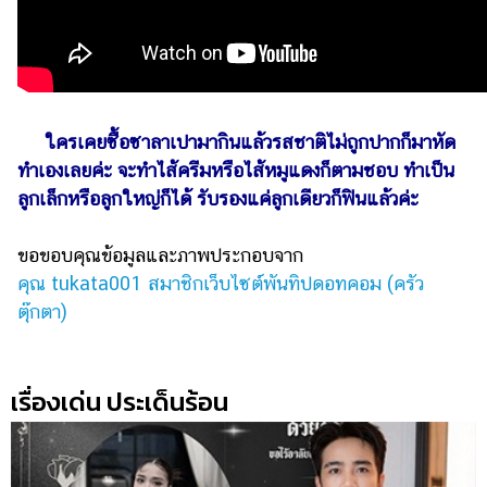
ใครเคยซื้อซาลาเปามากินแล้วรสชาติไม่ถูกปากก็มาหัด
ทำเองเลยค่ะ จะทำไส้ครีมหรือไส้หมูแดงก็ตามชอบ ทำเป็น
ลูกเล็กหรือลูกใหญ่ก็ได้ รับรองแค่ลูกเดียวก็ฟินแล้วค่ะ
ขอขอบคุณข้อมูลและภาพประกอบจาก
คุณ tukata001 สมาชิกเว็บไซต์พันทิปดอทคอม (ครัว
ตุ๊กตา)
เรื่องเด่น ประเด็นร้อน