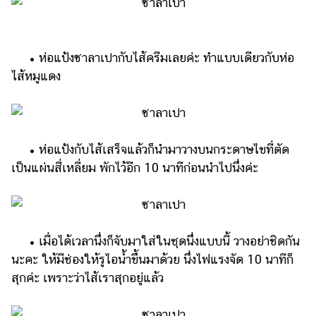
• ห่อแป้งซาลาเปากับไส้ครีมเลยค่ะ ทำแบบเดียวกับห่อ
ไส้หมูแดง
• ห่อแป้งกับไส้เสร็จแล้วก็นำมาวางบนกระดาษไขที่ตัด
เป็นแผ่นสี่เหลี่ยม พักไว้อีก 10 นาทีก่อนนำไปนึ่งค่ะ
• เมื่อได้เวลานึ่งก็จับมาใส่ในชุดนึ่งแบบนี้ วางอย่าชิดกัน
นะคะ ให้มีช่องให้รูไอน้ำขึ้นมาด้วย นึ่งไฟแรงจัด 10 นาทีก็
สุกค่ะ เพราะว่าไส้เราสุกอยู่แล้ว