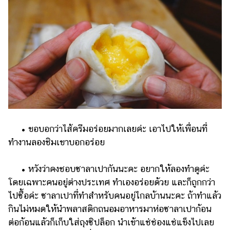
• ขอบอกว่าไส้ครีมอร่อยมากเลยค่ะ เอาไปให้เพื่อนที่
ทำงานลองชิมเขาบอกอร่อย
• หวังว่าคงชอบซาลาเปากันนะคะ อยากให้ลองทำดูค่ะ
โดยเฉพาะคนอยู่ต่างประเทศ ทำเองอร่อยด้วย และก็ถูกกว่า
ไปซื้อค่ะ ซาลาเปาที่ทำสำหรับคนอยู่ไกลบ้านนะคะ ถ้าทำแล้ว
กินไม่หมดให้นำพลาสติกถนอมอาหารมาห่อซาลาเปาก้อน
ต่อก้อนแล้วก็เก็บใส่ถุงซิปล็อก นำเข้าแช่ช่องแช่แข็งไปเลย