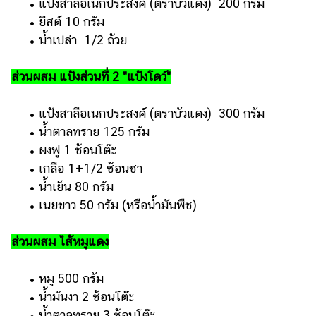
• แป้งสาลีอเนกประสงค์ (ตราบัวแดง) 200 กรัม
แต่งงาน
• ยีสต์ 10 กรัม
แม่
• น้ำเปล่า 1/2 ถ้วย
และ
เด็ก
ส่วนผสม แป้งส่วนที่ 2 "แป้งโดว์"
สัตว์
เลี้ยง
• แป้งสาลีอเนกประสงค์ (ตราบัวแดง) 300 กรัม
• น้ำตาลทราย 125 กรัม
Infographic
• ผงฟู 1 ช้อนโต๊ะ
• เกลือ 1+1/2 ช้อนชา
บริการ
• น้ำเย็น 80 กรัม
• เนยขาว 50 กรัม (หรือน้ำมันพืช)
แอปฯ
กระปุก
ส่วนผสม ไส้หมูแดง
คอร์ส
ออนไลน์
• หมู 500 กรัม
เรียน
• น้ำมันงา 2 ช้อนโต๊ะ
เลข
• น้ำตาลทราย 3 ช้อนโต๊ะ