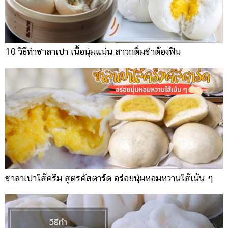
10 วิธีทำซาลาเปา เนื้อนุ่มแน่น สาวกติ่มซำต้องฟิน
ซาลาเปาไส้ครีม สูตรคัสตาร์ด อร่อยนุ่มหอมหวานไส้เน้น ๆ