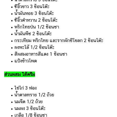
ออนไลน์
• ซีอิ๊วขาว 3 ช้อนโต๊ะ
ติดต่อ
• น้ำมันหอย 3 ช้อนโต๊ะ
โฆษณา
• ซีอิ๊วดำหวาน 2 ช้อนโต๊ะ
• พริกไทยป่น 1/2 ช้อนชา
แจ้ง
ปัญหา
• น้ำมันพืช 2 ช้อนโต๊ะ
• กระเทียม พริกไทย และรากผักชีโขลก 2 ช้อนโต๊ะ
ร่วม
• ผงพะโล้ 1/2 ช้อนโต๊ะ
งาน
• สีผสมอาหารสีแดง 1 ช้อนชา
กับ
เรา
• แป้งข้าวโพด
ส่วนผสม ไส้ครีม
• ไข่ไก่ 3 ฟอง
• น้ำตาลทราย 1/2 ถ้วย
• นมจืด 1/2 ถ้วย
• นมผง 3 ช้อนโต๊ะ
• เกลือ 1/8 ช้อนชา