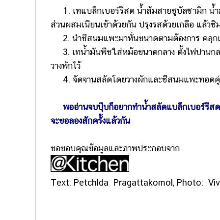
1. เทแบล็กเบอร์รีสด น้ำส้มสายชูบัลซามิก น้ำม
ส่วนผสมเนียนเข้าด้วยกัน ปรุงรสด้วยเกลือ แล้ว
2. นำชีสนมแพะมาหั่นขนาดตามต้องการ คลุกแป้งสา
3. เทน้ำมันพืชใส่หม้อขนาดกลาง ตั้งไฟปานกล
วางพักไว้
4. จัดจานสลัดโดยวางผักและชีสนมแพะทอดคู่กั
พออ่านจบปุ๊บก็อยากทำน้ำสลัดแบล็กเบอร์รีสดเล
จะขอลองสักครั้งแล้วกัน
ขอขอบคุณข้อมูลและภาพประกอบจาก
Text: Petchlda Pragattakomol, Photo: Vi