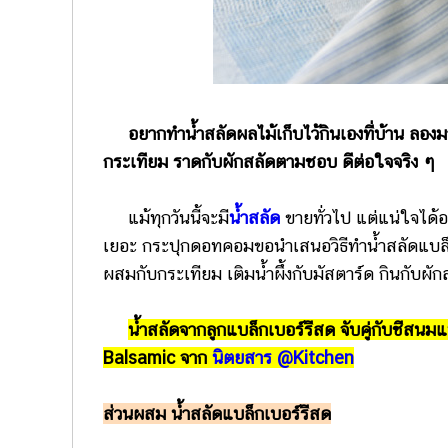
อยากทำน้ำสลัดผลไม้เก็บไว้กินเองที่บ้าน ลองม
กระเทียม ราดกับผักสลัดตามชอบ ดีต่อใจจริง ๆ
แม้ทุกวันนี้จะมี
น้ำสลัด
ขายทั่วไป แต่แน่ใจได้
เยอะ กระปุกดอทคอมขอนำเสนอวิธีทำน้ำสลัดแบล็
ผสมกับกระเทียม เติมน้ำผึ้งกับมัสตาร์ด กินกับ
น้ำสลัดจากลูกแบล็กเบอร์รีสด จับคู่กับชี
Balsamic จาก
นิตยสาร @Kitchen
ส่วนผสม น้ำสลัดแบล็กเบอร์รีสด