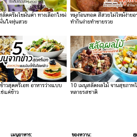
สลัดครีมไขมันต่ำ ทางเลือกใหม่
หมูก้อนทอด สีสวยไม่ไหม้ง่ายอร
มั่นใจหุ่นสวย
ทำกินง่ายทำขายรวย
ข้าวสุดครีเอท อาหารว่างแบบ
10 เมนูสลัดผลไม้ จานสุขภาพไ
่ใช่แค่ข้าว
หลายรสชาติ
เมนูอาหาร:
ของหวาน:
สู