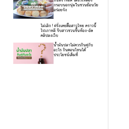
กรอบนอกนุ่มในชวนย้อนวัย
อร่อยจัง
ไม่เลิก ! ฝรั่งเคยตื๊อสาวไทย คราวนี้
ไปเกาหลี จีบสาวชวนขึ้นห้อง-อัด
คลิปลงเว็บ
น้ำมันปลาไม่ควรกินคู่กับ
อะไร กินตอนไหนได้
ประโยชน์เต็มที่