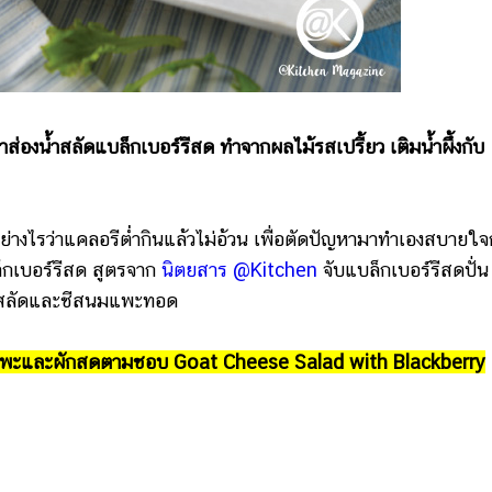
าส่องน้ำสลัดแบล็กเบอร์รีสด ทำจากผลไม้รสเปรี้ยว เติมน้ำผึ้งกับ
อย่างไรว่าแคลอรีต่ำกินแล้วไม่อ้วน เพื่อตัดปัญหามาทำเองสบายใจ
กเบอร์รีสด สูตรจาก
นิตยสาร @Kitchen
จับแบล็กเบอร์รีสดปั่น
ผักสลัดและชีสนมแพะทอด
สนมแพะและผักสดตามชอบ Goat Cheese Salad with Blackberry