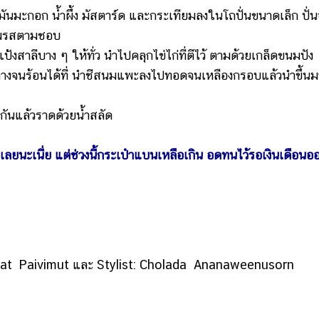
ันมะกอก น้ำผึ้ง มัสตาร์ด และกระเทียมลงในโถปั่นขนาดเล็ก ปั่
ชิมรสตามชอบ
ลีบาง ๆ ให้ทั่ว นำไปคลุกไข่ไก่ที่ตีไว้ ตามด้วยเกล็ดขนมปัง
างจนร้อนได้ที่ นำชีสนมแพะลงไปทอดจนเหลืองกรอบแล้วนำขึ้นม
นแล้วราดด้วยน้ำสลัด
ยนะเนี่ย แต่ช่วงนี้กระเป๋าแบนเหลือเกิน อดทนไว้รอเงินเดือนอ
vat Paivimut และ Stylist: Cholada Ananaweenusorn