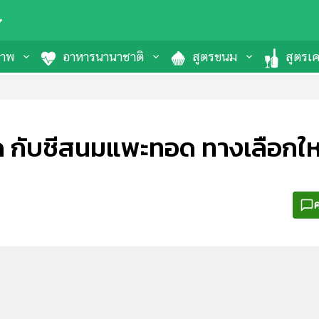
ภาพ
อาหารนานาชาติ
สูตรขนม
สูตรเคร
สด กับชีสนมแพะทอด ทางเลือกให
ค