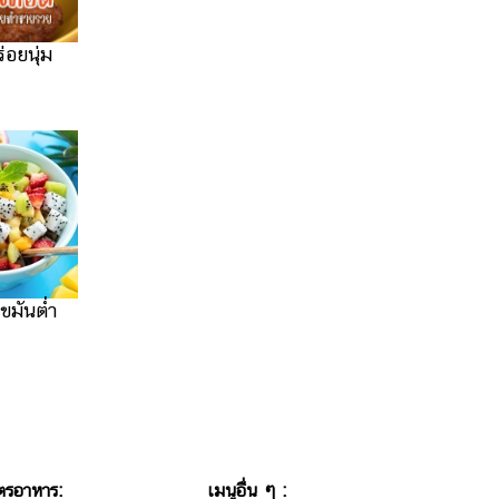
่อยนุ่ม
ขมันต่ำ
ตรอาหาร:
เมนูอื่น ๆ :