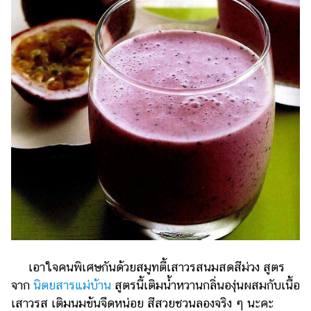
เอาใจคนพิเศษกันด้วยสมูทตี้เสาวรสนมสดสีม่วง สูตร
จาก
นิตยสารแม่บ้าน
สูตรนี้เติมน้ำหวานกลิ่นองุ่นผสมกับเนื้อ
เสาวรส เติมนมข้นจืดหน่อย สีสวยชวนลองจริง ๆ นะคะ