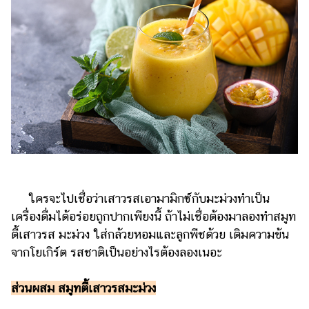
ออนไลน์
ติดต่อ
โฆษณา
แจ้ง
ปัญหา
ร่วม
งาน
กับ
เรา
ใครจะไปเชื่อว่าเสาวรสเอามามิกซ์กับมะม่วงทำเป็น
เครื่องดื่มได้อร่อยถูกปากเพียงนี้ ถ้าไม่เชื่อต้องมาลองทำสมูท
ตี้เสาวรส มะม่วง ใส่กล้วยหอมและลูกพีชด้วย เติมความข้น
จากโยเกิร์ต รสชาติเป็นอย่างไรต้องลองเนอะ
ส่วนผสม สมูทตี้เสาวรสมะม่วง