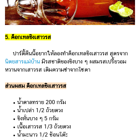
5. ค็อกเทลขิงเสาวรส
ปาร์ตี้คืนนี้อยากให้ลองทำค็อกเทลขิงเสาวรส สูตรจาก
นิตยสารแม่บ้าน
มีรสชาติของขิงบาง ๆ ผสมรสเปรี้ยวอม
หวานจากเสาวรส เติมความซ่าจากโซดา
ส่วนผสม ค็อกเทลขิงเสาวรส
• น้ำตาลทราย 200 กรัม
• น้ำเปล่า 1/2 ถ้วยตวง
• ขิงหั่นบาง ๆ 5 กรัม
• เนื้อเสาวรส 1/3 ถ้วยตวง
• น้ำมะนาว 1/2 ช้อนโต๊ะ