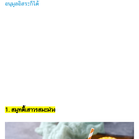
อนุมูลอิสระก็ได้
แต่งงาน
แม่
และ
เด็ก
สัตว์
เลี้ยง
Infographic
บริการ
แอปฯ
กระปุก
คอร์ส
1. สมูทตี้เสาวรสมะม่วง
ออนไลน์
เรียน
เลข