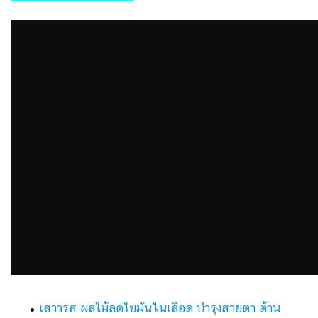
รถยนต์
บ้าน
และ
การ
ตกแต่ง
มือ
ถือ
ราคา
ทอง
ราคา
น้ำมัน
วา
ไร
ตี้
•
เสาวรส ผลไม้ลดไขมันในเลือด บำรุงสายตา ต้าน