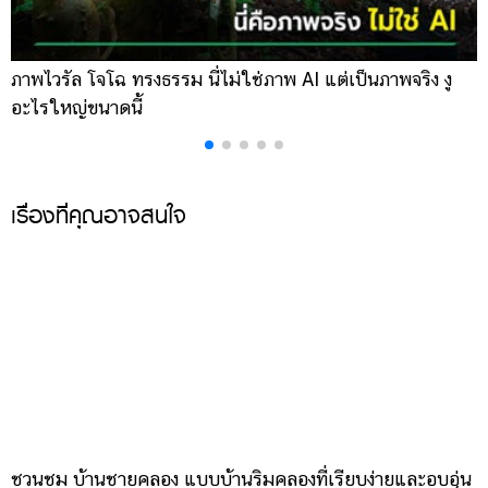
ภาพไวรัล โจโฉ ทรงธรรม นี่ไม่ใช่ภาพ AI แต่เป็นภาพจริง งู
ก
อะไรใหญ่ขนาดนี้
โ
เรื่องที่คุณอาจสนใจ
ชวนชม บ้านชายคลอง แบบบ้านริมคลองที่เรียบง่ายและอบอุ่น