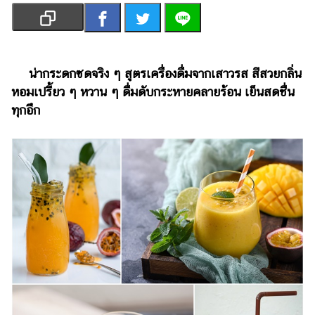
เงิน
การ
ศึกษา
น่ากระดกซดจริง ๆ สูตรเครื่องดื่มจากเสาวรส สีสวยกลิ่น
บันเทิง
หอมเปรี้ยว ๆ หวาน ๆ ดื่มดับกระหายคลายร้อน เย็นสดชื่น
ทุกอึก
รูปภาพ
ดู
หนัง
Music
Station
ละคร
บันเทิง
เกาหลี
ไลฟ์