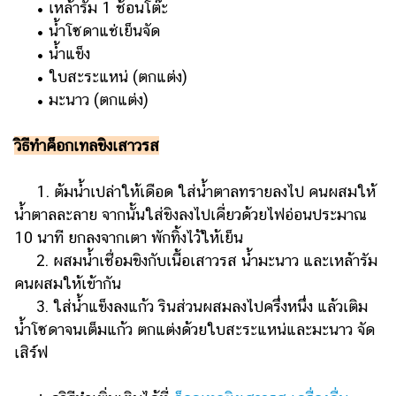
• เหล้ารัม 1 ช้อนโต๊ะ
• น้ำโซดาแช่เย็นจัด
• น้ำแข็ง
• ใบสะระแหน่ (ตกแต่ง)
• มะนาว (ตกแต่ง)
วิธีทำค็อกเทลขิงเสาวรส
1. ต้มน้ำเปล่าให้เดือด ใส่น้ำตาลทรายลงไป คนผสมให้
น้ำตาลละลาย จากนั้นใส่ขิงลงไปเคี่ยวด้วยไฟอ่อนประมาณ
10 นาที ยกลงจากเตา พักทิ้งไว้ให้เย็น
2. ผสมน้ำเชื่อมขิงกับเนื้อเสาวรส น้ำมะนาว และเหล้ารัม
คนผสมให้เข้ากัน
3. ใส่น้ำแข็งลงแก้ว รินส่วนผสมลงไปครึ่งหนึ่ง แล้วเติม
น้ำโซดาจนเต็มแก้ว ตกแต่งด้วยใบสะระแหน่และมะนาว จัด
เสิร์ฟ