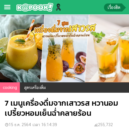
เรื่องฮิต
ข่าว-
ความ
รู้
ข่าว
ข่าว
บันเทิง
ตรวจ
cooking
สูตรเครื่องดื่ม
หวย
7 เมนูเครื่องดื่มจากเสาวรส หวานอม
ผล
บอล
เปรี้ยวหอมเย็นฉ่ำคลายร้อน
สด
การ
15 ธ.ค. 2564 เวลา 16:14:39
255,732