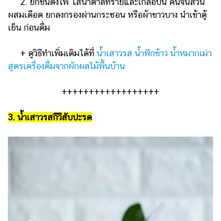
2. ยกขึ้นตั้งไฟ ใส่น้ำตาลทรายและเกลือป่น คนจนส่วน
ผสมเดือด ยกลงกรองผ่านกระชอน หรือผ้าขาวบาง นำเข้าตู้
เย็น ก่อนดื่ม
+ ดูวิธีทำเพิ่มเติมได้ที่
น้ำเสาวรส น้ำฟักข้าว น้ำหมากเม่า
สูตรเครื่องดื่มจากผักผลไม้พื้นบ้าน
++++++++++++++++++
3. น้ำเสาวรสกีวีสับปะรด