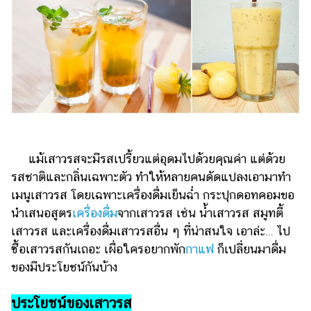
ไตล์
ดูด
วง
ผู้
หญิง
ผู้ชาย
สุขภาพ
แม้เสาวรสจะมีรสเปรี้ยวแต่อุดมไปด้วยคุณค่า แต่ด้วย
ท่อง
รสชาติและกลิ่นเฉพาะตัว ทำให้หลายคนดัดแปลงเอามาทำ
เที่ยว
เมนูเสาวรส โดยเฉพาะเครื่องดื่มเย็นฉ่ำ กระปุกดอทคอมขอ
นำเสนอสูตร
เครื่องดื่ม
จากเสาวรส เช่น น้ำเสาวรส สมูทตี้
สูตร
อาหาร
เสาวรส และเครื่องดื่มเสาวรสอื่น ๆ ที่น่าสนใจ เอาล่ะ… ไป
ง่ายๆ
ซื้อเสาวรสกันเถอะ เผื่อใครอยากพัก
กาแฟ
ก็เปลี่ยนมาดื่ม
ของมีประโยชน์กันบ้าง
ช้อป
ปิ้ง
ประโยชน์ของเสาวรส