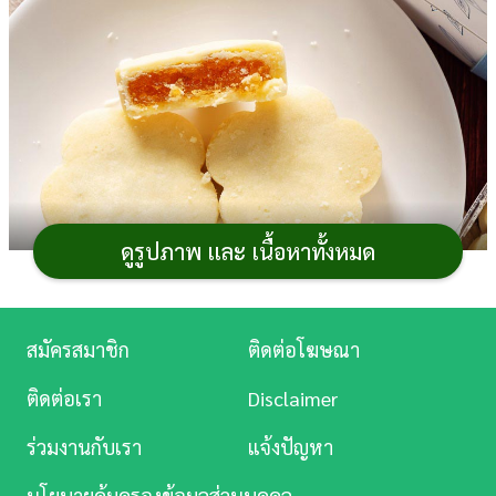
การ
เงิน
การ
ศึกษา
บันเทิง
ดูรูปภาพ และ เนื้อหาทั้งหมด
ดู
หนัง
Music
จู่ ๆ ก็อยากกิน
พายสับปะรด
ไต้หวัน ไม่ว่าจะเป็นพาย
สมัครสมาชิก
ติดต่อโฆษณา
Station
สับปะรด sunny hills หรือพายสับปะรดไต้หวันเจียเต๋อ ครั้น
ติดต่อเรา
Disclaimer
จะพรีออเดอร์ราคาก็แอบแพงไปนิด และช่วงนี้ก็ไม่มีเพื่อน
ละคร
บินไปไต้หวัน ไม่รู้จะฝากใครซื้อได้ เอาล่ะ… ในเมื่อมีความ
ร่วมงานกับเรา
แจ้งปัญหา
อยากก็ขอลองทำเองสักครั้งดีกว่า กระปุกดอทคอมขอนำ
บันเทิง
นโยบายคุ้มครองข้อมูลส่วนบุคคล