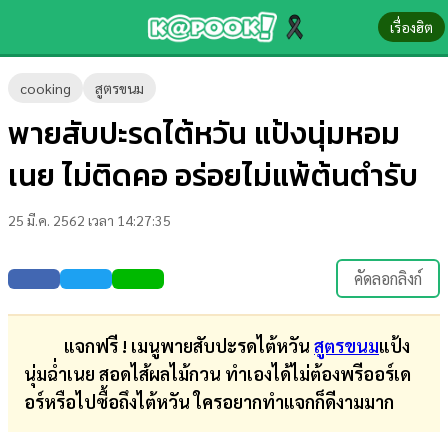
เรื่องฮิต
ข่าว-
cooking
สูตรขนม
ความ
พายสับปะรดไต้หวัน แป้งนุ่มหอม
รู้
เนย ไม่ติดคอ อร่อยไม่แพ้ต้นตำรับ
ข่าว
25 มี.ค. 2562 เวลา 14:27:35
ข่าว
บันเทิง
คัดลอกลิงก์
ตรวจ
หวย
แจกฟรี ! เมนูพายสับปะรดไต้หวัน
สูตรขนม
แป้ง
นุ่มฉ่ำเนย สอดไส้ผลไม้กวน ทำเองได้ไม่ต้องพรีออร์เด
ผล
อร์หรือไปซื้อถึงไต้หวัน ใครอยากทำแจกก็ดีงามมาก
บอล
สด