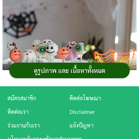
การ
เงิน
การ
ศึกษา
บันเทิง
ดูรูปภาพ และ เนื้อหาทั้งหมด
ดู
หนัง
Music
ใกล้ถึง
เทศกาลฮาโลวีน
กันแล้ว จากที่เคยทำ
เค้กป๊อป
รูป
สมัครสมาชิก
ติดต่อโฆษณา
Station
ผีสุดสยองจนกินไม่ลง ลองเปลี่ยนมาทำเค้กป๊อปผีน่ารัก ๆ ที่
ติดต่อเรา
Disclaimer
ใครเห็นก็อยากกินกันดีไหม วันนี้ขอนำเสนอวิธีทำเค้ก
ละคร
ฮาโลวีน สูตรจาก
คุณ Kitty Chef สมาชิกเว็บไซต์พันทิปดอท
ร่วมงานกับเรา
แจ้งปัญหา
คอม
จับแป้งเค้กปั้นเป็นรูปผีน่ารักเสียบไม้ เอาล่ะ... ชวนลูก
บันเทิง
นโยบายคุ้มครองข้อมูลส่วนบุคคล