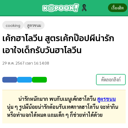
เรื่องฮิต
ข่าว-
cooking
สูตรขนม
ความ
เค้กฮาโลวีน สูตรเค้กป๊อปผีน่ารัก
รู้
เอาใจเด็กรับวันฮาโลวีน
ข่าว
29 ต.ค. 2567 เวลา 16:14:08
ข่าว
บันเทิง
คัดลอกลิงก์
ตรวจ
หวย
น่ารักหนักมาก พบกับเมนูเค้กฮาโลวีน
สูตรขนม
นุ่ม ๆ รูปผีน้อยน่ารักต้อนรับเทศกาลฮาโลวีน จะทำกิน
ผล
หรือทำแจกได้หมด แถมเด็ก ๆ ก็ช่วยทำได้ด้วย
บอล
สด