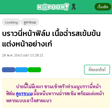
เรื่องฮิต
ข่าว-
cooking
สูตรขนม
ความ
บราวนี่หน้าฟิล์ม เนื้อฉ่ำรสเข้มข้น
รู้
แต่งหน้าอย่างเก๋
ข่าว
28 พ.ค. 2563 เวลา 13:28:21
ข่าว
บันเทิง
คัดลอกลิงก์
ตรวจ
หวย
บ่ายนี้ไม่มีเหงา ชวนเข้าครัวทำเมนูบราวนี่หน้า
ฟิล์ม
สูตรขนม
เนื้อหนึบหวานฉ่ำรสเข้ม พร้อมแต่งหน้า
ผล
หลากแบบเอาใจสายแนว
บอล
สด