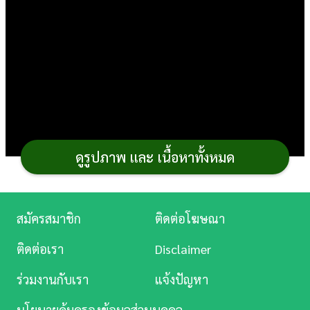
การ
เงิน
การ
ศึกษา
บันเทิง
ดูรูปภาพ และ เนื้อหาทั้งหมด
ดู
หนัง
Music
สมัครสมาชิก
ติดต่อโฆษณา
Station
ติดต่อเรา
Disclaimer
ละคร
เพราะมีช็อกโกแลตและมีเตาอบเลยอยากลองทำเมนู
ร่วมงานกับเรา
แจ้งปัญหา
บันเทิง
บราวนี่
สูตรเบเกอรี่
เนื้อหนึบอร่อยนุ่ม เอาไว้กินกับชาหรือ
นโยบายคุ้มครองข้อมูลส่วนบุคคล