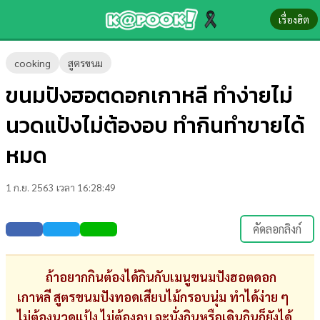
เรื่องฮิต
ข่าว-
cooking
สูตรขนม
ความ
ขนมปังฮอตดอกเกาหลี ทำง่ายไม่
รู้
นวดแป้งไม่ต้องอบ ทำกินทำขายได้
ข่าว
หมด
ข่าว
1 ก.ย. 2563 เวลา 16:28:49
บันเทิง
ตรวจ
คัดลอกลิงก์
หวย
ผล
ถ้าอยากกินต้องได้กินกับเมนูขนมปังฮอตดอก
บอล
เกาหลี สูตรขนมปังทอดเสียบไม้กรอบนุ่ม ทำได้ง่าย ๆ
สด
ไม่ต้องนวดแป้ง ไม่ต้องอบ จะนั่งกินหรือเดินกินก็ยังได้