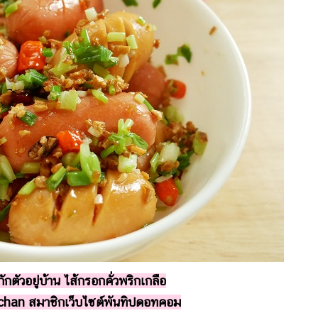
งกักตัวอยู่บ้าน ไส้กรอกคั่วพริกเกลือ
chan สมาชิกเว็บไซต์พันทิปดอทคอม