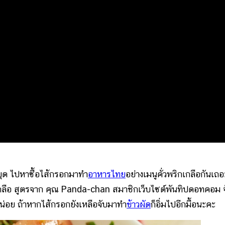
ุด ไปหาซื้อไส้กรอกมาทำ
อาหารไทย
อย่างเมนูคั่วพริกเกลือกันเถอ
กลือ สูตรจาก คุณ Panda-chan สมาชิกเว็บไซต์พันทิปดอทคอม จ
่อย ถ้าหากไส้กรอกยังเหลือจับมาทำ
ข้าวผัด
ก็อิ่มไปอีกมื้อนะคะ