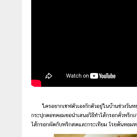
ใครอยากเซฟตัวเองกักตัวอยู่ในบ้านช่วงวันหย
กระปุกดอทคอมขอนำเสนอวิธีทำไส้กรอกคั่วพริกเ
ไส้กรอกผัดกับพริกสดและกระเทียม โรยต้นหอมหน