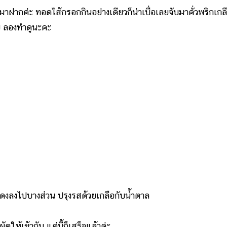
มาฝากค่ะ ทอดไส้กรอกกินอย่างเดียวก็น่าเบื่อเลยจับมาคั่วพริกเกล
ลย ลองทำดูนะคะ
แดงลงไปบางส่วน ปรุงรสด้วยเกลือกับน้ำตาล
ห้เข้ากัน แค่นี้ก็เสร็จแล้วค่ะ