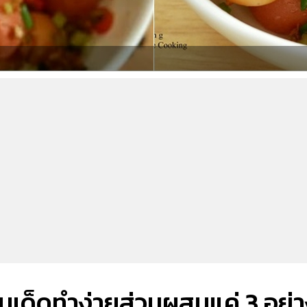
มนูเด็ดทำง่ายส่วนผสมแค่ 3 อย่