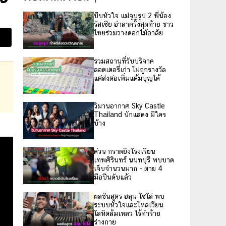
บีบหัวใจ แม่จูบรูป 2 พี่น้อง
รัสเซีย อำลาครั้งสุดท้าย ชาว
ไทยร่วมวางดอกไม้อาลัย
รวมสถานที่รับบริจาค
ลอตเตอรี่เก่า ไม่ถูกรางวัล
แต่ส่งต่อเพิ่มแต้มบุญได้
วิมานอากาศ Sky Castle
Thailand นักแสดง มีใคร
บ้าง
ด่วน กราดยิงโรงเรียน
เทพศิรินทร์ นนทบุรี พบบาด
เจ็บจำนวนมาก - ตาย 4
มือปืนดับแล้ว
ผลชันสูตร ฮลุน โซโล่ พบ
ระบบหัวใจและไหลเวียน
โลหิตล้มเหลว ไร้ทำร้าย
ร่างกาย