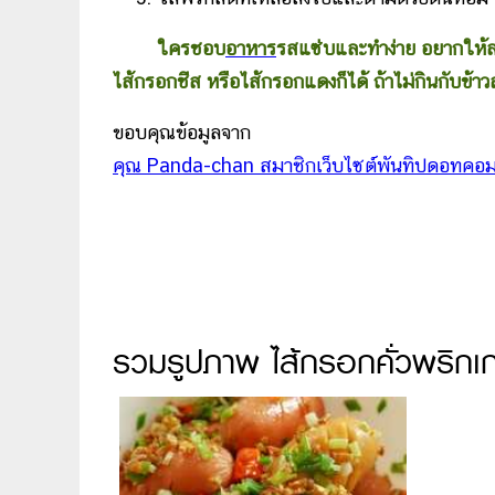
ใครชอบ
อาหาร
รสแซ่บและทำง่าย อยากให้ลอ
ไส้กรอกชีส หรือไส้กรอกแดงก็ได้ ถ้าไม่กินกับข้าว
ขอบคุณข้อมูลจาก
คุณ Panda-chan สมาชิกเว็บไซต์พันทิปดอทคอ
รวมรูปภาพ ไส้กรอกคั่วพริกเก