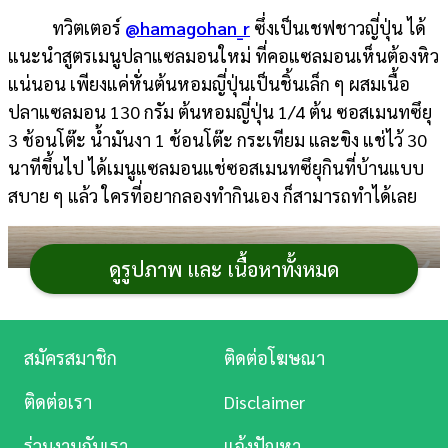
ทวิตเตอร์
@hamagohan_r
ซึ่งเป็นเชฟชาวญี่ปุ่น ได้
การ
แนะนำสูตรเมนูปลาแซลมอนใหม่ ที่คอแซลมอนเห็นต้องหิว
เงิน
แน่นอน เพียงแค่หั่นต้นหอมญี่ปุ่นเป็นชิ้นเล็ก ๆ ผสมเนื้อ
การ
ปลาแซลมอน 130 กรัม ต้นหอมญี่ปุ่น 1/4 ต้น ซอสเมนทซึยุ
ศึกษา
3 ช้อนโต๊ะ น้ำมันงา 1 ช้อนโต๊ะ กระเทียม และขิง แช่ไว้ 30
นาทีขึ้นไป ได้เมนูแซลมอนแช่ซอสเมนทซึยุกินที่บ้านแบบ
บันเทิง
สบาย ๆ แล้ว ใครที่อยากลองทำกินเอง ก็สามารถทำได้เลย
ดู
หนัง
ดูรูปภาพ และ เนื้อหาทั้งหมด
Music
Station
สมัครสมาชิก
ติดต่อโฆษณา
ละคร
ติดต่อเรา
Disclaimer
บันเทิง
ร่วมงานกับเรา
แจ้งปัญหา