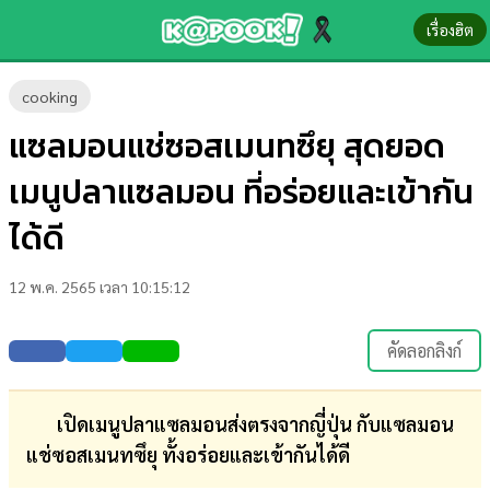
เรื่องฮิต
ข่าว-
cooking
ความ
แซลมอนแช่ซอสเมนทซึยุ สุดยอด
รู้
เมนูปลาแซลมอน ที่อร่อยและเข้ากัน
ข่าว
ได้ดี
ข่าว
12 พ.ค. 2565 เวลา 10:15:12
บันเทิง
ตรวจ
คัดลอกลิงก์
หวย
ผล
เปิดเมนูปลาแซลมอนส่งตรงจากญี่ปุ่น กับแซลมอน
บอล
แช่ซอสเมนทซึยุ ทั้งอร่อยและเข้ากันได้ดี
สด