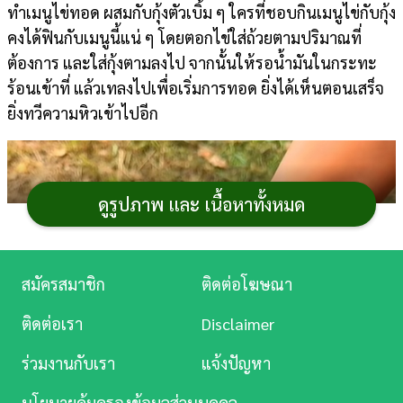
ทำเมนูไข่ทอด ผสมกับกุ้งตัวเบิ้ม ๆ ใครที่ชอบกินเมนูไข่กับกุ้ง
การ
คงได้ฟินกับเมนูนี้แน่ ๆ โดยตอกไข่ใส่ถ้วยตามปริมาณที่
เงิน
ต้องการ และใส่กุ้งตามลงไป จากนั้นให้รอน้ำมันในกระทะ
ร้อนเข้าที่ แล้วเทลงไปเพื่อเริ่มการทอด ยิ่งได้เห็นตอนเสร็จ
การ
ยิ่งทวีความหิวเข้าไปอีก
ศึกษา
บันเทิง
ดูรูปภาพ และ เนื้อหาทั้งหมด
ดู
หนัง
Music
สมัครสมาชิก
ติดต่อโฆษณา
Station
ติดต่อเรา
Disclaimer
ละคร
ร่วมงานกับเรา
แจ้งปัญหา
บันเทิง
นโยบายคุ้มครองข้อมูลส่วนบุคคล