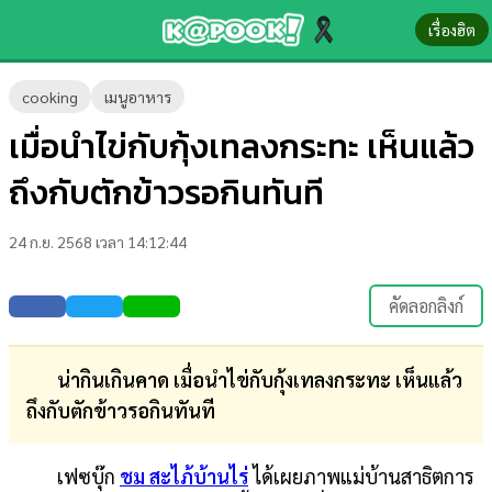
เรื่องฮิต
ข่าว-
cooking
เมนูอาหาร
ความ
เมื่อนำไข่กับกุ้งเทลงกระทะ เห็นแล้ว
รู้
ถึงกับตักข้าวรอกินทันที
ข่าว
24 ก.ย. 2568 เวลา 14:12:44
ข่าว
บันเทิง
คัดลอกลิงก์
ตรวจ
หวย
น่ากินเกินคาด เมื่อนำไข่กับกุ้งเทลงกระทะ เห็นแล้ว
ถึงกับตักข้าวรอกินทันที
ผล
บอล
เฟซบุ๊ก
ชม สะไภ้บ้านไร่
ได้เผยภาพแม่บ้านสาธิตการ
สด