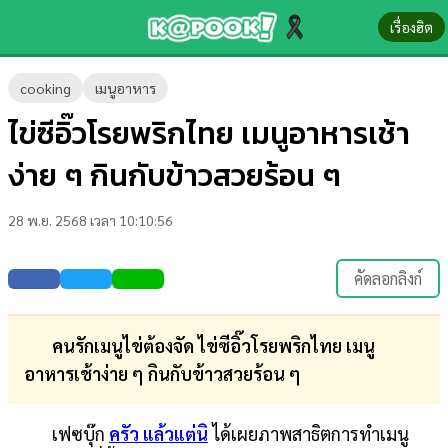
เรื่องฮิต
ข่าว-
cooking
เมนูอาหาร
ความ
ไข่ซีอิ๊วโรยพริกไทย เมนูอาหารเช้า
รู้
ง่าย ๆ กินกับข้าวสวยร้อน ๆ
ข่าว
28 พ.ย. 2568 เวลา 10:10:56
ข่าว
บันเทิง
คัดลอกลิงก์
ตรวจ
หวย
คนรักเมนูไข่ต้องจัด ไข่ซีอิ๊วโรยพริกไทย เมนู
อาหารเช้าง่าย ๆ กินกับข้าวสวยร้อน ๆ
ผล
บอล
เฟซบุ๊ก
ครัว แล้วแต่นิ
ได้เผยภาพสาธิตการทำเมนู
สด