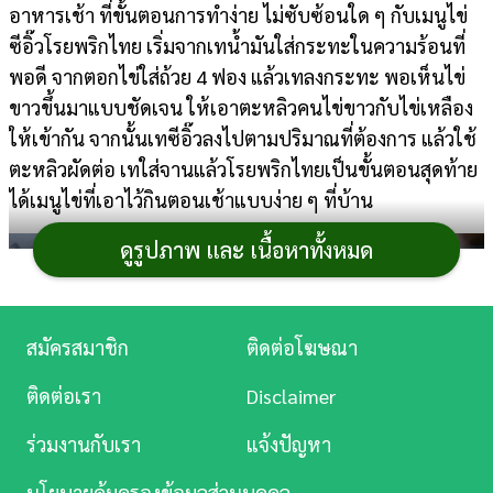
อาหารเช้า ที่ขั้นตอนการทำง่าย ไม่ซับซ้อนใด ๆ กับเมนูไข่
การ
ซีอิ๊วโรยพริกไทย เริ่มจากเทน้ำมันใส่กระทะในความร้อนที่
เงิน
พอดี จากตอกไข่ใส่ถ้วย 4 ฟอง แล้วเทลงกระทะ พอเห็นไข่
ขาวขึ้นมาแบบชัดเจน ให้เอาตะหลิวคนไข่ขาวกับไข่เหลือง
การ
ให้เข้ากัน จากนั้นเทซีอิ๊วลงไปตามปริมาณที่ต้องการ แล้วใช้
ศึกษา
ตะหลิวผัดต่อ เทใส่จานแล้วโรยพริกไทยเป็นขั้นตอนสุดท้าย
บันเทิง
ได้เมนูไข่ที่เอาไว้กินตอนเช้าแบบง่าย ๆ ที่บ้าน
ดูรูปภาพ และ เนื้อหาทั้งหมด
ดู
หนัง
Music
สมัครสมาชิก
ติดต่อโฆษณา
Station
ติดต่อเรา
Disclaimer
ละคร
ร่วมงานกับเรา
แจ้งปัญหา
บันเทิง
นโยบายคุ้มครองข้อมูลส่วนบุคคล