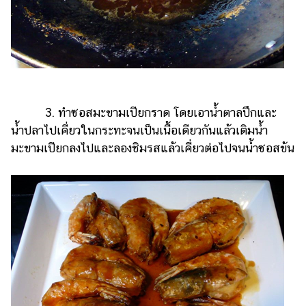
3. ทำซอสมะขามเปียกราด โดยเอาน้ำตาลปึกและ
น้ำปลาไปเคี่ยวในกระทะจนเป็นเนื้อเดียวกันแล้วเติมน้ำ
มะขามเปียกลงไปและลองชิมรสแล้วเคี่ยวต่อไปจนน้ำซอสข้น