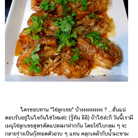
ไตล์
ดูด
วง
ผู้
หญิง
ผู้ชาย
สุขภาพ
ท่อง
เที่ยว
สูตร
อาหาร
ง่ายๆ
ใครชอบทาน "ไข่ลูกเขย" บ้างงงงงงงงงง ? ...ฮั่นแน่
ตอบรับอยู่ในใจกันใช่ไหมล่ะ (รู้ทัน อิอิ) ถ้าใช่ล่ะก็ วันนี้เรามี
ช้อป
เมนูไข่ลูกเขยสูตรดัดแปลงมาฝากกัน โดยไข่ใบกลม ๆ จะ
ปิ้ง
กลายร่างเป็นกุ้งทอดตัวอวบ ๆ แทน คลุกเคล้ากับน้ำมะขาม