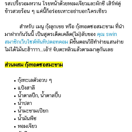
รสเปรี้ยวอมหวาน โรยหน้าด้วยหอมเจียวและผักชี เสิร์ฟคู่
รถยนต์
ข้าวสวยร้อน ๆ แค่นี้ก็อร่อยเหาะอย่าบอกใครเชียว
บ้าน
และ
สำหรับ เมนู กุ้งลูกเขย หรือ กุ้งทอดซอสมะขาม ที่นำ
การ
มาฝากกันวันนี้ เป็นสูตรเด็ดเคล็ด(ไม่)ลับของ
คุณ swin
ตกแต่ง
สมาชิกเว็บไซต์พันทิปดอทคอม
มีขั้นตอนวิธีทำง่ายแสนง่าย
ไม่ได้โม้นะฮ้าาาา...เอ้า! จับตะหลิวแล้วตามมาดูกันเลย
มือ
ถือ
ส่วนผสม กุ้งทอดซอสมะขาม
ราคา
ทอง
• กุ้งทะเลตัวอวบ ๆ
ราคา
• แป้งสาลี
น้ำมัน
• น้ำตาลปึก, น้ำตาลปี๊บ
• น้ำปลา
วา
• น้ำมะขามเปียก
ไร
• น้ำมันพืช
ตี้
• หอมเจียว