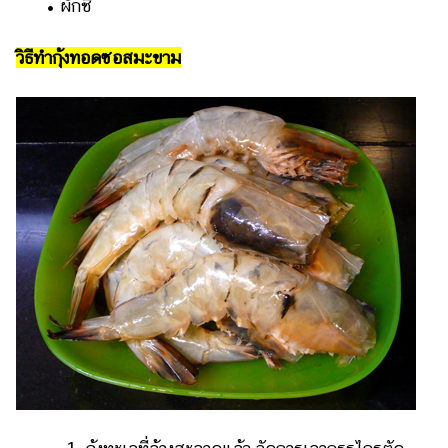
• ผักชี
แต่งงาน
แม่
วิธีทำกุ้งทอดซอสมะขาม
และ
เด็ก
สัตว์
เลี้ยง
Infographic
บริการ
แอปฯ
กระปุก
คอร์ส
ออนไลน์
เรียน
เลข