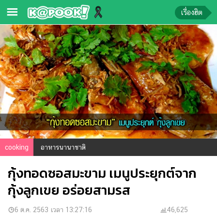
เรื่องฮิต
ข่าว-
ความ
รู้
ข่าว
ข่าว
บันเทิง
ตรวจ
cooking
อาหารนานาชาติ
หวย
กุ้งทอดซอสมะขาม เมนูประยุกต์จาก
ผล
บอล
กุ้งลูกเขย อร่อยสามรส
สด
การ
6 ต.ค. 2563 เวลา 13:27:16
46,625