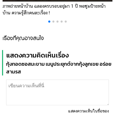
ภาพถ่ายหน้าบ้าน ฉลองครบรอบอยู่มา 1 ปี พอซูมป้ายหน้า
เ
บ้าน ความรู้สึกคนละเรื่อง !
บ
เรื่องที่คุณอาจสนใจ
15 เมนูไก่ หลากสไตล์ ทั้งต้ม ผัด แกง ทอด อบ ทำง่าย กินได้
ไม่มีเบื่อ