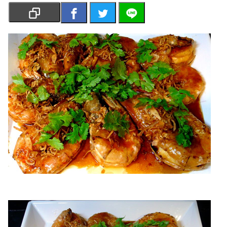
เงิน
การ
ศึกษา
บันเทิง
รูปภาพ
ดู
หนัง
Music
Station
ละคร
บันเทิง
เกาหลี
ไลฟ์