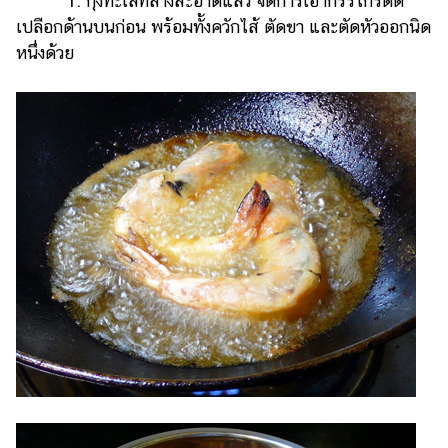
1. กุ้งทะเลที่ล้างสะอาดแล้ว จัดการเอากรรไกรตัด
ออนไลน์
เปลือกด้านบนก่อน พร้อมทั้งควักไส้ ตัดขา และตัดหัวออกนิด
ติดต่อ
หนึ่งด้วย
โฆษณา
แจ้ง
ปัญหา
ร่วม
งาน
กับ
เรา