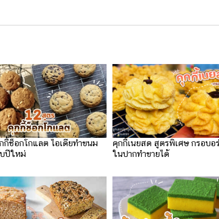
ุกกี้ช็อกโกแลต ไอเดียทำขนม
คุกกี้เนยสด สูตรพิเศษ กรอบอ
ับปีใหม่
ในปากทำขายได้