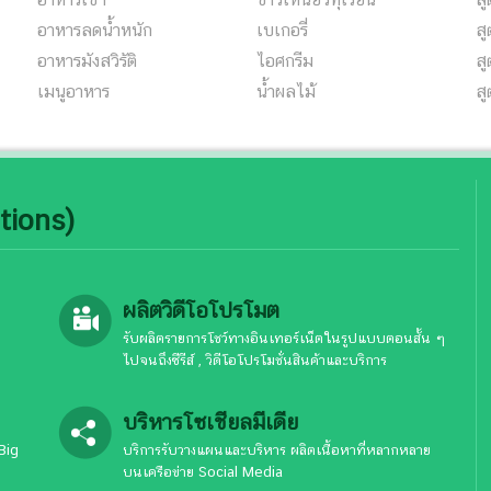
อาหารลดน้ำหนัก
เบเกอรี่
สู
อาหารมังสวิรัติ
ไอศกรีม
ส
เมนูอาหาร
น้ำผลไม้
ส
tions)
ผลิตวิดีโอโปรโมต
รับผลิตรายการโชว์ทางอินเทอร์เน็ตในรูปแบบตอนสั้น ๆ
ไปจนถึงซีรีส์ , วิดีโอโปรโมชั่นสินค้าและบริการ
บริหารโซเชียลมีเดีย
Big
บริการรับวางแผนและบริหาร ผลิตเนื้อหาที่หลากหลาย
บนเครือข่าย Social Media