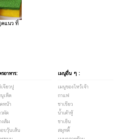
ุดแนว ที่
ตรอาหาร:
เมนูอื่น ๆ :
่เจียวปู
เมนูของไหว้เจ้า
นูเห็ด
กาแฟ
ดหน้า
ชาเขียว
าวผัด
น้ำเต้าหู้
กงส้ม
ชาเย็น
้งอบวุ้นเส้น
สมูทตี้
ูตรขนม
เมนูคลายร้อน