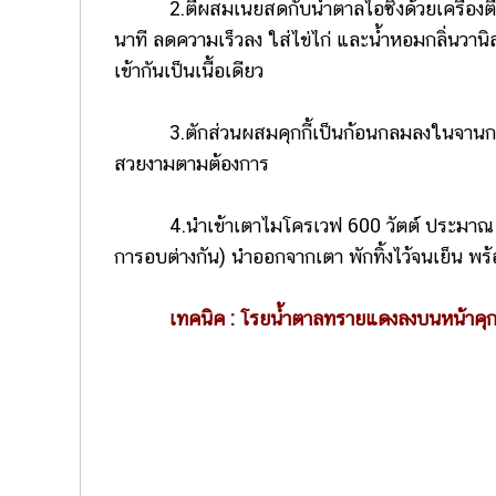
2.ตีผสมเนยสดกับน้ำตาลไอซิ่งด้วยเครื่องตีแป้
นาที ลดความเร็วลง ใส่ไข่ไก่ และน้ำหอมกลิ่นวาน
เข้ากันเป็นเนื้อเดียว
3.ตักส่วนผสมคุกกี้เป็นก้อนกลมลงในจานกระเ
สวยงามตามต้องการ
4.นำเข้าเตาไมโครเวฟ 600 วัตต์ ประมาณ 45-60
การอบต่างกัน) นำออกจากเตา พักทิ้งไว้จนเย็น พ
เทคนิค : โรยน้ำตาลทรายแดงลงบนหน้าคุกกี้ก