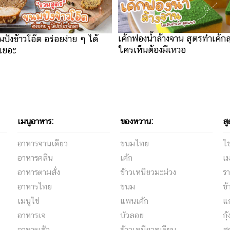
เค้กฟองน้ำล้างจาน สูตรทำเค้กส
ปังข้าวโอ๊ต อร่อยง่าย ๆ ได้
ใครเห็นต้องมีเหวอ
เยอะ
เมนูอาหาร:
ของหวาน:
สู
อาหารจานเดียว
ขนมไทย
ไข
อาหารคลีน
เค้ก
เม
อาหารตามสั่ง
ข้าวเหนียวมะม่วง
รา
อาหารไทย
ขนม
ข้
เมนูไข่
แพนเค้ก
แ
อาหารเจ
บัวลอย
กุ
อาหารเช้า
ข้าวเหนียวทุเรียน
ส