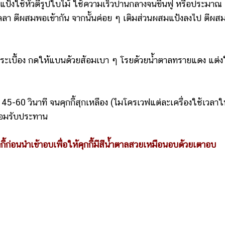
งใช้หัวตีรูปใบไม้ ใช้ความเร็วปานกลางจนขึ้นฟู หรือประมาณ
ิลลา ตีผสมพอเข้ากัน จากนั้นค่อย ๆ เติมส่วนผสมแป้งลงไป ตีผส
บื้อง กดให้แบนด้วยส้อมเบา ๆ โรยด้วยน้ำตาลทรายแดง แต่ง
 วินาที จนคุกกี้สุกเหลือง (ไมโครเวฟแต่ละเครื่องใช้เวลาใ
ร้อมรับประทาน
่อนนำเข้าอบเพื่อให้คุกกี้มีสีน้ำตาลสวยเหมือนอบด้วยเตาอบ