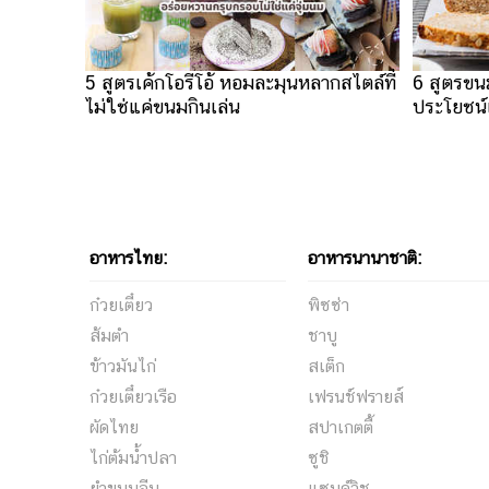
5 สูตรเค้กโอรีโอ้ หอมละมุนหลากสไตล์ที่
6 สูตรขนม
ไม่ใช่แค่ขนมกินเล่น
ประโยชน์
อาหารไทย:
อาหารนานาชาติ:
ก๋วยเตี๋ยว
พิซซ่า
ส้มตำ
ชาบู
ข้าวมันไก่
สเต็ก
ก๋วยเตี๋ยวเรือ
เฟรนช์ฟรายส์
ผัดไทย
สปาเกตตี้
ไก่ต้มน้ำปลา
ซูชิ
ยำขนมจีน
แซนด์วิช