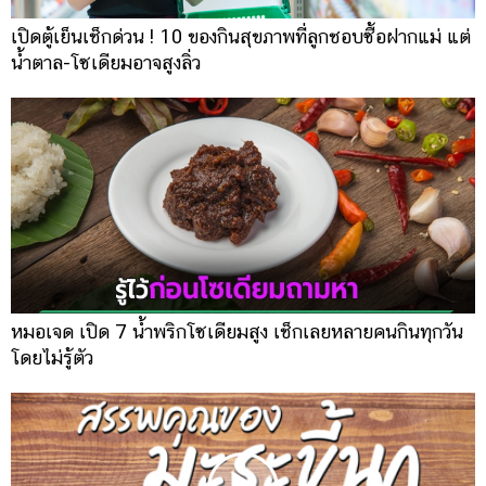
เปิดตู้เย็นเช็กด่วน ! 10 ของกินสุขภาพที่ลูกชอบซื้อฝากแม่ แต่
น้ำตาล-โซเดียมอาจสูงลิ่ว
หมอเจด เปิด 7 น้ำพริกโซเดียมสูง เช็กเลยหลายคนกินทุกวัน
โดยไม่รู้ตัว