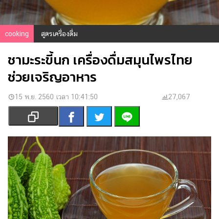
เงิน
การ
ศึกษา
cooking
สูตรเครื่องดื่ม
บันเทิง
ชามะระขี้นก เครื่องดื่มสมุนไพรไทย
ช่วยเจริญอาหาร
รูปภาพ
ดู
15 พ.ย. 2560 เวลา 10:41:50
27,067
หนัง
Music
Station
ละคร
บันเทิง
เกาหลี
ไลฟ์