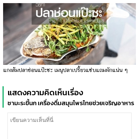
แกงส้มปลาช่อนแป๊ะซะ เมนูปลาเปรี้ยวแซ่บแถมผักแน่น ๆ
แสดงความคิดเห็นเรื่อง
ชามะระขี้นก เครื่องดื่มสมุนไพรไทยช่วยเจริญอาหาร