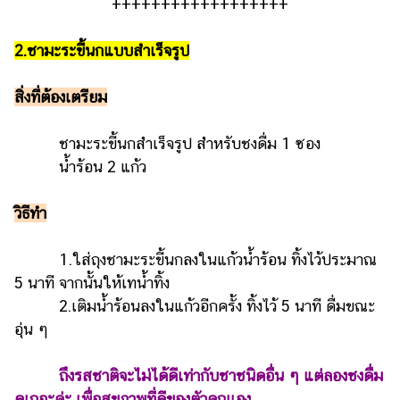
++++++++++++++++++
แต่งงาน
แม่
2.ชามะระขี้นกแบบสำเร็จรูป
และ
เด็ก
สิ่งที่ต้องเตรียม
สัตว์
เลี้ยง
ชามะระขี้นกสำเร็จรูป สำหรับชงดื่ม 1 ซอง
น้ำร้อน 2 แก้ว
Infographic
วิธีทำ
บริการ
แอปฯ
1.ใส่ถุงชามะระขี้นกลงในแก้วน้ำร้อน ทิ้งไว้ประมาณ
กระปุก
5 นาที จากนั้นให้เทน้ำทิ้ง
2.เติมน้ำร้อนลงในแก้วอีกครั้ง ทิ้งไว้ 5 นาที ดื่มขณะ
คอร์ส
อุ่น ๆ
ออนไลน์
เรียน
ถึงรสชาติจะไม่ได้ดีเท่ากับชาชนิดอื่น ๆ แต่ลองชงดื่ม
เลข
ดูเถอะค่ะ เพื่อสุขภาพที่ดีของตัวคุณเอง