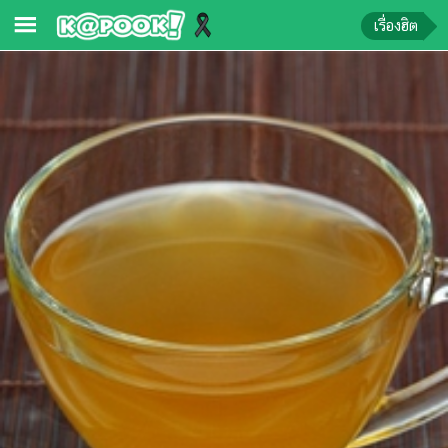
เรื่องฮิต
ข่าว-
ความ
รู้
ข่าว
ข่าว
บันเทิง
ตรวจ
หวย
ผล
บอล
สด
การ