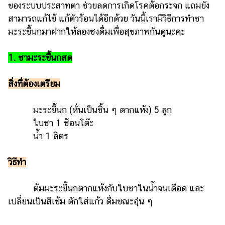
ของระบบประสาทตา ช่วยลดการเกิดโรคต้อกระจก แถมยัง
รถยนต์
สามารถแก้ไข้ แก้ตัวร้อนได้อีกด้วย วันนี้เรามีวิธีการทำชา
มะระขี้นกมาฝากให้ลองชงดื่มเพื่อสุขภาพกันดูนะคะ
บ้าน
และ
การ
1. ชามะระขี้นกสด
ตกแต่ง
สิ่งที่ต้องเตรียม
มือ
ถือ
มะระขี้นก (หั่นเป็นชิ้น ๆ ตากแห้ง) 5 ลูก
ราคา
ใบชา 1 ช้อนโต๊ะ
ทอง
น้ำ 1 ลิตร
ราคา
น้ำมัน
วิธีทำ
วา
ต้มมะระขี้นกตากแห้งกับใบชาในน้ำจนเดือด และ
ไร
เปลี่ยนเป็นสีเข้ม ตักใส่แก้ว ดื่มขณะอุ่น ๆ
ตี้