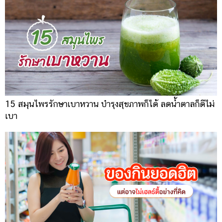
15 สมุนไพรรักษาเบาหวาน บำรุงสุขภาพก็ได้ ลดน้ำตาลก็ดีไม่
เบา