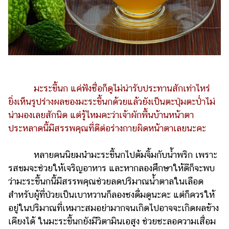
ไตล์
ดูด
วง
ผู้
หญิง
มะระขี้นก แค่ฟังชื่อก็ดูไม่น่ารับประทานสักเท่าไหร่
ผู้ชาย
ยิ่งเห็นรูปร่างผลของมะระขี้นกด้วยแล้วยังเป็นตะปุ่มตะป่ำไม่
สุขภาพ
น่ามองเลยสักนิด แต่รู้ไหมคะว่าเจ้าผักพื้นบ้านหน้าตา
ท่อง
ประหลาดนี้มีสรรพคุณที่ดีต่อร่างกายผิดหน้าตาเลยนะคะ
เที่ยว
หลายคนนิยมนำมะระขี้นกไปต้มจิ้มกับน้ำพริก เพราะ
สูตร
รสขมจะช่วยให้เจริญอาหาร และหากลองศึกษาให้ดีก็จะพบ
อาหาร
ง่ายๆ
ว่ามะระขี้นกนี้มีสรรพคุณช่วยลดปริมาณน้ำตาลในเลือด
สำหรับผู้ที่ป่วยเป็นเบาหวานก็ลองชงดื่มดูนะคะ แต่ก็ควรให้
ช้อป
อยู่ในปริมาณที่เหมาะสมอย่ามากจนเกิดไปอาจจะเกิดผลข้าง
ปิ้ง
เคียงได้ ในมะระขี้นกยังมีวิตามินเอสูง ช่วยชะลอความเสื่อม