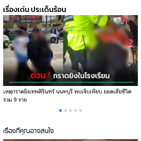
เรื่องเด่น ประเด็นร้อน
เหตุกราดยิงเทพศิรินทร์ นนทบุรี พบเจ็บเพียบ ยอดเสียชีวิต
พ
รวม 9 ราย
ค
เรื่องที่คุณอาจสนใจ