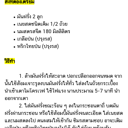
ไตล์
สิ่งที่ต้องเตรียม
ดูด
• มันฝรั่ง 2 ลูก
วง
• เนยสดชนิดเค็ม 1/2 ถ้วย
• นมสดรสจืด 180 มิลลิลิตร
ผู้
หญิง
• เกลือป่น (ปรุงรส)
•
พริกไทยป่น (ปรุงรส)
ผู้ชาย
สุขภาพ
วิธีทำ
ท่อง
1. ล้างมันฝรั่งให้สะอาด ปอกเปลือกออกจนหมด จาก
เที่ยว
นั้นใช้ส้อมเจาะรูลงบนมันฝรั่งให้ทั่ว ใส่ลงในถ้วยกระเบื้อง
สูตร
นำเข้าเตาไมโครเวฟ ใช้ไฟแรง นานประมาณ 5-7 นาที นำ
อาหาร
ออกจากเตา
ง่ายๆ
2. ใส่มันฝรั่งขณะร้อน ๆ ลงในกระชอนตาถี่ บดมัน
ฝรั่งผ่านกระชอน หรือใช้ส้อมบี้มันฝรั่งจนละเอียด ใส่เนยสด
ช้อป
และนมสดลงไป คนผสมให้เข้ากัน ชิมรสตามชอบ อาจะเติม
ปิ้ง
เกลือป่น หรือพริกไทยป่นลงไปได้ ตักใส่ถ้วย พร้อมรับ