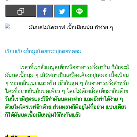
เงิน
การ
ศึกษา
บันเทิง
รูปภาพ
เรียบเรียงข้อมูลโดยกระปุกดอทคอม
ดู
เวลาที่เราสั่งเมนูสเต็กหรืออาหารฝรั่งมากิน ก็มักจะมี
หนัง
มันบดเนื้อนุ่ม ๆ เสิร์ฟมาเป็นเครื่องเคียงอยู่เสมอ เนื้อเนียน
Music
ๆ หอมกลิ่นเนยและครีม เข้ากันสุด ๆ กับอาหารฝรั่งสำหรับ
Station
ใครที่อยากกินมันบดเพียว ๆ โดยไม่ต้องสั่งสเต็กมากินด้วย
ละคร
วันนี้เรามีสูตรและวิธีทำมันบดมาฝาก แถมยังทำได้ง่าย ๆ
ด้วยไมโครเวฟอีกด้วย ส่วนผสมก็มีอยู่ไม่กี่อย่าง แปบเดียว
บันเทิง
ก็ได้มันบดเนื้อเนียนนุ่มไว้กินกันแล้ว
เกาหลี
ไลฟ์