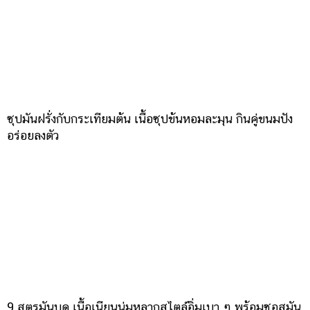
ออนไลน์
ติดต่อ
โฆษณา
แจ้ง
ปัญหา
ร่วม
ซุปมันฝรั่งกับกระเทียมต้น เนื้อซุปข้นหอมละมุน กินคู่ขนมปัง
งาน
อร่อยลงตัว
กับ
เรา
9 สูตรมันบด เนื้อเนียนนุ่มหลากสไตล์อิ่มเบา ๆ พร้อมซอสมัน