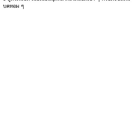
บดหอม ๆ
แพนเค้กข้าวโอ๊ต นุ่มละมุนเกินคาด อาหารเช้าเพื่อสุขภาพทำ
ง่าย ไม่ต้องปั่น