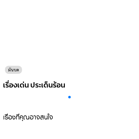
แต่งงาน
แม่
และ
เด็ก
สัตว์
เลี้ยง
Infographic
มันบด
บริการ
เรื่องเด่น ประเด็นร้อน
แอปฯ
กระปุก
คอร์ส
ออนไลน์
เรื่องที่คุณอาจสนใจ
เรียน
เลข