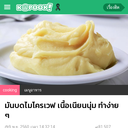
เรื่องฮิต
ข่าว-
ความ
รู้
ข่าว
ข่าว
บันเทิง
ตรวจ
หวย
cooking
เมนูอาหาร
ผล
มันบดไมโครเวฟ เนื้อเนียนนุ่ม ทำง่าย
บอล
สด
ๆ
การ
9 พ.ย. 2560 เวลา 14:32:14
81,507