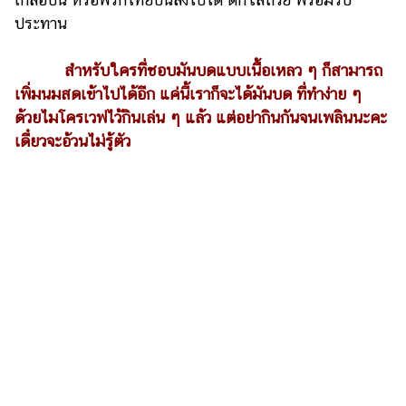
ประทาน
รถยนต์
บ้าน
สำหรับใครที่ชอบมันบดแบบเนื้อเหลว ๆ ก็สามารถ
และ
เพิ่มนมสดเข้าไปได้อีก แค่นี้เราก็จะได้มันบด ที่ทำง่าย ๆ
การ
ด้วยไมโครเวฟไว้กินเล่น ๆ แล้ว แต่อย่ากินกันจนเพลินนะคะ
ตกแต่ง
เดี๋ยวจะอ้วนไม่รู้ตัว
มือ
ถือ
ราคา
ทอง
ราคา
น้ำมัน
วา
ไร
ตี้