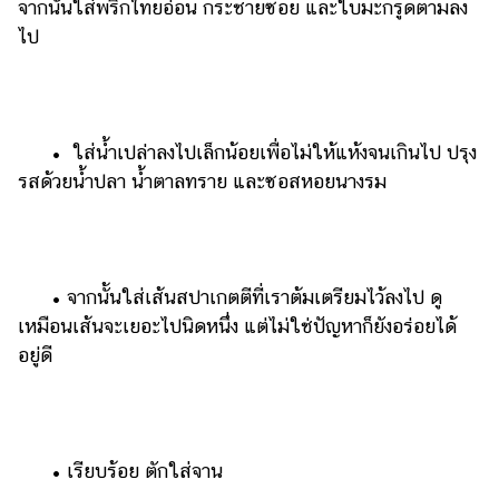
จากนั้นใส่พริกไทยอ่อน กระชายซอย และใบมะกรูดตามลง
ไป
​​ •​ ​ ใส่น้ำเปล่าลงไปเล็กน้อยเพื่อไม่ให้แห้งจนเกินไป ปรุง
รสด้วยน้ำปลา น้ำตาลทราย และซอสหอยนางรม
​​ •​ ​จากนั้นใส่เส้นสปาเกตตีที่เราต้มเตรียมไว้ลงไป ดู
เหมือนเส้นจะเยอะไปนิดหนึ่ง แต่ไม่ใช่ปัญหาก็ยังอร่อยได้
อยู่ดี
​​ •​ ​เรียบร้อย ตักใส่จาน