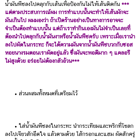
น้ำมันพืชลงไปคลุกกับเส้นเพื่อป้องกันไม่ให้เส้นติดกัน
***
แต่ตามประสบการณ์ผม การทำแบบนั้นจะทำให้เส้นมักจะ
มันเกินไป ผมมองว่า ถ้าเปิดร้านอย่างเป็นทางการอาจจะ
จำเป็นต้องทำแบบนั้น แต่ถ้าเราทำกินเองมันไม่จำเป็นเลยที่
ต้องนำไปคลุกกับน้ำมันงาหรือน้ำมันพืชครับ เพราะเมื่อเรานำ
ลงไปผัดในกระทะ ก็จะได้ความมันจากน้ำมันพืชบวกกับซอส
หอยนางรมตอนเราผัดอยู่แล้ว ซึ่งมันจะพอดีมาก ๆ แคลอรี
ไม่สูงด้วย อร่อยไม่ต้องกลัวอ้วน***
​​ •​ ​ส่วนผสมทั้งหมดที่เตรียมไว้
​​ •​ ​ใส่น้ำมันพืชลงในกระทะ นำกระเทียมและพริกที่โขลก
ลงไปเจียวสักอึดใจ แล้วตามด้วย ไส้กรอกและแฮม ผัดสักครู่