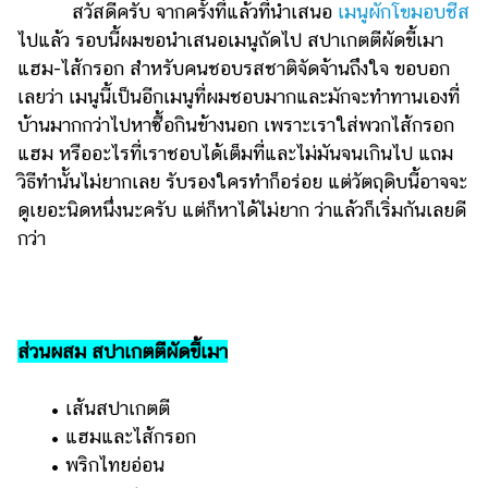
ไตล์
สวัสดีครับ จากครั้งที่แล้วที่นำเสนอ
เมนูผักโขมอบชีส
ไปแล้ว รอบนี้ผมขอนำเสนอเมนูถัดไป สปาเกตตีผัดขี้เมา
ดูด
แฮม-ไส้กรอก สำหรับคนชอบรสชาติจัดจ้านถึงใจ ขอบอก
วง
เลยว่า เมนูนี้เป็นอีกเมนูที่ผมชอบมากและมักจะทำทานเองที่
ผู้
บ้านมากกว่าไปหาซื้อกินข้างนอก เพราะเราใส่พวกไส้กรอก
หญิง
แฮม หรืออะไรที่เราชอบได้เต็มที่และไม่มันจนเกินไป แถม
วิธีทำนั้นไม่ยากเลย รับรองใครทำก็อร่อย แต่วัตถุดิบนี้อาจจะ
ผู้ชาย
ดูเยอะนิดหนึ่งนะครับ แต่ก็หาได้ไม่ยาก ว่าแล้วก็เริ่มกันเลยดี
สุขภาพ
กว่า
ท่อง
เที่ยว
สูตร
ส่วนผสม สปาเกตตีผัดขี้เมา
อาหาร
ง่ายๆ
​​ •​ ​เส้นสปาเกตตี
ช้อป
​​ •​ ​แฮมและไส้กรอก
ปิ้ง
​​ •​ ​พริกไทยอ่อน