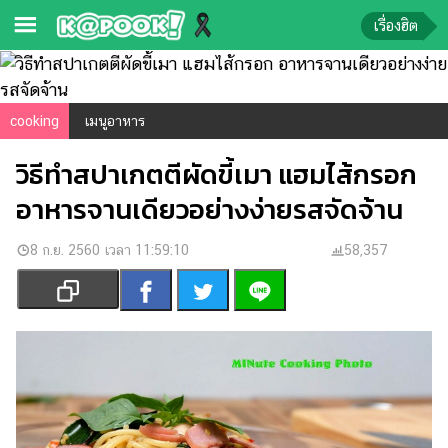
เรื่องฮิต
ข่าว-
ความ
cooking
เมนูอาหาร
รู้
วิธีทำสปาเกตตีผัดขี้เมา แฮมไส้กรอก
ข่าว
อาหารจานเดียวอย่างง่ายรสจัดจ้าน
ข่าว
บันเทิง
8 ก.ย. 2560 เวลา 11:59:10
58,357
ตรวจ
หวย
ผล
บอล
สด
การ