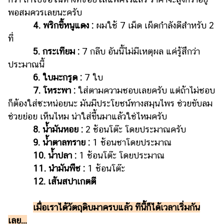
แต่งงาน
พอสมควรเลยนะครับ
4. พริกขี้หนูแดง :
ผมใช้ 7 เม็ด เผ็ดกำลังดีสำหรับ 2
แม่
และ
ที่
เด็ก
5. กระเทียม :
7 กลีบ อันนี้ไม่มีเหตุผล แค่รู้สึกว่า
ประมาณนี้
สัตว์
6. ใบมะกรูด :
7 ใบ
เลี้ยง
7. โหระพา :
ใส่ตามความชอบเลยครับ แต่ถ้าไม่ชอบ
Infographic
ก็ต้องใส่ซะหน่อยนะ มันมีประโยชน์ทางสมุนไพร ช่วยขับลม
ช่วยย่อย เห็นไหม น่าใส่ขึ้นมาแล้วใช่ไหมครับ
บริการ
8. น้ำมันหอย :
2 ช้อนโต๊ะ โดยประมาณครับ
9. น้ำตาลทราย :
1 ช้อนชาโดยประมาณ
แอปฯ
10. น้ำปลา :
1 ช้อนโต๊ะ โดยประมาณ
กระปุก
11. นำมันพืช :
1 ช้อนโต๊ะ
คอร์ส
12. เส้นสปาเกตตี
ออนไลน์
เรียน
เมื่อเราได้วัตถุดิบมาครบแล้ว ทีนี้ก็ได้เวลาเริ่มกัน
เลข
เลย...