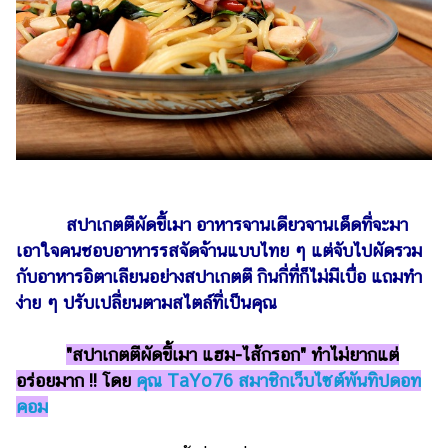
เงิน
การ
ศึกษา
บันเทิง
รูปภาพ
ดู
หนัง
สปาเกตตีผัดขี้เมา อาหารจานเดียวจานเด็ดที่จะมา
เอาใจคนชอบอาหารรสจัดจ้านแบบไทย ๆ แต่จับไปผัดรวม
Music
กับอาหารอิตาเลียนอย่างสปาเกตตี กินกี่ที่ก็ไม่มีเบื่อ แถมทำ
Station
ง่าย ๆ ปรับเปลี่ยนตามสไตล์ที่เป็นคุณ
ละคร
"สปาเกตตีผัดขี้เมา แฮม-ไส้กรอก" ทำไม่ยากแต่
บันเทิง
เกาหลี
อร่อยมาก !! โดย
คุณ TaYo76 สมาชิกเว็บไซต์พันทิปดอท
คอม
ไลฟ์