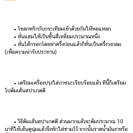
ออนไลน์
ติดต่อ
โฆษณา
​​ •​ ​โขลกพริกกับกระเทียมเข้าด้วยกันให้พอแหลก
แจ้ง
​​ •​ ​หั่นแฮมให้เป็นชิ้นสี่เหลี่ยมประมาณหนึ่ง
ปัญหา
​​ •​ ​หั่นไส้กรอกโดยผ่าครึ่งก่อนแล้วก็หั่นเป็นครึ่งวงกลม
ร่วม
(เพื่อความน่ารับประทาน)
งาน
กับ
เรา
​​ •​ ​เตรียมเครื่องปรุงใส่ภาชนะเรียบร้อยแล้ว ทีนี้ก็เตรียม
ไปต้มเส้นสปาเกตตี
​​ •​ ​วิธีต้มเส้นสปาเกตตี ส่วนมากแล้วจะต้มประมาณ 10
นาทีให้เส้นดูนุ่มแล้วจึงพักใส่ชามไว้ จากนั้นราดน้ำมันงาหรือ