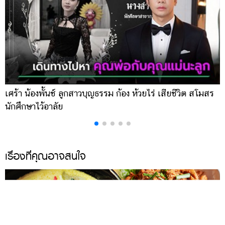
เศร้า น้องพั้นช์ ลูกสาวบุญธรรม ก้อง ห้วยไร่ เสียชีวิต สโมสร
เ
นักศึกษาไว้อาลัย
น
เรื่องที่คุณอาจสนใจ