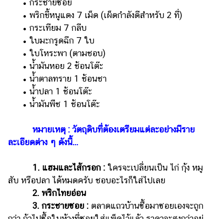
​​ •​ ​กระชายซอย
รถยนต์
​​ •​ ​พริกขี้หนูแดง 7 เม็ด (เผ็ดกำลังดีสำหรับ 2 ที่)
​​ •​ ​กระเทียม 7 กลีบ
บ้าน
​​ •​ ​ใบมะกรูดฉีก 7 ใบ
และ
​​ •​ ​ใบโหระพา (ตามชอบ)
การ
ตกแต่ง
​​ •​ ​น้ำมันหอย 2 ช้อนโต๊ะ
​​ •​ ​น้ำตาลทราย 1 ช้อนชา
มือ
​​ •​ ​น้ำปลา 1 ช้อนโต๊ะ
ถือ
​​ •​ ​น้ำมันพืช 1 ช้อนโต๊ะ
ราคา
ทอง
หมายเหตุ : วัตถุดิบที่ต้องเตรียมแต่ละอย่างมีราย
ราคา
ละเอียดต่าง ๆ ดังนี้...
น้ำมัน
1. แฮมและไส้กรอก :
ใครจะเปลี่ยนเป็น ไก่ กุ้ง หมู
วา
สับ หรือปลา ได้หมดครับ ชอบอะไรก็ใส่ไปเลย
ไร
2. พริกไทยอ่อน
ตี้
3. กระชายซอย :
ตลาดแถวบ้านซื้อมาซอยเองจะถูก
กว่า ถ้าไปซื้อในห้างที่ซอยใส่แพ็คไว้แล้ว ราคาจะสูงกว่าอยู่