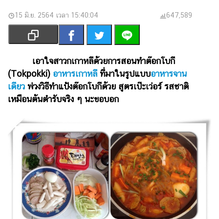
เงิน
15 มิ.ย. 2564 เวลา 15:40:04
647,589
การ
ศึกษา
บันเทิง
เอาใจสาวกเกาหลีด้วยการสอนทำต๊อกโบกี
(Tokpokki)
อาหารเกาหลี
ที่มาในรูปแบบ
อาหารจาน
รูปภาพ
เดียว
พ่วงวิธีทำแป้งต๊อกโบกีด้วย สูตรเป๊ะเว่อร์ รสชาติ
ดู
เหมือนต้นตำรับจริง ๆ นะขอบอก
หนัง
Music
Station
ละคร
บันเทิง
เกาหลี
ไลฟ์