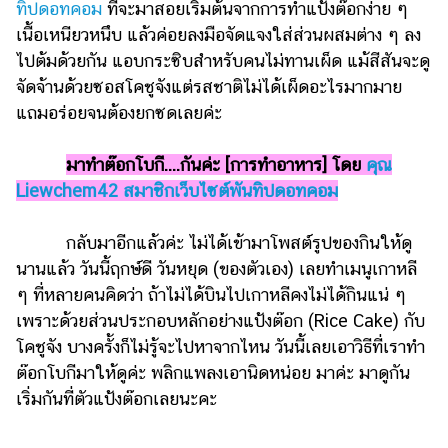
ทิปดอทคอม
ที่จะมาสอยเริ่มต้นจากการทำแป้งต๊อกง่าย ๆ
รถยนต์
เนื้อเหนียวหนึบ แล้วค่อยลงมือจัดแจงใส่ส่วนผสมต่าง ๆ ลง
ไปต้มด้วยกัน แอบกระซิบสำหรับคนไม่ทานเผ็ด แม้สีสันจะดู
บ้าน
จัดจ้านด้วยซอสโคชูจังแต่รสชาติไม่ได้เผ็ดอะไรมากมาย
และ
การ
แถมอร่อยจนต้องยกซดเลยค่ะ
ตกแต่ง
มาทำต๊อกโบกี....กันค่ะ [การทำอาหาร] โดย
คุณ
มือ
Liewchem42 สมาชิกเว็บไซต์พันทิปดอทคอม
ถือ
ราคา
กลับมาอีกแล้วค่ะ ไม่ได้เข้ามาโพสต์รูปของกินให้ดู
ทอง
นานแล้ว วันนี้ฤกษ์ดี วันหยุด (ของตัวเอง) เลยทำเมนูเกาหลี
ราคา
ๆ ที่หลายคนคิดว่า ถ้าไม่ได้บินไปเกาหลีคงไม่ได้กินแน่ ๆ
น้ำมัน
เพราะด้วยส่วนประกอบหลักอย่างแป้งต๊อก (Rice Cake) กับ
โคชูจัง บางครั้งก็ไม่รู้จะไปหาจากไหน วันนี้เลยเอาวิธีที่เราทำ
วา
ต๊อกโบกีมาให้ดูค่ะ พลิกแพลงเอานิดหน่อย มาค่ะ มาดูกัน
ไร
เริ่มกันที่ตัวแป้งต๊อกเลยนะคะ
ตี้