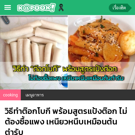
เรื่องฮิต
ข่าว-
ความ
รู้
ข่าว
ข่าว
บันเทิง
ตรวจ
หวย
cooking
เมนูอาหาร
ผล
วิธีทำต๊อกโบกี พร้อมสูตรแป้งต๊อก ไม่
บอล
สด
ต้องซื้อแพง เหนียวหนึบเหมือนต้น
ตำรับ
การ