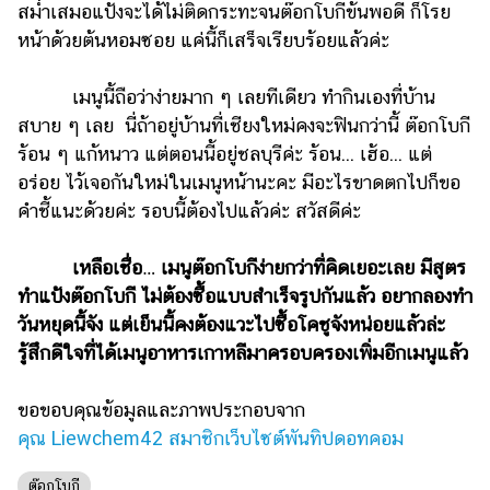
สม่ำเสมอแป้งจะได้ไม่ติดกระทะจนต๊อกโบกีข้นพอดี ก็โรย
หน้าด้วยต้นหอมซอย แค่นี้ก็เสร็จเรียบร้อยแล้วค่ะ
เมนูนี้ถือว่าง่ายมาก ๆ เลยทีเดียว ทำกินเองที่บ้าน
สบาย ๆ เลย นี่ถ้าอยู่บ้านที่เชียงใหม่คงจะฟินกว่านี้ ต๊อกโบกี
ร้อน ๆ แก้หนาว แต่ตอนนี้อยู่ชลบุรีค่ะ ร้อน... เฮ้อ... แต่
อร่อย ไว้เจอกันใหม่ในเมนูหน้านะคะ มีอะไรขาดตกไปก็ขอ
คำชี้แนะด้วยค่ะ รอบนี้ต้องไปแล้วค่ะ สวัสดีค่ะ
เหลือเชื่อ… เมนูต๊อกโบกีง่ายกว่าที่คิดเยอะเลย มีสูตร
ทำแป้งต๊อกโบกี ไม่ต้องซื้อแบบสำเร็จรูปกันแล้ว อยากลองทำ
วันหยุดนี้จัง แต่เย็นนี้คงต้องแวะไปซื้อโคชูจังหน่อยแล้วล่ะ
รู้สึกดีใจที่ได้เมนูอาหารเกาหลีมาครอบครองเพิ่มอีกเมนูแล้ว
ขอขอบคุณข้อมูลและภาพประกอบจาก
คุณ Liewchem42 สมาชิกเว็บไซต์พันทิปดอทคอม
ต๊อกโบกี