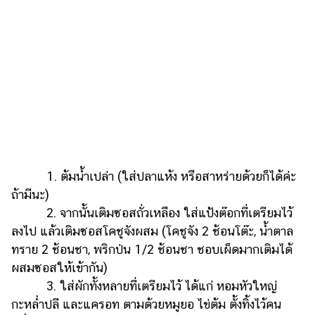
1. ต้มน้ำเปล่า (ใส่ปลาแห้ง หรือสาหร่ายด้วยก็ได้ค่ะ
ถ้ามีนะ)
2. จากนั้นเติมซอสถั่วเหลือง ใส่แป้งต๊อกที่เตรียมไว้
ลงไป แล้วเติมซอสโคชูจังผสม (โคชูจัง 2 ช้อนโต๊ะ, น้ำตาล
ทราย 2 ช้อนชา, พริกป่น 1/2 ช้อนชา ชอบเผ็ดมากเติมได้
ผสมซอสให้เข้ากัน)
3. ใส่ผักทั้งหลายที่เตรียมไว้ ได้แก่ หอมหัวใหญ่
กะหล่ำปลี และแครอท ตามด้วยหมูยอ ไข่ต้ม ตั้งทิ้งไว้คน