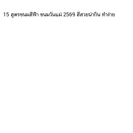
15 สูตรขนมสีฟ้า ขนมวันแม่ 2569 สีสวยน่ากิน ทำง่าย
ต๊อกบกกี ของกินเล่นเกาหลี ทำเองง่าย ๆ เส้นนวดเองเหนียวนุ่
มฟินทั้งบ้าน