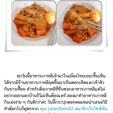
ไตล์
ดูด
วง
ผู้
หญิง
ผู้ชาย
สุขภาพ
ท่อง
เที่ยว
ทุกวันนี้อาหารเกาหลีเข้ามาในเมืองไทยเยอะขึ้นเห็น
สูตร
ได้จากมีร้านอาหารเกาหลีผุดขึ้นมาเป็นดอกเห็ดและเข้าคิว
อาหาร
กันยาวเฟื้อย สำหรับติ่งเกาหลีที่ชื่นชอบอาหารเกาหลีแต่ไม่
ง่ายๆ
อยากออกนอกบ้านก็ไม่เห็นต้องแคร์ ลองมาทำอาหารเกาหลี
ช้อป
กินเองง่าย ๆ กันดีกว่าค่ะ วันนี้กระปุกดอทคอมขอนำเสนอวิธี
ปิ้ง
ทำต๊อกโบกีสูตรจาก
คุณ Liewchem42 สมาชิกเว็บไซต์พัน