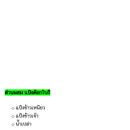
แต่งงาน
แม่
และ
เด็ก
สัตว์
เลี้ยง
Infographic
บริการ
แอปฯ
กระปุก
ส่วนผสม แป้งต๊อกโบกี
คอร์ส
แป้งข้าวเหนียว
ออนไลน์
◇
แป้งข้าวเจ้า
◇
เรียน
น้ำเปล่า
◇
เลข