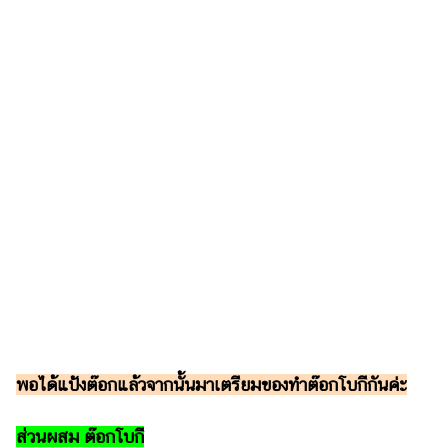
พอได้แป้งต๊อกแล้วจากนั้นมาเตรียมของทำต๊อกโบกีกันค่ะ
ส่วนผสม ต๊อกโบกี