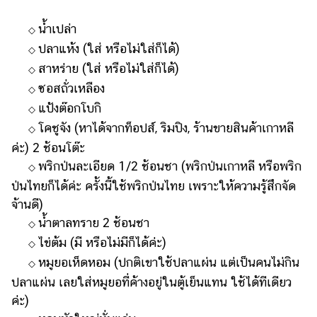
น้ำเปล่า
◇
ปลาแห้ง (ใส่ หรือไม่ใส่ก็ได้)
◇
สาหร่าย (ใส่ หรือไม่ใส่ก็ได้)
◇
ซอสถั่วเหลือง
◇
แป้งต๊อกโบกิ
◇
โคชูจัง (หาได้จากท็อปส์, ริมปิง, ร้านขายสินค้าเกาหลี
◇
ค่ะ) 2 ช้อนโต๊ะ
พริกป่นละเอียด 1/2 ช้อนชา (พริกป่นเกาหลี หรือพริก
◇
ป่นไทยก็ได้ค่ะ ครั้งนี้ใช้พริกป่นไทย เพราะให้ความรู้สึกจัด
จ้านดี)
น้ำตาลทราย 2 ช้อนชา
◇
ไข่ต้ม (มี หรือไม่มีก็ได้ค่ะ)
◇
หมูยอเห็ดหอม (ปกติเขาใช้ปลาแผ่น แต่เป็นคนไม่กิน
◇
ปลาแผ่น เลยใส่หมูยอที่ค้างอยู่ในตู้เย็นแทน ใช้ได้ทีเดียว
ค่ะ)