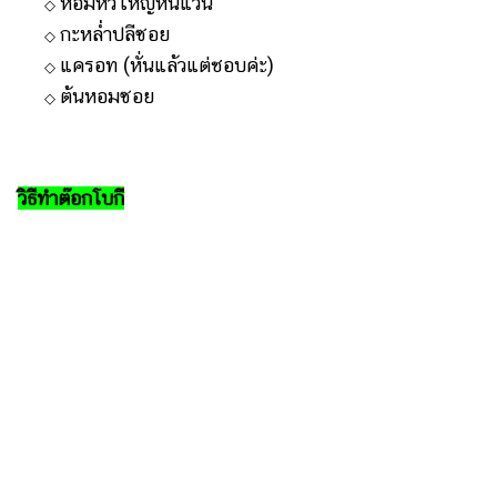
หอมหัวใหญ่หั่นแว่น
◇
กะหล่ำปลีซอย
◇
แครอท (หั่นแล้วแต่ชอบค่ะ)
◇
ต้นหอมซอย
◇
วิธีทำต๊อกโบกี